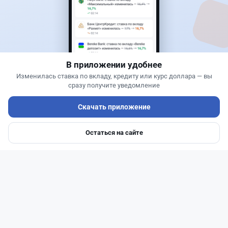
Новости
Жанна Амирова
·
4 августа 2026 г., 10:17
Въезд в Казахстан изменят: иностранцам
понадобится разрешение
В приложении удобнее
Изменилась ставка по вкладу, кредиту или курс доллара — вы
сразу получите уведомление
Скачать приложение
Остаться на сайте
Главная
Депозиты
Ипотеки
Авто
Войти
Меню
Читать дальше →
25
6
0
1
Новости
Асель Каженова
·
3 августа 2026 г., 23:59