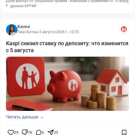
Доля выплат от собранных премий · компании с премиями от 10 млрд
₸ · данные АРРФР
Банки
Теңіз Боташ
·
3 августа 2026 г., 12:35
Kaspi снизил ставку по депозиту: что изменится
с 5 августа
Читать дальше →
29
76
0
25