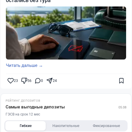
остались без тура
Читать дальше →
23
56
0
24
РЕЙТИНГ ДЕПОЗИТОВ
Самые выгодные депозиты
05.08
ГЭСВ на срок 12 мес
Гибкие
Накопительные
Фиксированные