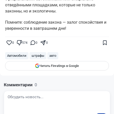
отведёнными площадками, которые не только
законны, но и экологичны.
Помните: соблюдение закона — залог спокойствия и
уверенности в завтрашнем дне!
Поставьте галочку рядом с
Finratings.kz
— и наши материалы будут чаще
показываться вам
0
574
0
0
Finratings
finratings.kz
Автомобили
штрафы
авто
Читать Finratings в Google
Комментарии
0