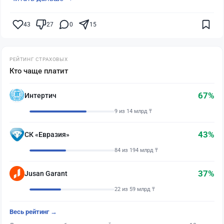
43
27
0
15
РЕЙТИНГ СТРАХОВЫХ
Кто чаще платит
67%
Интертич
9 из 14 млрд ₸
43%
СК «Евразия»
84 из 194 млрд ₸
37%
Jusan Garant
22 из 59 млрд ₸
Весь рейтинг →