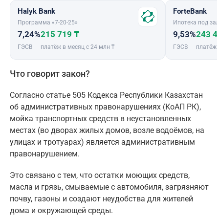
Halyk Bank
ForteBank
Программа «7-20-25»
Ипотека под зал
7,24%
215 719 ₸
9,53%
243 4
ГЭСВ
платёж в месяц с 24 млн ₸
ГЭСВ
платёж 
Что говорит закон?
Согласно статье 505 Кодекса Республики Казахстан
об административных правонарушениях (КоАП РК),
мойка транспортных средств в неустановленных
местах (во дворах жилых домов, возле водоёмов, на
улицах и тротуарах) является административным
правонарушением.
Это связано с тем, что остатки моющих средств,
масла и грязь, смываемые с автомобиля, загрязняют
почву, газоны и создают неудобства для жителей
дома и окружающей среды.