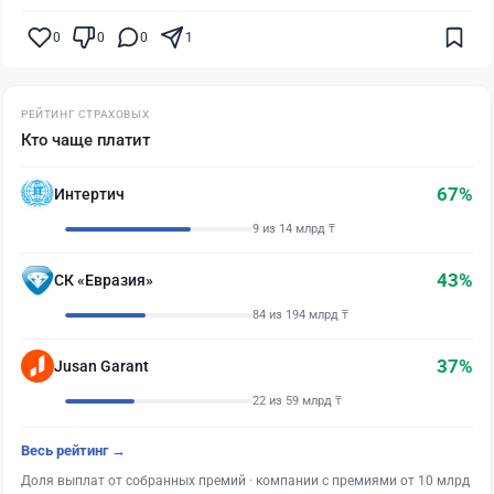
0
0
0
1
РЕЙТИНГ СТРАХОВЫХ
Кто чаще платит
67%
Интертич
9 из 14 млрд ₸
43%
СК «Евразия»
84 из 194 млрд ₸
37%
Jusan Garant
22 из 59 млрд ₸
Весь рейтинг →
Доля выплат от собранных премий · компании с премиями от 10 млрд