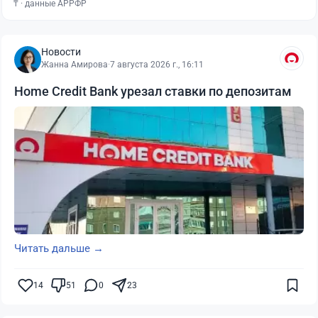
₸ · данные АРРФР
Новости
Жанна Амирова
·
7 августа 2026 г., 16:11
Home Credit Bank урезал ставки по депозитам
Читать дальше →
14
51
0
23