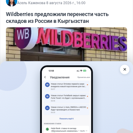
Асель Каженова
·
8 августа 2026 г., 16:00
Wildberries предложили перенести часть
складов из России в Кыргызстан
✕
Читать дальше →
1
0
0
0
Банки
Теңіз Боташ
·
7 августа 2026 г., 13:00