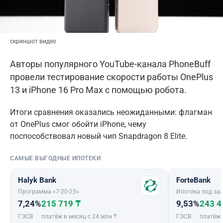
скриншот видео
Авторы популярного YouTube-канала PhoneBuff
провели тестирование скорости работы OnePlus
13 и iPhone 16 Pro Max с помощью робота.
Итоги сравнения оказались неожиданными: флагман
от OnePlus смог обойти iPhone, чему
поспособствовал новый чип Snapdragon 8 Elite.
САМЫЕ ВЫГОДНЫЕ ИПОТЕКИ
Halyk Bank
ForteBank
Программа «7-20-25»
Ипотека под зал
7,24%
215 719 ₸
9,53%
243 4
ГЭСВ
платёж в месяц с 24 млн ₸
ГЭСВ
платёж 