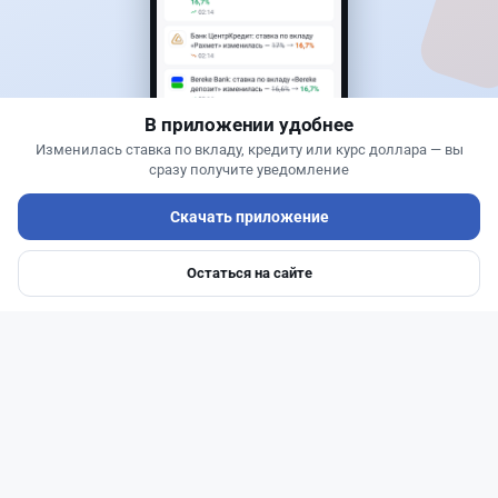
Почему перевод через Kaspi.kz может стоить
90 тысяч или 3 499 тенге: объяснение банка
В приложении удобнее
Изменилась ставка по вкладу, кредиту или курс доллара — вы
сразу получите уведомление
Скачать приложение
Остаться на сайте
Главная
Депозиты
Ипотеки
Авто
Войти
Меню
Читать дальше →
75
24
0
41
Новости
Асель Каженова
·
8 августа 2026 г., 15:03
Сотни лекарств подешевели в Казахстане: