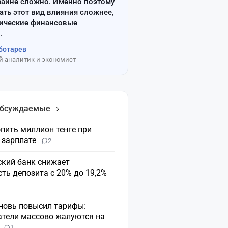
райне сложно. Именно поэтому
ать этот вид влияния сложнее,
сические финансовые
.
ботарев
 аналитик и экономист
обсуждаемые
пить миллион тенге при
 зарплате
2
ский банк снижает
ть депозита с 20% до 19,2%
вновь повысил тарифы:
атели массово жалуются на
н
1