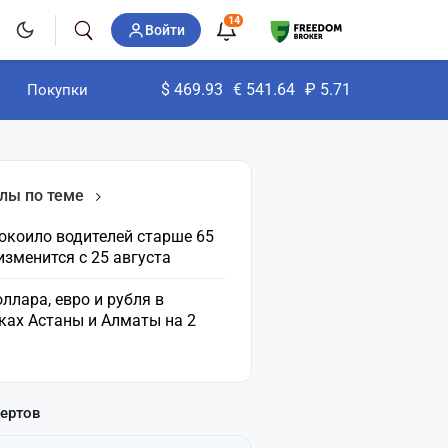
14
Войти
$
469.93
€
541.64
₽
5.71
Покупки
лы по теме
окоило водителей старше 65
 изменится с 25 августа
ллара, евро и рубля в
ках Астаны и Алматы на 2
пертов