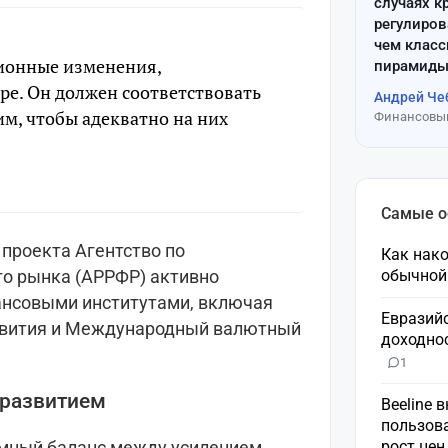
случаях к
регулиров
чем клас
ионные изменения,
пирамиды
е. Он должен соответствовать
Андрей Че
м, чтобы адекватно на них
Финансовый
Самые 
 проекта Агентство по
Как нако
о рынка (АРРФР) активно
обычной
нсовыми институтами, включая
Евразий
азвития и Международный валютный
доходнос
1
 развитием
Beeline 
пользов
рост це
зумный баланс между усилением