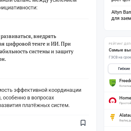
нициативности:
Altyn Ba
для зае
развиваться, внедрять
я цифровой тенге и ИИ. При
РЕЙТИНГ ДЕ
Самые вы
табильность системы и защиту
он.
ГЭСВ на срок
Гибкие
Free
Копилк
мость эффективной координации
 особенно в вопросах
Home 
Поставьте галочку рядом с
Простой
развития платёжных систем.
Finratings.kz
— и наши материалы
будут чаще показываться вам
Alata
Finratings
Baytaq 
finratings.kz