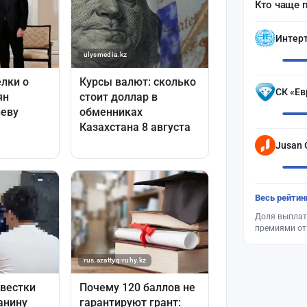
Кто чаще 
Интер
СК «Ев
Jusan 
Весь рейтин
Доля выплат
премиями от