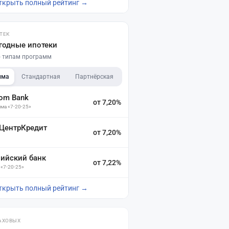
ткрыть полный рейтинг →
ТЕК
годные ипотеки
по типам программ
мма
Стандартная
Партнёрская
dom Bank
от 7,20%
ма «7-20-25»
 ЦентрКредит
от 7,20%
зийский банк
от 7,22%
 «7-20-25»
ткрыть полный рейтинг →
АХОВЫХ