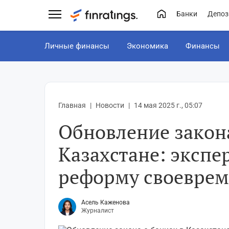
Банки
Депоз
Личные финансы
Экономика
Финансы
Главная
Новости
14 мая 2025 г., 05:07
Обновление закона
Казахстане: эксп
реформу своевре
Асель Каженова
Журналист