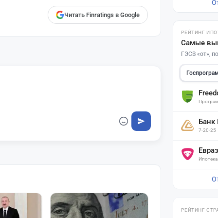
О
Читать Finratings в Google
РЕЙТИНГ ИПО
Самые вы
ГЭСВ «от», 
Госпрогра
Free
Програм
Банк
7-20-25
Евра
Ипотека
О
РЕЙТИНГ СТР