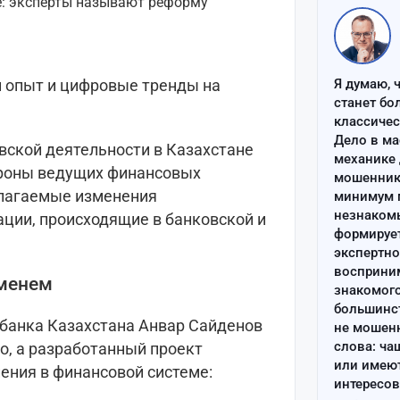
 опыт и цифровые тренды на
Я думаю, 
станет бо
классиче
Дело в ма
овской деятельности в Казахстане
механике 
ороны ведущих финансовых
мошенник 
длагаемые изменения
минимум п
незнаком
ции, происходящие в банковской и
формируе
экспертно
восприним
еменем
знакомого
большинс
банка Казахстана Анвар Сайденов
не мошен
слова: ча
о, а разработанный проект
или имею
ения в финансовой системе:
интересов