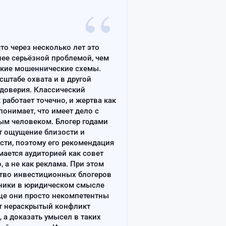
“
что через несколько лет это
лее серьёзной проблемой, чем
ские мошеннические схемы.
сштабе охвата и в другой
доверия. Классический
работает точечно, и жертва как
онимает, что имеет дело с
ым человеком. Блогер годами
т ощущение близости и
сти, поэтому его рекомендация
ается аудиторией как совет
, а не как реклама. При этом
тво инвестиционных блогеров
ники в юридическом смысле
ще они просто некомпетентны
т нераскрытый конфликт
, а доказать умысел в таких