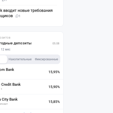
nk вводит новые требования
мщиков
1
ПОЗИТОВ
годные депозиты
05.08
 12 мес
Накопительные
Фиксированные
dom Bank
15,95%
а
Credit Bank
15,90%
 +
u City Bank
15,85%
депозит