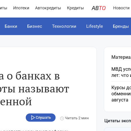
иты
Ипотеки
Автокредиты
Кредиты
Новости
Банки
Бизнес
Технологии
Lifestyle
Бренды
Материа
МВД усп
 о банках в
лет: что
ерты называют
Курсы до
обменни
менной
августа
Слушать
Читать
2 мин
Цитаты экс