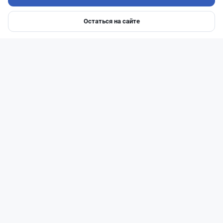
Остаться на сайте
Главная
Депозиты
Ипотеки
Авто
Войти
Меню
Читать дальше →
30
9
0
12
Банки
Геннадий Савицкий
·
1 августа 2026 г., 15:11
311 тыс. тенге в месяц с депозита: сколько
нужно накопить в Kaspi и других банках