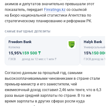
акимов и депутатов значительно превышали этот
показатель, передает
Finratings.kz
со ссылкой
на Бюро национальной статистики Агентства по
стратегическому планированию и реформам РК.
САМЫЕ ВЫГОДНЫЕ ДЕПОЗИТЫ
Freedom Bank
Halyk Bank
Копилка
Универсальный
15,95%
159 500 ₸
15%
150 00
ГЭСВ
доход за 12 мес с 1 млн ₸
ГЭСВ
доход за 1
Согласно данным за прошлый год, самыми
высокооплачиваемыми чиновниками в стране стали
премьер-министр и его заместители, чей
ежемесячный доход составил 2,46 млн тенге, что в 6,3
раза выше средней зарплаты по стране. В то же
время зарплаты в других сферах росли куда