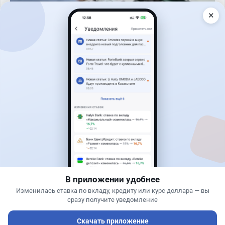
✕
Читать дальше →
25
6
0
1
Новости
Жанна Амирова
·
5 августа 2026 г., 13:16
Kaspi ответил на предложение оформлять
покупку квартир через Krisha.kz
В приложении удобнее
Изменилась ставка по вкладу, кредиту или курс доллара — вы
сразу получите уведомление
Скачать приложение