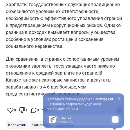
Зарплаты государственных служащих традиционно
объясняются уровнем их ответственности,
необходимостью эффективного управления страной
и предотвращением коррупционных рисков. Однако
разница в доходах вызывает вопросы у общества,
особенно в условиях роста цен и сохранения
социального неравенства.
Для сравнения, в странах с сопоставимым уровнем
экономики зарплаты госслужащих часто ниже по
отношению к средней зарплате по стране. В
Казахстане же некоторые министры и депутаты
зарабатывают в 4-6 раз больше, чем
среднестатистический гражданин.
Поставьте галочку рядом с
Finratings.kz
— и наши материалы будут чаще
показываться вам
0
1
0
0
Finratings
finratings.kz
Казахстан
Чиновник
Зарплата