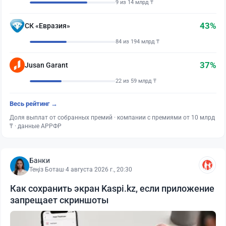
9 из 14 млрд ₸
43%
СК «Евразия»
84 из 194 млрд ₸
37%
Jusan Garant
22 из 59 млрд ₸
Весь рейтинг →
Доля выплат от собранных премий · компании с премиями от 10 млрд
₸ · данные АРРФР
Банки
Теңіз Боташ
·
4 августа 2026 г., 20:30
Как сохранить экран Kaspi.kz, если приложение
запрещает скриншоты