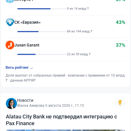
9 из 14 млрд ₸
43%
СК «Евразия»
84 из 194 млрд ₸
37%
Jusan Garant
22 из 59 млрд ₸
Весь рейтинг →
Доля выплат от собранных премий · компании с премиями от 10 млрд
₸ · данные АРРФР
Новости
Жанна Амирова
·
5 августа 2026 г., 11:15
Alatau City Bank не подтвердил интеграцию с
Pax Finance