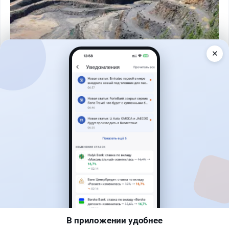
✕
Читать дальше →
1
0
0
1
Новости
Жанна Амирова
·
4 августа 2026 г., 14:50
Казахстанец вошел в eGov по QR и обнаружил
чужой профиль
В приложении удобнее