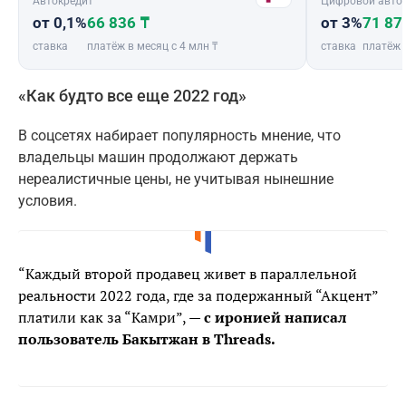
Автокредит
Цифровой авто
от 0,1%
66 836 ₸
от 3%
71 87
ставка
платёж в месяц с 4 млн ₸
ставка
платёж 
«Как будто все еще 2022 год»
В соцсетях набирает популярность мнение, что
владельцы машин продолжают держать
нереалистичные цены, не учитывая нынешние
условия.
“Каждый второй продавец живет в параллельной
реальности 2022 года, где за подержанный “Акцент”
платили как за “Камри”, —
с иронией написал
пользователь Бакытжан в Threads.