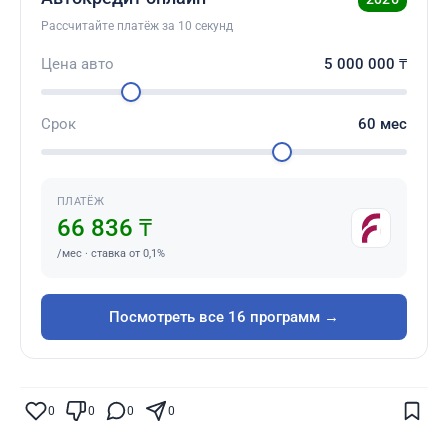
Рассчитайте платёж за 10 секунд
Цена авто
5 000 000
₸
Срок
60
мес
ПЛАТЁЖ
66 836 ₸
/мес · ставка от 0,1%
Посмотреть все 16 программ →
Поставьте галочку рядом с
Finratings.kz
0
0
0
0
— и наши материалы будут чаще
показываться вам