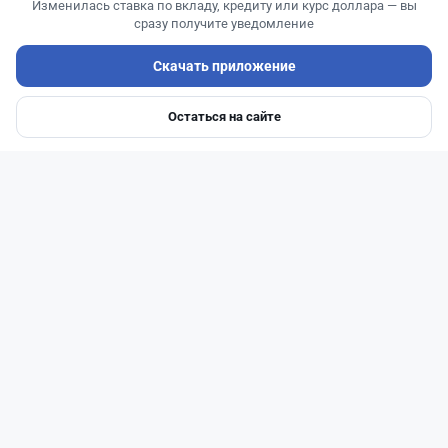
Изменилась ставка по вкладу, кредиту или курс доллара — вы
сразу получите уведомление
Скачать приложение
Читать дальше →
Остаться на сайте
Главная
Депозиты
Ипотеки
Авто
Войти
Меню
0
0
0
0
Банки
Геннадий Савицкий
·
1 августа 2026 г., 15:11
311 тыс. тенге в месяц с депозита: сколько
нужно накопить в Kaspi и других банках