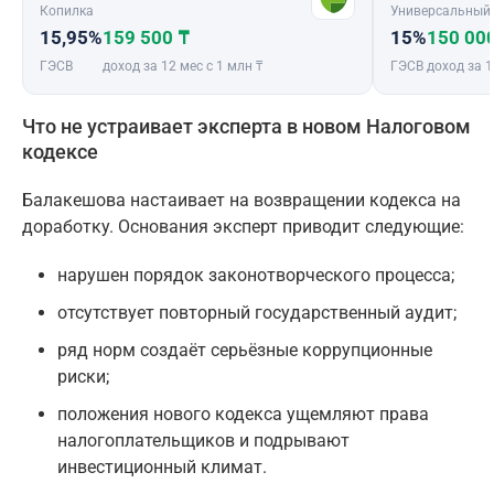
Копилка
Универсальный
15,95%
159 500 ₸
15%
150 00
ГЭСВ
доход за 12 мес с 1 млн ₸
ГЭСВ
доход за 1
Что не устраивает эксперта в новом Налоговом
кодексе
Балакешова настаивает на возвращении кодекса на
доработку. Основания эксперт приводит следующие:
нарушен порядок законотворческого процесса;
отсутствует повторный государственный аудит;
ряд норм создаёт серьёзные коррупционные
риски;
положения нового кодекса ущемляют права
налогоплательщиков и подрывают
инвестиционный климат.