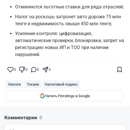
Отменяются льготные ставки для ряда отраслей;
Налог на роскошь затронет авто дороже 75 млн
тенге и недвижимость свыше 450 млн тенге;
Усиление контроля: цифровизация,
автоматические проверки, блокировки, запрет на
регистрацию новых ИП и ТОО при наличии
нарушений.
Поставьте галочку рядом с
Finratings.kz
— и наши материалы будут чаще
показываться вам
0
0
0
0
Finratings
finratings.kz
Налоги
Токаев
Налоговый кодекс
Читать Finratings в Google
Комментарии
0