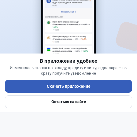
0
0
0
0
Новости
Жанна Амирова
·
7 августа 2026 г., 16:52
Той в минус: почему свадьба в Казахстане
больше не окупается
В приложении удобнее
Изменилась ставка по вкладу, кредиту или курс доллара — вы
сразу получите уведомление
Скачать приложение
Остаться на сайте
Главная
Депозиты
Ипотеки
Авто
Войти
Меню
Читать дальше →
1
0
0
1