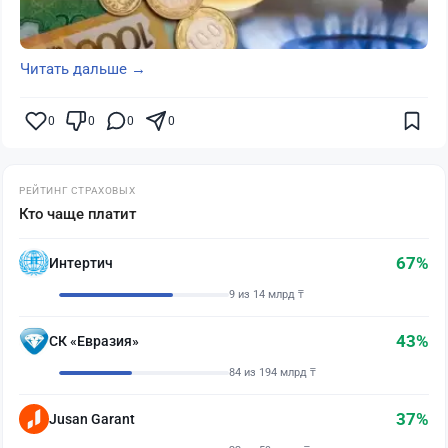
Читать дальше →
0
0
0
0
РЕЙТИНГ СТРАХОВЫХ
Кто чаще платит
67%
Интертич
9 из 14 млрд ₸
43%
СК «Евразия»
84 из 194 млрд ₸
37%
Jusan Garant