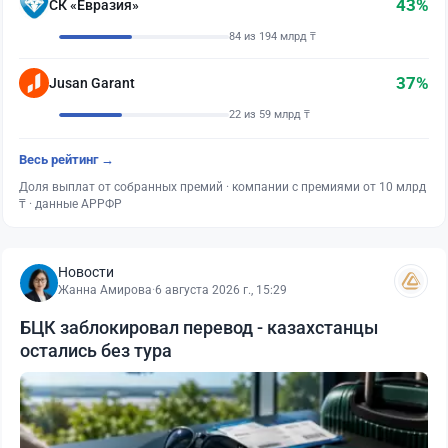
43%
СК «Евразия»
84 из 194 млрд ₸
37%
Jusan Garant
22 из 59 млрд ₸
Весь рейтинг →
Доля выплат от собранных премий · компании с премиями от 10 млрд
₸ · данные АРРФР
Новости
Жанна Амирова
·
6 августа 2026 г., 15:29
БЦК заблокировал перевод - казахстанцы
остались без тура