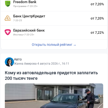
Freedom Bank
от 7,20%
Программа «7-20-25»
Банк ЦентрКредит
от 7,20%
7-20-25
Евразийский банк
от 7,22%
Ипотека «7-20-25»
Открыть полный рейтинг →
Авто
Жанна Амирова
·
4 августа 2026 г., 16:11
Кому из автовладельцев придется заплатить
200 тысяч тенге