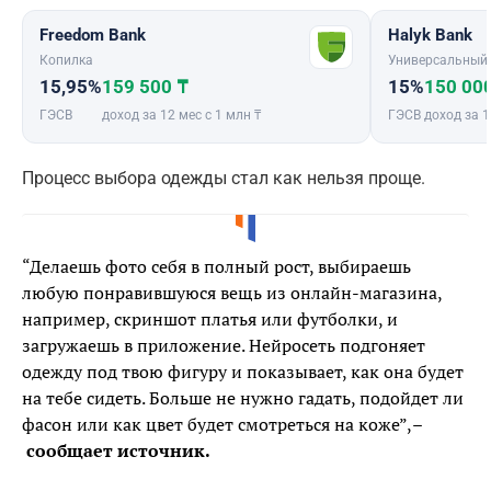
Freedom Bank
Halyk Bank
Копилка
Универсальный
15,95%
159 500 ₸
15%
150 00
ГЭСВ
доход за 12 мес с 1 млн ₸
ГЭСВ
доход за 1
Процесс выбора одежды стал как нельзя проще.
“Делаешь фото себя в полный рост, выбираешь
любую понравившуюся вещь из онлайн-магазина,
например, скриншот платья или футболки, и
загружаешь в приложение. Нейросеть подгоняет
одежду под твою фигуру и показывает, как она будет
на тебе сидеть. Больше не нужно гадать, подойдет ли
фасон или как цвет будет смотреться на коже”,
–
сообщает источник.