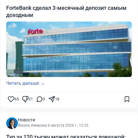
ForteBank сделал 3-месячный депозит самым
доходным
Читать дальше →
65
21
0
18
Новости
Жанна Амирова
·
6 августа 2026 г., 12:53
Тур за 120 тысяч может оказаться ловушкой: