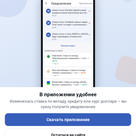
Читать дальше →
0
0
0
0
Новости
Жанна Амирова
·
4 августа 2026 г., 10:17
Въезд в Казахстан изменят: иностранцам
понадобится разрешение
В приложении удобнее
Изменилась ставка по вкладу, кредиту или курс доллара — вы
сразу получите уведомление
Скачать приложение
Остаться на сайте