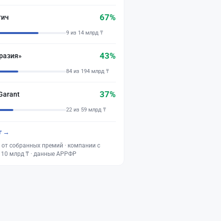
67%
тич
9 из 14 млрд ₸
43%
разия»
84 из 194 млрд ₸
37%
Garant
22 из 59 млрд ₸
г →
 от собранных премий · компании с
 10 млрд ₸ · данные АРРФР