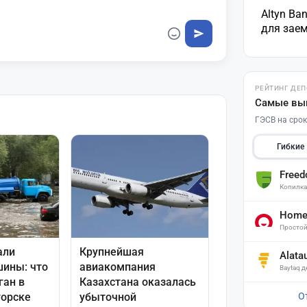
Altyn Ba
для зае
РЕЙТИНГ ДЕ
Самые вы
ГЭСВ на срок
Гибкие
Free
Копилк
Home 
Простой
Alata
Baytaq 
О