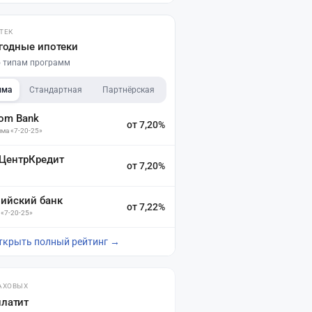
ТЕК
годные ипотеки
по типам программ
мма
Стандартная
Партнёрская
dom Bank
от 7,20%
ма «7-20-25»
 ЦентрКредит
от 7,20%
зийский банк
от 7,22%
 «7-20-25»
ткрыть полный рейтинг →
АХОВЫХ
платит