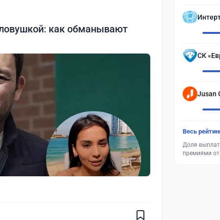
Интер
 ловушкой: как обманывают
СК «Ев
Jusan 
Весь рейтин
Доля выплат
премиями от