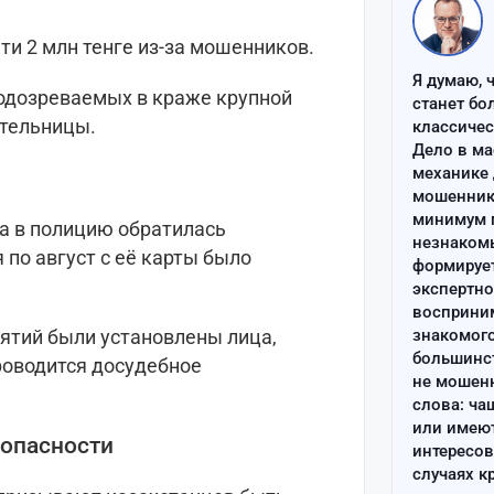
и 2 млн тенге из-за мошенников.
Я думаю, 
одозреваемых в краже крупной
станет бо
ительницы.
классиче
Дело в ма
механике 
мошенник 
минимум п
та в полицию обратилась
незнаком
 по август с её карты было
формируе
экспертно
восприним
ятий были установлены лица,
знакомого
большинс
роводится досудебное
не мошен
слова: ча
или имею
зопасности
интересов
случаях к