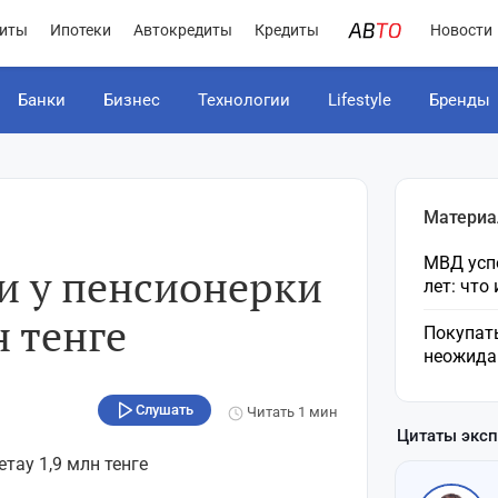
иты
Ипотеки
Автокредиты
Кредиты
Новости
Банки
Бизнес
Технологии
Lifestyle
Бренды
Материа
МВД усп
 у пенсионерки
лет: что
н тенге
Покупат
неожида
Слушать
Читать
1 мин
Цитаты экс