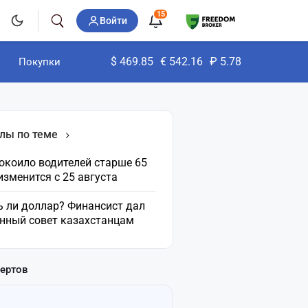
15
Войти
$
469.85
€
542.16
₽
5.78
Покупки
лы по теме
окоило водителей старше 65
 изменится с 25 августа
ь ли доллар? Финансист дал
нный совет казахстанцам
пертов