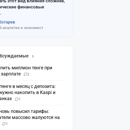
ать этот вид влияния сложнее,
сические финансовые
.
ботарев
 аналитик и экономист
обсуждаемые
пить миллион тенге при
 зарплате
2
 тенге в месяц с депозита:
нужно накопить в Kaspi и
банках
1
вновь повысил тарифы:
атели массово жалуются на
н
1