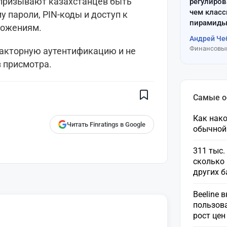
 призывают казахстанцев быть
регулиров
чем клас
 пароли, PIN-коды и доступ к
пирамиды
ложениям.
Андрей Че
Финансовый
акторную аутентификацию и не
Поставьте галочку рядом с
 присмотра.
Finratings.kz
— и наши материалы
будут чаще показываться вам
Finratings
Самые 
finratings.kz
Как нако
Читать Finratings в Google
обычной
311 тыс.
сколько 
других 
Beeline 
пользов
рост це