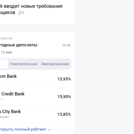
nk вводит новые требования
мщиков
1
ПОЗИТОВ
годные депозиты
05.08
 12 мес
Накопительные
Фиксированные
dom Bank
15,95%
а
Credit Bank
15,90%
 +
u City Bank
15,85%
депозит
ткрыть полный рейтинг →