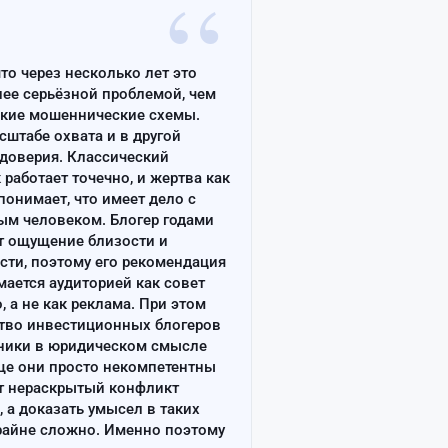
“
что через несколько лет это
лее серьёзной проблемой, чем
ские мошеннические схемы.
сштабе охвата и в другой
доверия. Классический
работает точечно, и жертва как
онимает, что имеет дело с
ым человеком. Блогер годами
т ощущение близости и
сти, поэтому его рекомендация
ается аудиторией как совет
, а не как реклама. При этом
тво инвестиционных блогеров
ники в юридическом смысле
ще они просто некомпетентны
т нераскрытый конфликт
, а доказать умысел в таких
райне сложно. Именно поэтому