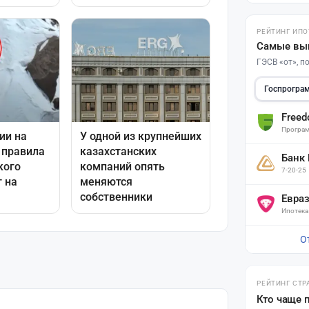
РЕЙТИНГ ИПО
Самые вы
ГЭСВ «от», 
Госпрогра
Free
Програм
Банк
7-20-25
Евра
Ипотека
О
РЕЙТИНГ СТР
Кто чаще 