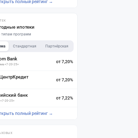
ткрыть полный рейтинг →
ТЕК
годные ипотеки
по типам программ
мма
Стандартная
Партнёрская
dom Bank
от 7,20%
ма «7-20-25»
 ЦентрКредит
от 7,20%
зийский банк
от 7,22%
 «7-20-25»
ткрыть полный рейтинг →
АХОВЫХ