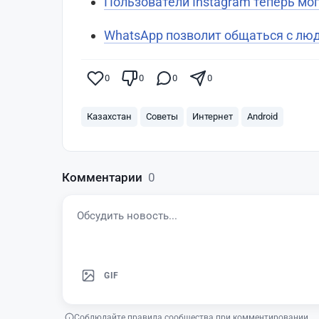
Пользователи Instagram теперь мо
WhatsApp позволит общаться с люд
0
0
0
0
Казахстан
Советы
Интернет
Android
Комментарии
0
GIF
Соблюдайте правила сообщества при комментировании