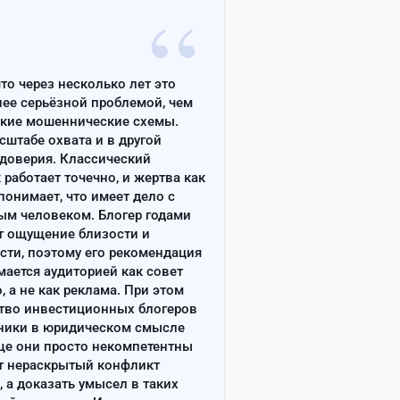
“
что через несколько лет это
лее серьёзной проблемой, чем
ские мошеннические схемы.
сштабе охвата и в другой
доверия. Классический
работает точечно, и жертва как
онимает, что имеет дело с
ым человеком. Блогер годами
т ощущение близости и
сти, поэтому его рекомендация
ается аудиторией как совет
, а не как реклама. При этом
тво инвестиционных блогеров
ники в юридическом смысле
ще они просто некомпетентны
т нераскрытый конфликт
, а доказать умысел в таких