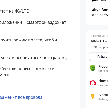
Altyn Ba
тет на 4G/LTE;
для зае
приложений – смартфон вздохнет
РЕЙТИНГ ДЕ
лючить режим полета, чтобы
Самые вы
ГЭСВ на срок
ность после этого часто растет;
Гибкие
Free
ребует не новых гаджетов и
Копилк
мени.
Home 
Простой
Alata
 заменит все провода
Baytaq 