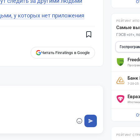
гут следить за другими людьми
О
Поставьте галочку рядом с
ьми, у которых нет приложения
Finratings.kz
— и наши материалы
РЕЙТИНГ ИПО
будут чаще показываться вам
Самые вы
Finratings
ГЭСВ «от», 
finratings.kz
Госпрогра
Читать Finratings в Google
Free
Програм
Банк
7-20-25
Евра
Ипотека
О
РЕЙТИНГ СТР