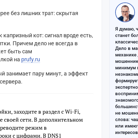
рее без лишних трат: скрытая
Я думаю, 
к капризный кот: сигнал вроде есть,
станет бо
классиче
тки. Причем дело не всегда в
Дело в ма
жет быть сам
механике 
ылкой на
prufy.ru
мошенник 
минимум п
ый занимает пару минут, а эффект
незнаком
формируе
-сервера.
экспертно
восприним
знакомого
большинс
йки, заходите в раздел с Wi-Fi,
не мошен
е своей сети. В дополнительном
слова: ча
или имею
ереводите режим в
интересов
роки с цифрами. В DNS1