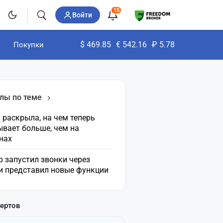
15
Войти
$
469.85
€
542.16
₽
5.78
Покупки
лы по теме
раскрыла, на чем теперь
ывает больше, чем на
нах
 запустил звонки через
 и представил новые функции
пертов