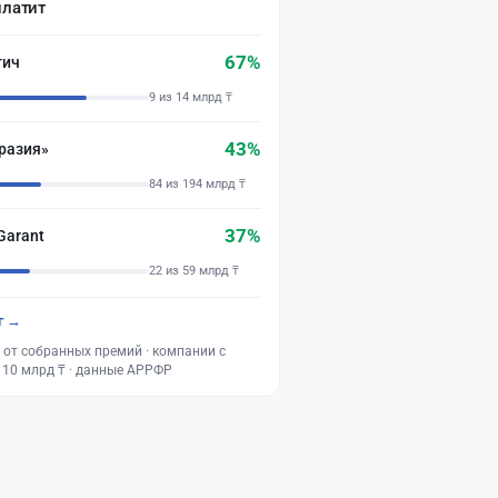
платит
67%
тич
9 из 14 млрд ₸
43%
разия»
84 из 194 млрд ₸
37%
Garant
22 из 59 млрд ₸
г →
 от собранных премий · компании с
 10 млрд ₸ · данные АРРФР