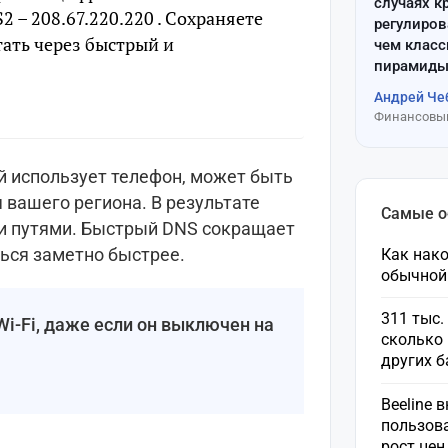
случаях к
2 – 208.67.220.220 . Сохраняете
регулиров
тать через быстрый и
чем клас
пирамиды
Андрей Че
Финансовый
й использует телефон, может быть
 вашего региона. В результате
Самые 
и путями. Быстрый DNS сокращает
ься заметно быстрее.
Как нако
обычной
311 тыс.
Wi-Fi, даже если он выключен на
сколько 
других 
Beeline 
пользов
рост це