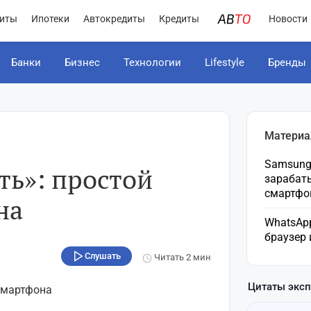
иты
Ипотеки
Автокредиты
Кредиты
Новости
Банки
Бизнес
Технологии
Lifestyle
Бренды
Материа
Samsung 
ть»: простой
зарабат
смартфо
на
WhatsApp
браузер
Слушать
Читать
2 мин
Цитаты экс