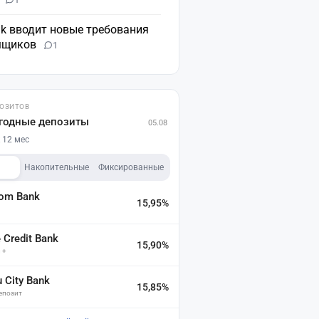
nk вводит новые требования
мщиков
1
ПОЗИТОВ
годные депозиты
05.08
 12 мес
Накопительные
Фиксированные
dom Bank
15,95%
а
Credit Bank
15,90%
 +
u City Bank
15,85%
депозит