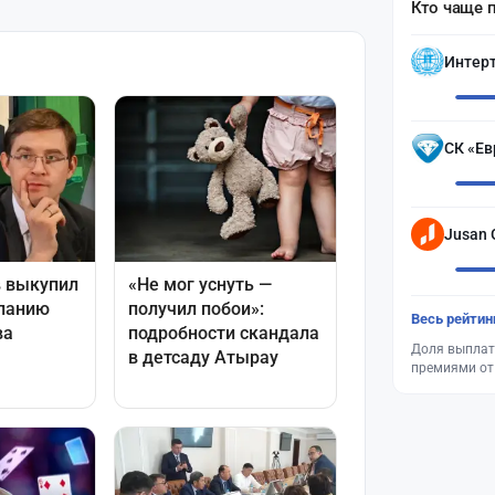
Кто чаще 
Интер
СК «Ев
Jusan 
Весь рейтин
Доля выплат
премиями от