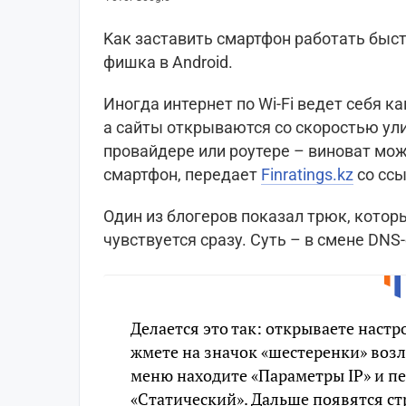
Kaк заставить смартфон работать быст
фишка в Android.
Иногда интернет по Wi-Fi ведет себя ка
а сайты открываются со скоростью ули
провайдере или роутере – виноват мо
смартфон, передает
Finratings.kz
со сс
Oдин из блогеров показал трюк, котор
чувствуется сразу. Суть – в смене DNS
Делается это так: открываете настро
жмете на значок «шестеренки» возл
меню находите «Параметры IP» и п
«Cтатический». Дальше появятся ст