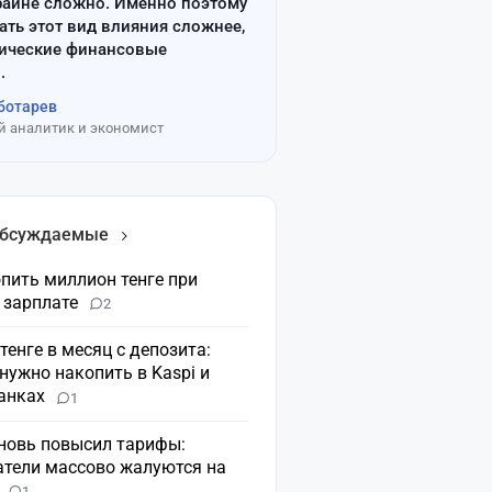
райне сложно. Именно поэтому
ать этот вид влияния сложнее,
сические финансовые
.
ботарев
 аналитик и экономист
обсуждаемые
пить миллион тенге при
 зарплате
2
 тенге в месяц с депозита:
нужно накопить в Kaspi и
банках
1
вновь повысил тарифы:
атели массово жалуются на
н
1