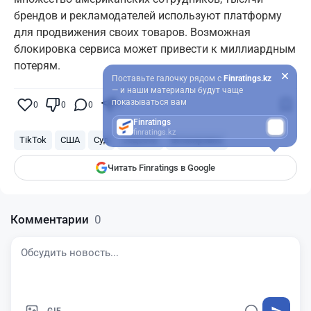
брендов и рекламодателей используют платформу
для продвижения своих товаров. Возможная
блокировка сервиса может привести к миллиардным
потерям.
Поставьте галочку рядом с
Finratings.kz
— и наши материалы будут чаще
показываться вам
0
0
0
0
Finratings
finratings.kz
TikTok
США
Суд
соцсети
Блокировка
Читать Finratings в Google
Комментарии
0
GIF