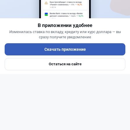
какие препараты попали в список
В приложении удобнее
Изменилась ставка по вкладу, кредиту или курс доллара — вы
сразу получите уведомление
Скачать приложение
Остаться на сайте
Главная
Депозиты
Ипотеки
Авто
Войти
Меню
Читать дальше →
0
0
0
0
Банки
Теңіз Боташ
·
7 августа 2026 г., 13:00
Почему перевод через Kaspi.kz может стоить
90 тысяч или 3 499 тенге: объяснение банка