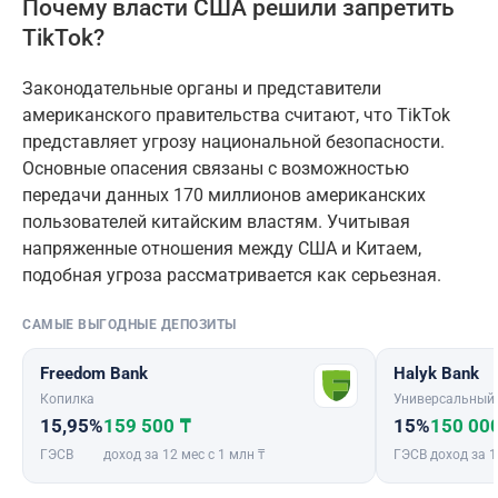
Почему власти США решили запретить
TikTok?
Законодательные органы и представители
американского правительства считают, что TikTok
представляет угрозу национальной безопасности.
Основные опасения связаны с возможностью
передачи данных 170 миллионов американских
пользователей китайским властям. Учитывая
напряженные отношения между США и Китаем,
подобная угроза рассматривается как серьезная.
САМЫЕ ВЫГОДНЫЕ ДЕПОЗИТЫ
Freedom Bank
Halyk Bank
Копилка
Универсальный
15,95%
159 500 ₸
15%
150 00
ГЭСВ
доход за 12 мес с 1 млн ₸
ГЭСВ
доход за 1