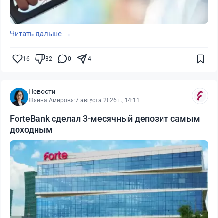
Читать дальше →
16
32
0
4
Новости
Жанна Амирова
·
7 августа 2026 г., 14:11
ForteBank сделал 3-месячный депозит самым
доходным