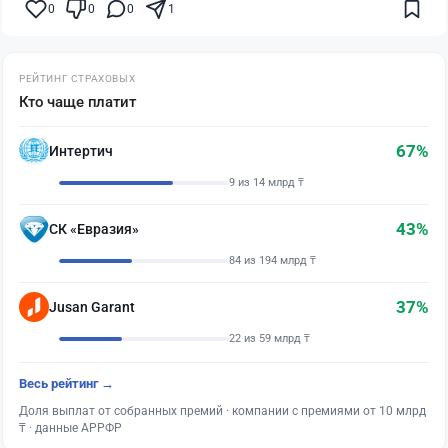
0
0
0
1
РЕЙТИНГ СТРАХОВЫХ
Кто чаще платит
67%
Интертич
9 из 14 млрд ₸
43%
СК «Евразия»
84 из 194 млрд ₸
37%
Jusan Garant
22 из 59 млрд ₸
Весь рейтинг →
Доля выплат от собранных премий · компании с премиями от 10 млрд
₸ · данные АРРФР