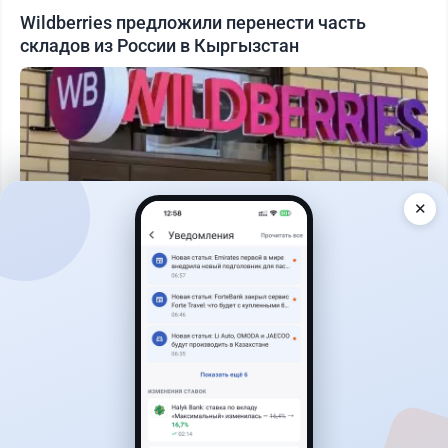
Wildberries предложили перенести часть
складов из России в Кыргызстан
✕
Читать дальше →
1
0
0
0
Новости
Асель Каженова
·
8 августа 2026 г., 15:03
Сотни лекарств подешевели в Казахстане: