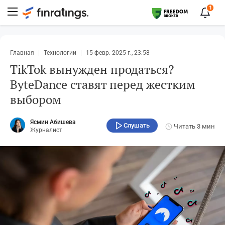
1
Главная
Технологии
15 февр. 2025 г., 23:58
TikTok вынужден продаться?
ByteDance ставят перед жестким
выбором
Ясмин Абишева
Слушать
Читать
3 мин
Журналист