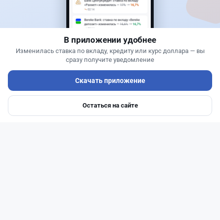
Alatau City Bank разыгрывает 33 млн тенге:
какие условия скрываются в правилах акции
В приложении удобнее
Изменилась ставка по вкладу, кредиту или курс доллара — вы
сразу получите уведомление
Скачать приложение
Остаться на сайте
Главная
Депозиты
Ипотеки
Авто
Войти
Меню
Читать дальше →
93
30
0
28
Новости
Жанна Амирова
·
5 августа 2026 г., 11:54
БЦК меняет плату за счета: новые тарифы