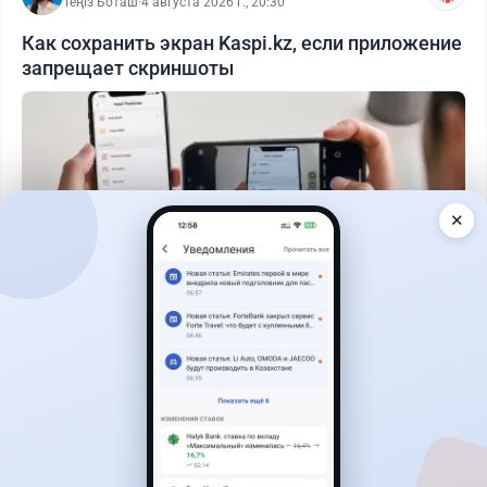
Теңіз Боташ
·
4 августа 2026 г., 20:30
Как сохранить экран Kaspi.kz, если приложение
запрещает скриншоты
✕
Читать дальше →
50
13
0
21
Банки
Теңіз Боташ
·
5 августа 2026 г., 13:10