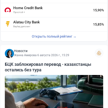
Home Credit Bank
15,90%
Простой +
Alatau City Bank
15,85%
Baytaq депозит
Открыть полный рейтинг →
Новости
Жанна Амирова
·
6 августа 2026 г., 15:29
БЦК заблокировал перевод - казахстанцы
остались без тура