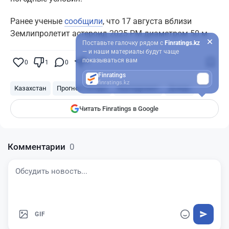
Ранее ученые
сообщили
, что 17 августа вблизи
Землипролетит астероид 2025 PM диаметром 50 м .
Поставьте галочку рядом с
Finratings.kz
— и наши материалы будут чаще
показываться вам
0
1
0
0
Finratings
finratings.kz
Казахстан
Прогноз Погоды
Казгидромет
Дождь
Читать Finratings в Google
Комментарии
0
GIF