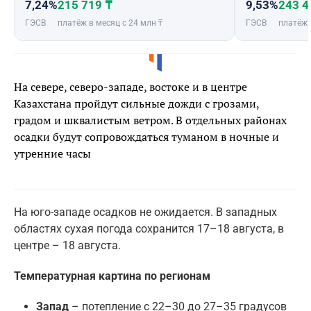
7,24%
215 719 ₸
9,53%
243 4
ГЭСВ
платёж в месяц с 24 млн ₸
ГЭСВ
платёж 
На севере, северо-западе, востоке и в центре
Казахстана пройдут сильные дожди с грозами,
градом и шквалистым ветром. В отдельных районах
осадки будут сопровождаться туманом в ночные и
утренние часы
На юго-западе осадков не ожидается. В западных
областях сухая погода сохранится 17–18 августа, в
центре – 18 августа.
Температурная картина по регионам
Запад
– потепление с 22–30 до 27–35 градусов