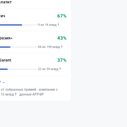
платит
67%
тич
9 из 14 млрд ₸
43%
разия»
84 из 194 млрд ₸
37%
Garant
22 из 59 млрд ₸
г →
 от собранных премий · компании с
 10 млрд ₸ · данные АРРФР