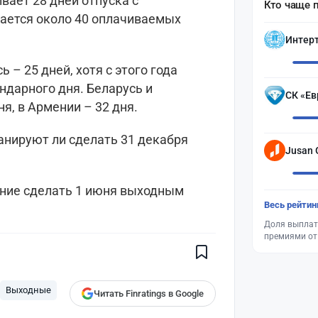
вает 28 дней отпуска с
Кто чаще 
чается около 40 оплачиваемых
Интер
 – 25 дней, хотя с этого года
ндарного дня. Беларусь и
СК «Ев
я, в Армении – 32 дня.
ланируют ли сделать 31 декабря
Jusan 
ние сделать 1 июня выходным
Весь рейтин
Доля выплат
премиями от
Выходные
Читать Finratings в Google