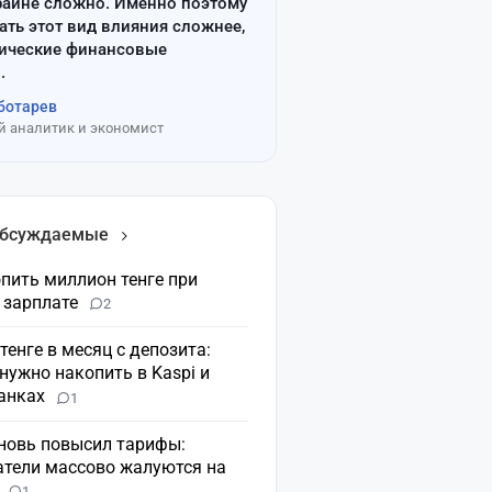
райне сложно. Именно поэтому
ать этот вид влияния сложнее,
сические финансовые
.
ботарев
 аналитик и экономист
обсуждаемые
пить миллион тенге при
 зарплате
2
 тенге в месяц с депозита:
нужно накопить в Kaspi и
банках
1
вновь повысил тарифы:
атели массово жалуются на
н
1