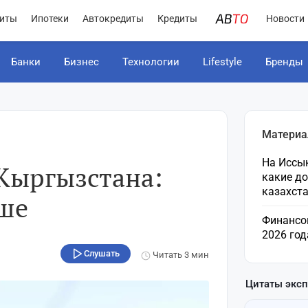
иты
Ипотеки
Автокредиты
Кредиты
Новости
Банки
Бизнес
Технологии
Lifestyle
Бренды
Материа
На Иссык
 Kыргызстана:
какие д
казахст
ьше
Финансо
2026 год
Слушать
Читать
3 мин
Цитаты экс