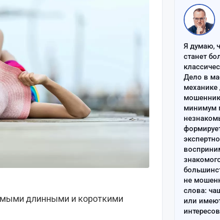
Я думаю, 
станет бо
классиче
Дело в ма
механике 
мошенник 
минимум п
незнаком
формируе
экспертно
восприним
знакомого
большинс
не мошен
слова: ча
самыми длинными и короткими
или имею
интересов