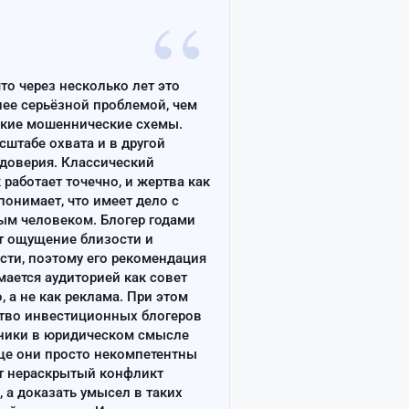
“
что через несколько лет это
лее серьёзной проблемой, чем
ские мошеннические схемы.
сштабе охвата и в другой
доверия. Классический
работает точечно, и жертва как
онимает, что имеет дело с
ым человеком. Блогер годами
т ощущение близости и
сти, поэтому его рекомендация
ается аудиторией как совет
, а не как реклама. При этом
тво инвестиционных блогеров
ники в юридическом смысле
ще они просто некомпетентны
т нераскрытый конфликт
, а доказать умысел в таких