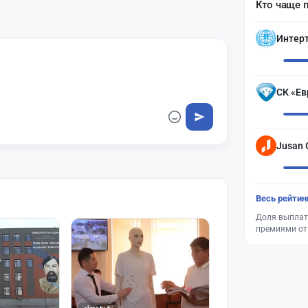
Кто чаще 
Интер
СК «Ев
Jusan 
Весь рейтин
Доля выплат
премиями от