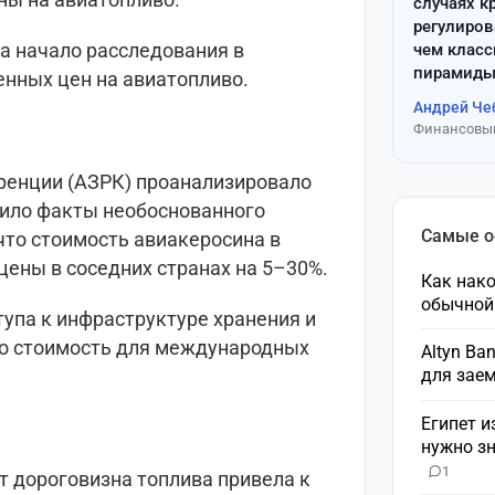
случаях к
регулиров
а начало расследования в
чем клас
пирамиды
енных цен на авиатопливо.
Андрей Че
Финансовый
уренции (АЗРК) проанализировало
вило факты необоснованного
Самые 
что стоимость авиакеросина в
цены в соседних странах на 5–30%.
Как нако
обычной
тупа к инфраструктуре хранения и
что стоимость для международных
Altyn Ba
для зае
Египет и
нужно зн
1
т дороговизна топлива привела к