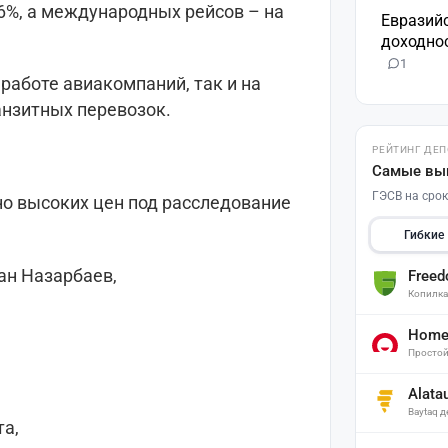
6%, а международных рейсов – на
Евразий
доходнос
1
работе авиакомпаний, так и на
анзитных перевозок.
РЕЙТИНГ ДЕ
Самые вы
ГЭСВ на срок
о высоких цен под расследование
Гибкие
ан Назарбаев,
Free
Копилк
Home 
Простой
Alata
Baytaq 
а,