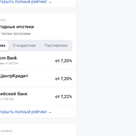
ткрыть полный рейтинг →
ТЕК
годные ипотеки
по типам программ
мма
Стандартная
Партнёрская
dom Bank
от 7,20%
ма «7-20-25»
 ЦентрКредит
от 7,20%
зийский банк
от 7,22%
 «7-20-25»
ткрыть полный рейтинг →
АХОВЫХ