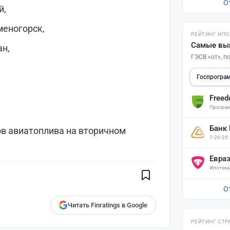
О
й,
еногорск,
РЕЙТИНГ ИПО
Самые вы
н,
ГЭСВ «от», 
Госпрогра
Free
Програм
Банк
в авиатоплива на вторичном
7-20-25
Поставьте галочку рядом с
Finratings.kz
— и наши материалы
будут чаще показываться вам
Евра
Ипотека
Finratings
finratings.kz
О
Читать Finratings в Google
РЕЙТИНГ СТР