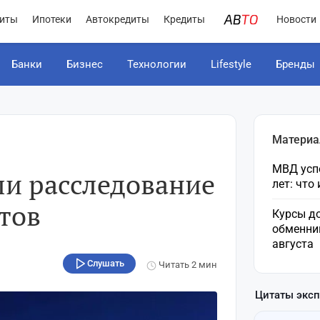
иты
Ипотеки
Автокредиты
Кредиты
Новости
Банки
Бизнес
Технологии
Lifestyle
Бренды
Материа
МВД усп
ли расследование
лет: что
тов
Курсы до
обменни
августа
Слушать
Читать
2 мин
Цитаты экс