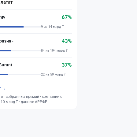
платит
67%
тич
9 из 14 млрд ₸
43%
разия»
84 из 194 млрд ₸
37%
Garant
22 из 59 млрд ₸
г →
 от собранных премий · компании с
 10 млрд ₸ · данные АРРФР