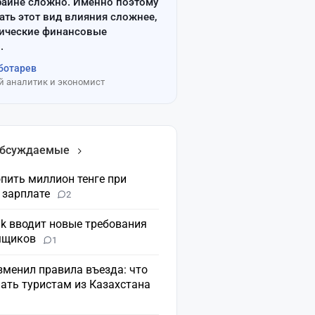
райне сложно. Именно поэтому
ать этот вид влияния сложнее,
сические финансовые
.
ботарев
 аналитик и экономист
обсуждаемые
пить миллион тенге при
 зарплате
2
nk вводит новые требования
мщиков
1
зменил правила въезда: что
ать туристам из Казахстана