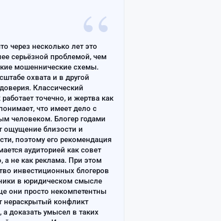
“
что через несколько лет это
лее серьёзной проблемой, чем
ские мошеннические схемы.
сштабе охвата и в другой
доверия. Классический
работает точечно, и жертва как
онимает, что имеет дело с
ым человеком. Блогер годами
т ощущение близости и
сти, поэтому его рекомендация
ается аудиторией как совет
, а не как реклама. При этом
тво инвестиционных блогеров
ники в юридическом смысле
ще они просто некомпетентны
т нераскрытый конфликт
, а доказать умысел в таких