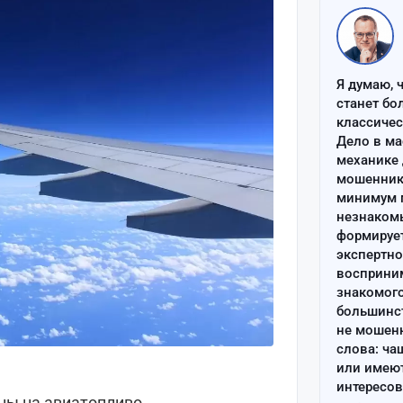
Я думаю, 
станет бо
классиче
Дело в ма
механике 
мошенник 
минимум п
незнаком
формируе
экспертно
восприним
знакомого
большинс
не мошен
слова: ча
или имею
интересов
ны на авиатопливо.