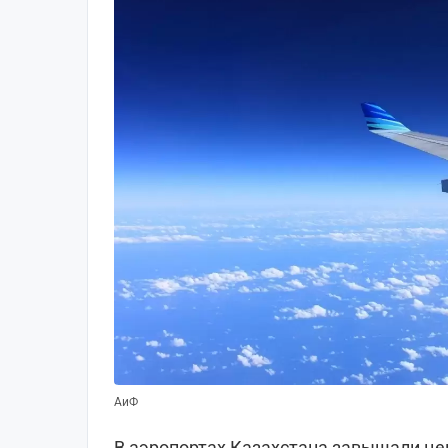
АиФ
В аэропортах Казахстана завышали це