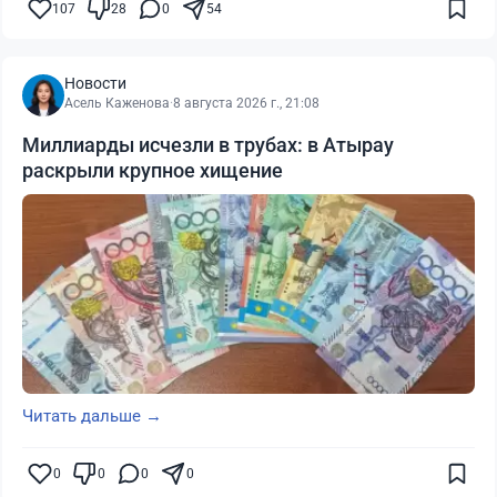
107
28
0
54
Новости
Асель Каженова
·
8 августа 2026 г., 21:08
Миллиарды исчезли в трубах: в Атырау
раскрыли крупное хищение
Читать дальше →
0
0
0
0