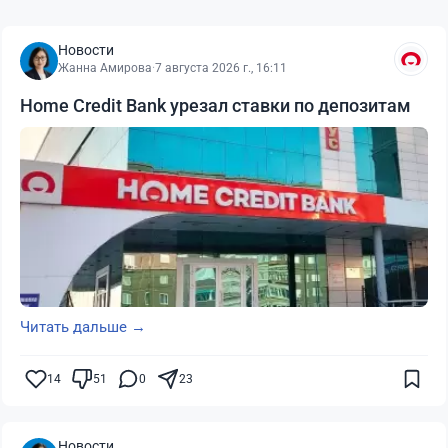
Новости
Жанна Амирова
·
7 августа 2026 г., 16:11
Home Credit Bank урезал ставки по депозитам
Читать дальше →
14
51
0
23
Новости