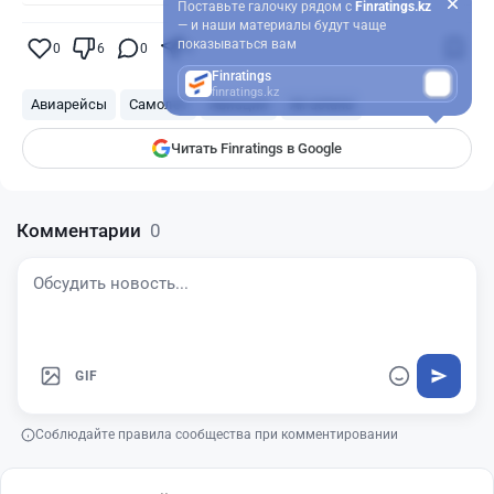
Поставьте галочку рядом с
Finratings.kz
— и наши материалы будут чаще
показываться вам
0
6
0
0
Finratings
finratings.kz
Авиарейсы
Самолет
Авиация
Air astana
Читать Finratings в Google
Комментарии
0
GIF
Соблюдайте правила сообщества при комментировании