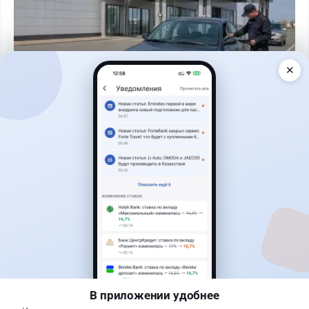
✕
Читать дальше →
40
13
0
11
Новости
Жанна Амирова
·
7 августа 2026 г., 17:23
В Казахстане начали охоту на водителей с
фальшивыми номерами из России
В приложении удобнее