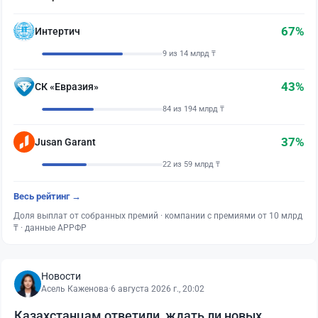
67%
Интертич
9 из 14 млрд ₸
43%
СК «Евразия»
84 из 194 млрд ₸
37%
Jusan Garant
22 из 59 млрд ₸
Весь рейтинг →
Доля выплат от собранных премий · компании с премиями от 10 млрд
₸ · данные АРРФР
Новости
Асель Каженова
·
6 августа 2026 г., 20:02
Казахстанцам ответили, ждать ли новых