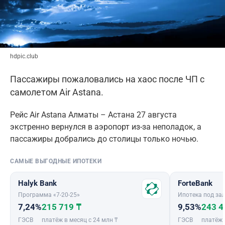
hdpic.club
Пассажиры пожаловались на хаос после ЧП с
самолетом Air Astana.
Рейс Air Astana Алматы – Астана 27 августа
экстренно вернулся в аэропорт из-за неполадок, а
пассажиры добрались до столицы только ночью.
САМЫЕ ВЫГОДНЫЕ ИПОТЕКИ
Halyk Bank
ForteBank
Программа «7-20-25»
Ипотека под зал
7,24%
215 719 ₸
9,53%
243 4
ГЭСВ
платёж в месяц с 24 млн ₸
ГЭСВ
платёж 