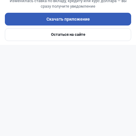
Изменилась ставка по вкладу, кредиту или курс доллара — вы
сразу получите уведомление
Скачать приложение
Остаться на сайте
Главная
Депозиты
Ипотеки
Авто
Войти
Меню
Читать дальше →
1
0
0
0
Новости
Жанна Амирова
·
7 августа 2026 г., 14:32
Сервисы ВТБ не будут работать почти пять
часов