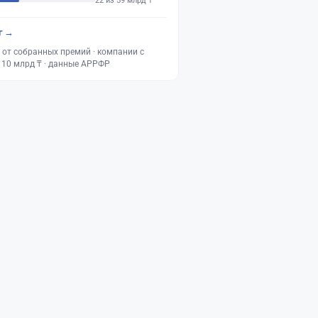
22 из 59 млрд ₸
г →
 от собранных премий · компании с
 10 млрд ₸ · данные АРРФР