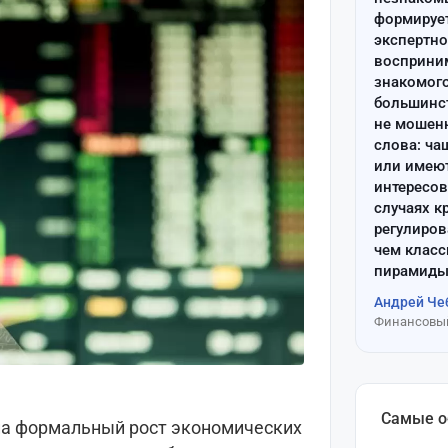
формируе
экспертно
восприним
знакомого
большинс
не мошен
слова: ча
или имею
интересов
случаях к
регулиров
чем клас
пирамиды
Андрей Че
Финансовый
Самые 
 на формальный рост экономических