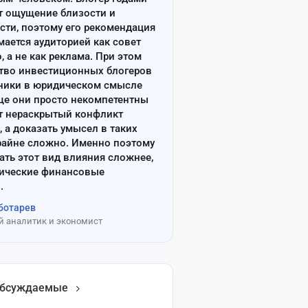
т ощущение близости и
сти, поэтому его рекомендация
ается аудиторией как совет
, а не как реклама. При этом
тво инвестиционных блогеров
ники в юридическом смысле
ще они просто некомпетентны
т нераскрытый конфликт
, а доказать умысел в таких
райне сложно. Именно поэтому
ать этот вид влияния сложнее,
сические финансовые
.
ботарев
 аналитик и экономист
обсуждаемые