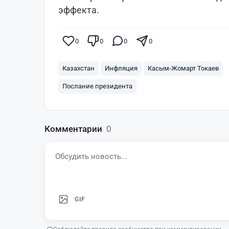
эффекта.
0
0
0
0
Казахстан
Инфляция
Касым-Жомарт Токаев
Послание президента
Комментарии
0
GIF