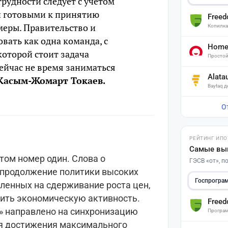
рудности следует с учётом
и готовыми к принятию
Free
меры. Правительство и
Копилк
вать как одна команда, с
Home 
которой стоит задача
Простой
ейчас не время заниматься
Alata
 Касым-Жомарт Токаев.
Baytaq 
О
РЕЙТИНГ ИПО
Самые вы
том номер один. Слова о
ГЭСВ «от», 
 продолжение политики высоких
Госпрогра
вленных на сдерживание роста цен,
ить экономическую активность.
Free
» направлено на синхронизацию
Програм
ля достижения максимального