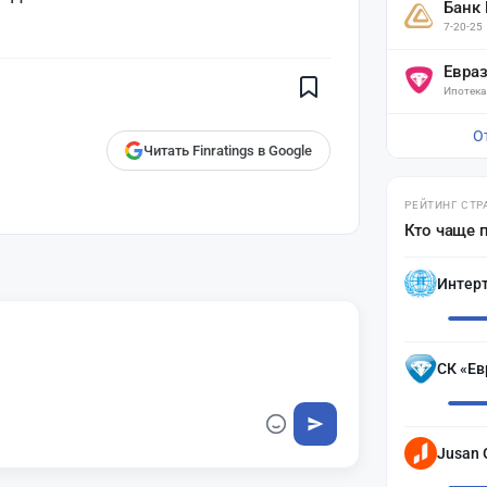
Банк
Поставьте галочку рядом с
7-20-25
Finratings.kz
— и наши материалы
будут чаще показываться вам
Евра
Finratings
Ипотека
finratings.kz
О
Читать Finratings в Google
РЕЙТИНГ СТР
Кто чаще 
Интер
СК «Ев
Jusan 