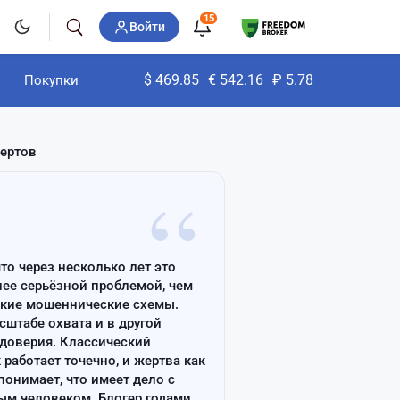
15
Войти
$
469.85
€
542.16
₽
5.78
Покупки
пертов
“
что через несколько лет это
лее серьёзной проблемой, чем
ские мошеннические схемы.
сштабе охвата и в другой
доверия. Классический
работает точечно, и жертва как
онимает, что имеет дело с
ым человеком. Блогер годами