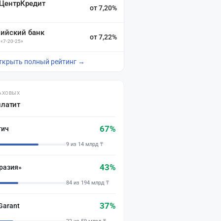
 ЦентрКредит
от 7,20%
зийский банк
от 7,22%
 «7-20-25»
ткрыть полный рейтинг →
АХОВЫХ
платит
67%
тич
9 из 14 млрд ₸
43%
разия»
84 из 194 млрд ₸
37%
Garant