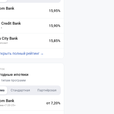
dom Bank
15,95%
а
Credit Bank
15,90%
 +
u City Bank
15,85%
депозит
ткрыть полный рейтинг →
ТЕК
годные ипотеки
по типам программ
мма
Стандартная
Партнёрская
dom Bank
от 7,20%
ма «7-20-25»