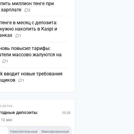
пить миллион тенге при
 зарплате
2
 тенге в месяц с депозита:
нужно накопить в Kaspi и
банках
1
вновь повысил тарифы:
атели массово жалуются на
н
1
nk вводит новые требования
мщиков
1
ПОЗИТОВ
годные депозиты
05.08
 12 мес
Накопительные
Фиксированные