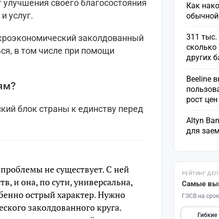
 улучшения своего благосостояния
Как нако
и услуг.
обычной
311 тыс.
акроэкономический заколдованный
сколько 
ся, в том числе при помощи
других 
Beeline 
ям?
пользов
рост це
кий блок страны к единству перед
Altyn Ba
для зае
проблемы не существует. С ней
РЕЙТИНГ ДЕ
в, и она, по сути, универсальна,
Самые вы
бенно острый характер. Нужно
ГЭСВ на срок
ского заколдованного круга.
Гибкие