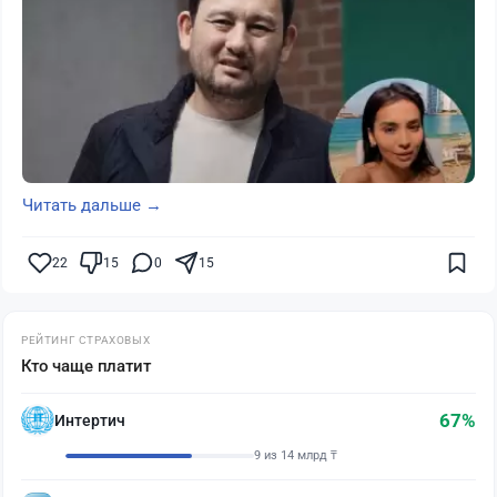
Читать дальше →
22
15
0
15
РЕЙТИНГ СТРАХОВЫХ
Кто чаще платит
67%
Интертич
9 из 14 млрд ₸