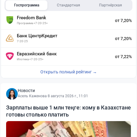
Госпрограмма
Стандартная
Партнёрская
Freedom Bank
от 7,20%
Программа «7-20-25»
Банк ЦентрКредит
от 7,20%
7-20-25
Евразийский банк
от 7,22%
Ипотека «7-20-25»
Открыть полный рейтинг →
Новости
Асель Каженова
·
8 августа 2026 г., 11:01
Зарплаты выше 1 млн теңге: кому в Казахстане
готовы столько платить