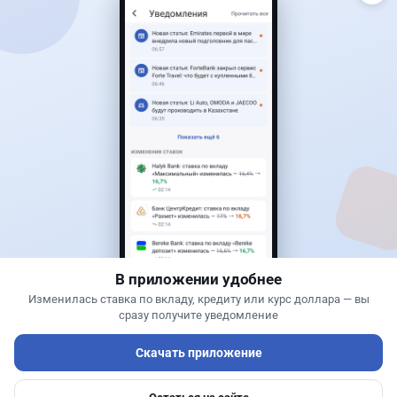
Читать дальше →
40
13
0
11
Новости
Жанна Амирова
·
7 августа 2026 г., 14:32
Сервисы ВТБ не будут работать почти пять
часов
В приложении удобнее
Изменилась ставка по вкладу, кредиту или курс доллара — вы
сразу получите уведомление
Скачать приложение