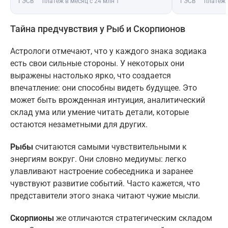
ГЭСВ
платёж в месяц с 24 млн ₸
ГЭСВ
платёж 
Тайна предчувствия у Рыб и Скорпионов
Астрологи отмечают, что у каждого знака зодиака
есть свои сильные стороны. У некоторых они
выражены настолько ярко, что создается
впечатление: они способны видеть будущее. Это
может быть врожденная интуиция, аналитический
склад ума или умение читать детали, которые
остаются незаметными для других.
Рыбы
считаются самыми чувствительными к
энергиям вокруг. Они словно медиумы: легко
улавливают настроение собеседника и заранее
чувствуют развитие событий. Часто кажется, что
представители этого знака читают чужие мысли.
Скорпионы
же отличаются стратегическим складом