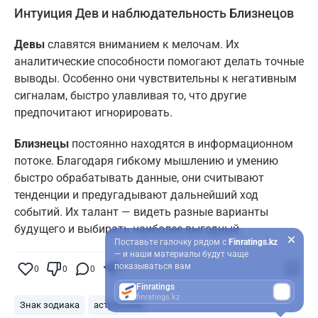
Интуиция Дев и наблюдательность Близнецов
Девы
славятся вниманием к мелочам. Их
аналитические способности помогают делать точные
выводы. Особенно они чувствительны к негативным
сигналам, быстро улавливая то, что другие
предпочитают игнорировать.
Близнецы
постоянно находятся в информационном
потоке. Благодаря гибкому мышлению и умению
быстро обрабатывать данные, они считывают
тенденции и предугадывают дальнейший ход
событий. Их талант — видеть разные варианты
будущего и выбирать наиболее выгодный.
Поставьте галочку рядом с
Finratings.kz
— и наши материалы будут чаще
показываться вам
0
0
0
0
Finratings
finratings.kz
Знак зодиака
астрология