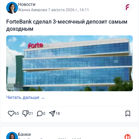
Новости
Жанна Амирова
·
7 августа 2026 г., 14:11
ForteBank сделал 3-месячный депозит самым
доходным
Читать дальше →
65
21
0
18
Банки