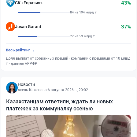
43%
СК «Евразия»
84 из 194 млрд ₸
37%
Jusan Garant
22 из 59 млрд ₸
Весь рейтинг →
Доля выплат от собранных премий · компании с премиями от 10 млрд
₸ · данные АРРФР
Новости
Асель Каженова
·
6 августа 2026 г., 20:02
Казахстанцам ответили, ждать ли новых
платежек за коммуналку осенью