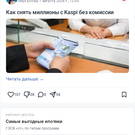
Теңіз Боташ
·
7 августа 2026 г., 12:05
Как снять миллионы с Kaspi без комиссии
Читать дальше →
107
28
0
54
РЕЙТИНГ ИПОТЕК
Самые выгодные ипотеки
ГЭСВ «от», по типам программ