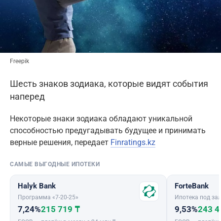
Freepik
Шесть знаков зодиака, которые видят события
наперед
Некоторые знаки зодиака обладают уникальной
способностью предугадывать будущее и принимать
верные решения, передает
Finratings.kz
САМЫЕ ВЫГОДНЫЕ ИПОТЕКИ
Halyk Bank
ForteBank
Программа «7-20-25»
Ипотека под зал
7,24%
215 719 ₸
9,53%
243 4