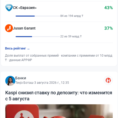
43%
СК «Евразия»
84 из 194 млрд ₸
37%
Jusan Garant
22 из 59 млрд ₸
Весь рейтинг →
Доля выплат от собранных премий · компании с премиями от 10 млрд
₸ · данные АРРФР
Банки
Теңіз Боташ
·
3 августа 2026 г., 12:35
Kaspi снизил ставку по депозиту: что изменится
с 5 августа