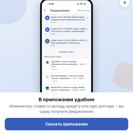
✕
Читать дальше →
50
13
0
21
Банки
Теңіз Боташ
·
5 августа 2026 г., 13:10
Alatau City Bank разыгрывает 33 млн тенге:
какие условия скрываются в правилах акции
В приложении удобнее
Изменилась ставка по вкладу, кредиту или курс доллара — вы
сразу получите уведомление
Скачать приложение