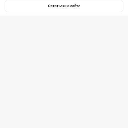
Остаться на сайте
Главная
Депозиты
Ипотеки
Авто
Войти
Меню
Читать дальше →
93
30
0
28
Новости
Жанна Амирова
·
6 августа 2026 г., 10:56
Займы под 120%: подпольного кредитора
осудили в Казахстане