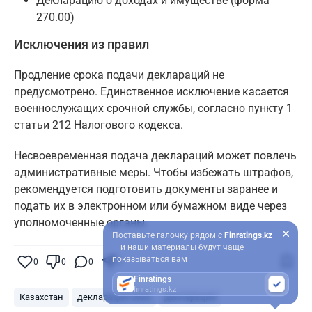
Декларацию о доходах и имуществе (форма
270.00)
Исключения из правил
Продление срока подачи деклараций не
предусмотрено. Единственное исключение касается
военнослужащих срочной службы, согласно пункту 1
статьи 212 Налогового кодекса.
Несвоевременная подача деклараций может повлечь
административные меры. Чтобы избежать штрафов,
рекомендуется подготовить документы заранее и
подать их в электронном или бумажном виде через
уполномоченные органы.
Поставьте галочку рядом с
Finratings.kz
— и наши материалы будут чаще
показываться вам
0
0
0
0
Finratings
finratings.kz
Казахстан
декларация 2025
декларация