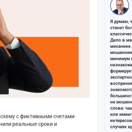
Я думаю, 
станет бо
классиче
Дело в ма
механике 
мошенник 
минимум п
незнаком
формируе
экспертно
восприним
знакомого
большинс
не мошен
слова: ча
или имею
 схему с фиктивными счетами-
интересов
ачили реальные сроки и
случаях к