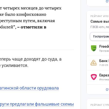
О
ет четырех месяцев до четырех
же было конфисковано
РЕЙТИНГ ИПО
реступным путем, включая
Самые вы
обилей”,
– отметили в
ГЭСВ «от», 
Госпрогра
Free
Програм
перь чаще доходят до суда, а
Банк
 усиливается.
7-20-25
Евра
Ипотека
атинской области орудовала
О
пруги предлагали фальшивые схемы
РЕЙТИНГ СТР