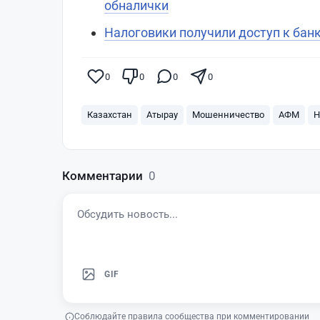
обналички
Налоговики получили доступ к бан
0
0
0
0
Казахстан
Атырау
Мошенничество
АФМ
Н
Комментарии
0
GIF
Соблюдайте правила сообщества при комментировании