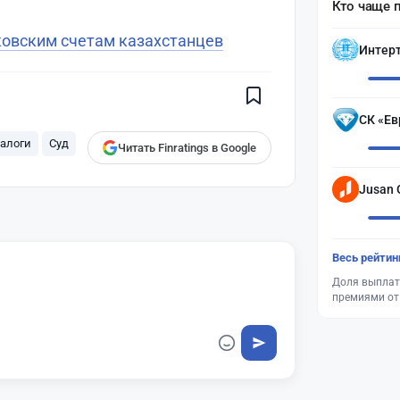
Кто чаще 
Поставьте галочку рядом с
ковским счетам казахстанцев
Finratings.kz
— и наши материалы
Интер
будут чаще показываться вам
Finratings
finratings.kz
СК «Ев
алоги
Суд
Читать Finratings в Google
Jusan 
Весь рейтин
Доля выплат
премиями от