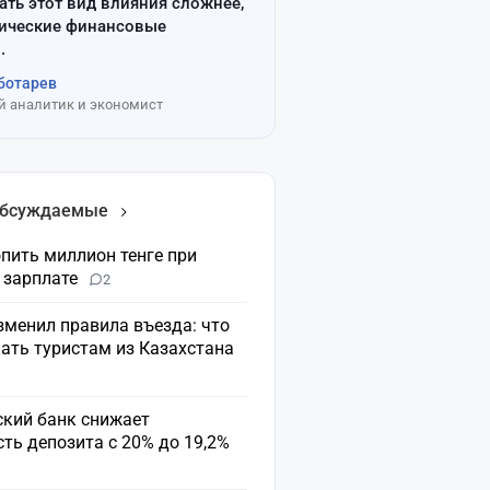
ать этот вид влияния сложнее,
сические финансовые
.
ботарев
 аналитик и экономист
обсуждаемые
пить миллион тенге при
 зарплате
2
зменил правила въезда: что
ать туристам из Казахстана
ский банк снижает
ть депозита с 20% до 19,2%