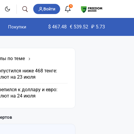
1
Войти
$
467.48
€
539.52
₽
5.73
Покупки
лы по теме
пустился ниже 468 тенге:
алют на 23 июля
репился к доллару и евро:
алют на 24 июля
пертов