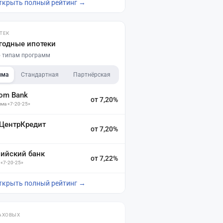
ткрыть полный рейтинг →
ТЕК
годные ипотеки
по типам программ
мма
Стандартная
Партнёрская
dom Bank
от 7,20%
ма «7-20-25»
 ЦентрКредит
от 7,20%
зийский банк
от 7,22%
 «7-20-25»
ткрыть полный рейтинг →
АХОВЫХ