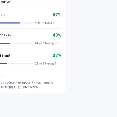
платит
67%
тич
9 из 14 млрд ₸
43%
разия»
84 из 194 млрд ₸
37%
Garant
22 из 59 млрд ₸
г →
 от собранных премий · компании с
 10 млрд ₸ · данные АРРФР