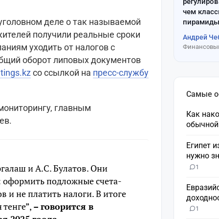
регулиров
чем клас
 уголовном деле о так называемой
пирамиды
жителей получили реальные сроки
Андрей Че
паниям уходить от налогов с
Финансовый
бщий оборот липовых документов
atings.kz
со ссылкой на
пресс-службу
Самые 
мониторингу, главным
Как нако
ев.
обычной
Египет и
нужно зн
ргалаш и А.С. Булатов. Они
1
у: оформить подложные счета-
Евразий
в и не платить налоги. В итоге
доходнос
 тенге”,
– говорится в
1