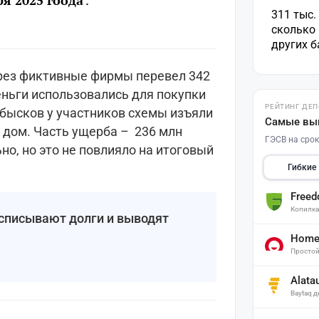
я 2025 гоода
.
311 тыс.
сколько 
других 
рез фиктивные фирмы перевел 342
деньги использовались для покупки
РЕЙТИНГ ДЕ
обысков у участников схемы изъяли
Самые вы
 дом. Часть ущерба – 236 млн
ГЭСВ на срок
о, но это не повлияло на итоговый
Гибкие
Free
Копилк
 списывают долги и выводят
Home 
Простой
Alata
Baytaq 