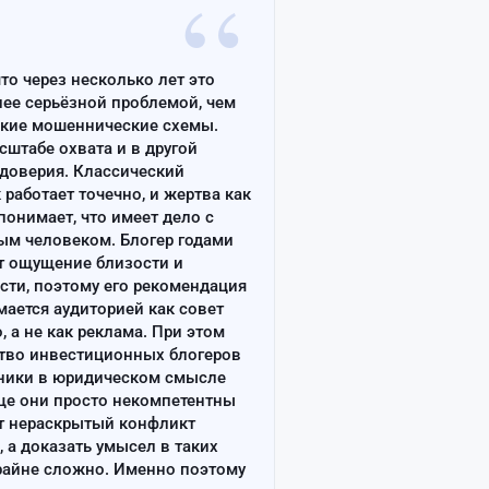
“
что через несколько лет это
лее серьёзной проблемой, чем
ские мошеннические схемы.
сштабе охвата и в другой
доверия. Классический
работает точечно, и жертва как
онимает, что имеет дело с
ым человеком. Блогер годами
т ощущение близости и
сти, поэтому его рекомендация
ается аудиторией как совет
, а не как реклама. При этом
тво инвестиционных блогеров
ники в юридическом смысле
ще они просто некомпетентны
т нераскрытый конфликт
, а доказать умысел в таких
райне сложно. Именно поэтому