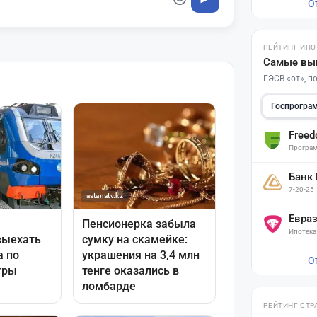
О
РЕЙТИНГ ИПО
Самые вы
ГЭСВ «от», 
Госпрогра
Free
Програм
Банк
7-20-25
Евра
Ипотека
О
РЕЙТИНГ СТР