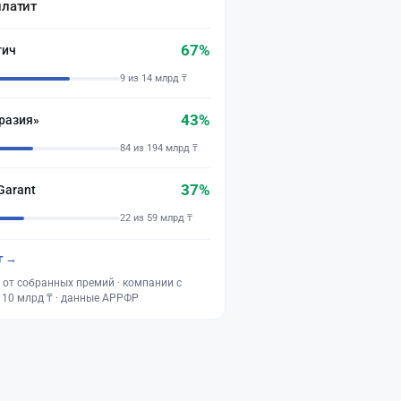
платит
67%
тич
9 из 14 млрд ₸
43%
разия»
84 из 194 млрд ₸
37%
Garant
22 из 59 млрд ₸
г →
 от собранных премий · компании с
 10 млрд ₸ · данные АРРФР