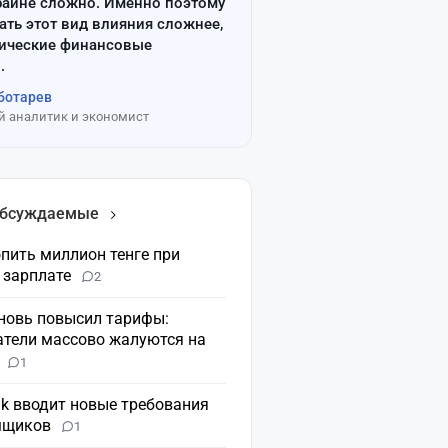
райне сложно. Именно поэтому
ать этот вид влияния сложнее,
сические финансовые
.
ботарев
 аналитик и экономист
обсуждаемые
пить миллион тенге при
 зарплате
2
вновь повысил тарифы:
атели массово жалуются на
н
1
nk вводит новые требования
мщиков
1