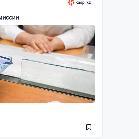
Kaspi.kz
миссии