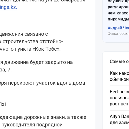
случаях к
ings.kz.
регулиров
чем клас
пирамиды
Андрей Че
движения связано с
Финансовый
 строительства отстойно-
ного пункта «Кок-Тобе».
Самые 
бря движение будет закрыто на
а, 7.
Как нако
обычной
тября перекроют участок вдоль дома
Beeline 
пользов
ты
рост це
Altyn Ba
еждающие дорожные знаки, а также
для зае
 руководителя подрядной