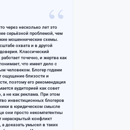
“
что через несколько лет это
лее серьёзной проблемой, чем
ские мошеннические схемы.
сштабе охвата и в другой
доверия. Классический
работает точечно, и жертва как
онимает, что имеет дело с
ым человеком. Блогер годами
т ощущение близости и
сти, поэтому его рекомендация
ается аудиторией как совет
, а не как реклама. При этом
тво инвестиционных блогеров
ники в юридическом смысле
ще они просто некомпетентны
т нераскрытый конфликт
, а доказать умысел в таких