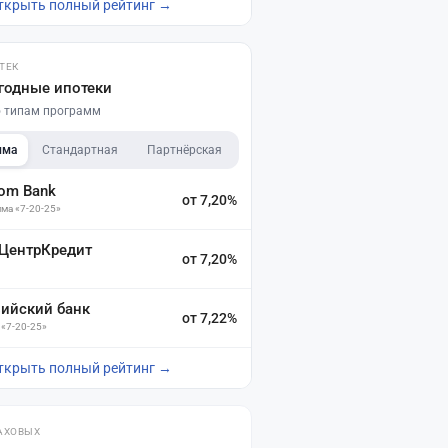
ткрыть полный рейтинг →
ТЕК
годные ипотеки
по типам программ
мма
Стандартная
Партнёрская
dom Bank
от 7,20%
ма «7-20-25»
 ЦентрКредит
от 7,20%
зийский банк
от 7,22%
 «7-20-25»
ткрыть полный рейтинг →
АХОВЫХ