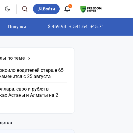
9
Войти
$
469.93
€
541.64
₽
5.71
Покупки
лы по теме
окоило водителей старше 65
 изменится с 25 августа
ллара, евро и рубля в
ках Астаны и Алматы на 2
пертов