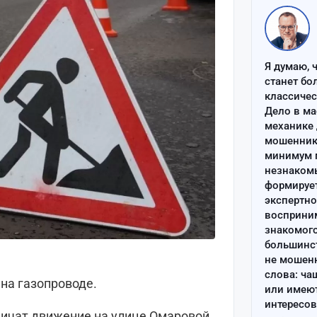
Я думаю, 
станет бо
классиче
Дело в ма
механике 
мошенник 
минимум п
незнаком
формируе
экспертно
восприним
знакомого
большинс
не мошен
слова: ча
на газопроводе.
или имею
интересов
ничат движение на улице Омаровой