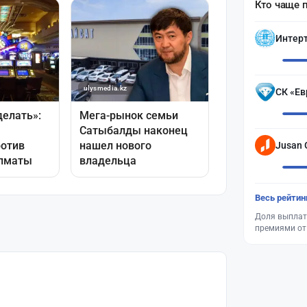
Кто чаще 
Интер
СК «Ев
Jusan 
Весь рейтин
Доля выплат
премиями от