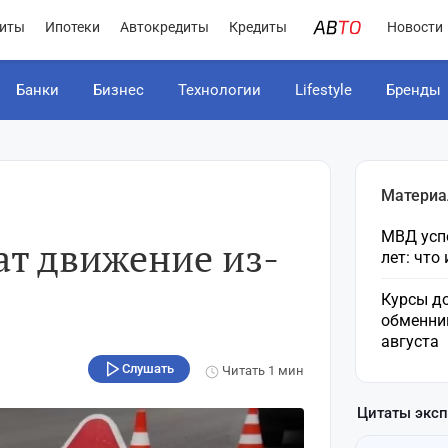
иты
Ипотеки
Автокредиты
Кредиты
Новости
Банки
Бизнес
Технологии
Lifestyle
Бренды
Материа
МВД усп
ат движение из-
лет: что
Курсы до
обменни
августа
Слушать
Читать
1 мин
Цитаты экс