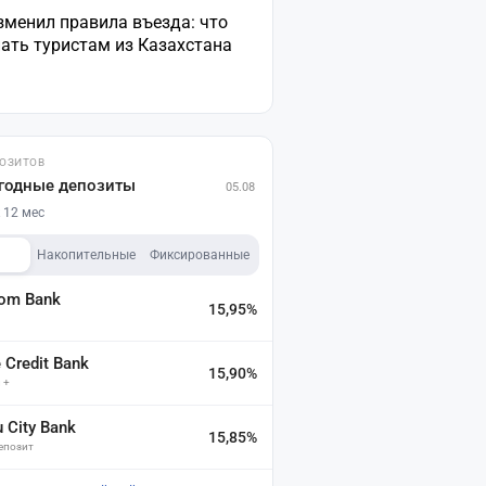
зменил правила въезда: что
ать туристам из Казахстана
ПОЗИТОВ
годные депозиты
05.08
 12 мес
Накопительные
Фиксированные
dom Bank
15,95%
а
Credit Bank
15,90%
 +
u City Bank
15,85%
депозит