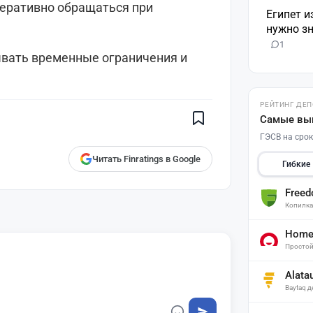
перативно обращаться при
Египет и
нужно зн
1
ывать временные ограничения и
Поставьте галочку рядом с
Finratings.kz
— и наши материалы
будут чаще показываться вам
РЕЙТИНГ ДЕ
Finratings
Самые вы
finratings.kz
ГЭСВ на срок
Читать Finratings в Google
Гибкие
Free
Копилк
Home 
Простой
Alata
Baytaq 