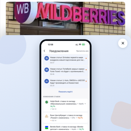
✕
Читать дальше →
1
0
0
0
Новости
Асель Каженова
·
8 августа 2026 г., 15:03
Сотни лекарств подешевели в Казахстане:
какие препараты попали в список