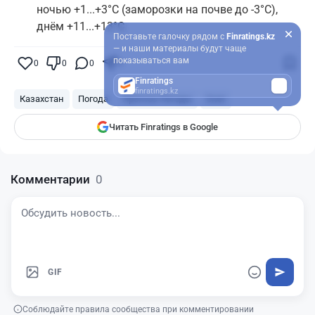
ночью +1...+3°C (заморозки на почве до -3°C),
днём +11...+13°C.
Поставьте галочку рядом с
Finratings.kz
— и наши материалы будут чаще
показываться вам
0
0
0
0
Finratings
finratings.kz
Казахстан
Погода
Прогноз Погоды
Снег
Читать Finratings в Google
Комментарии
0
GIF
Соблюдайте правила сообщества при комментировании