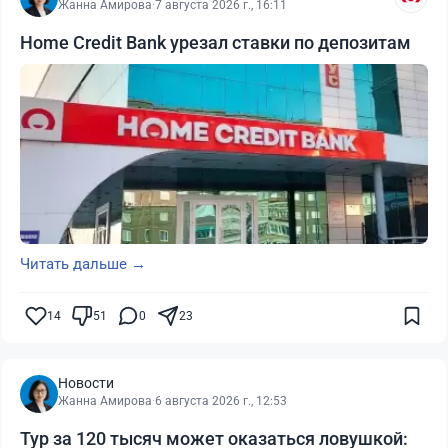
Жанна Амирова
·
7 августа 2026 г., 16:11
Home Credit Bank урезал ставки по депозитам
Читать дальше →
14
51
0
23
Новости
Жанна Амирова
·
6 августа 2026 г., 12:53
Тур за 120 тысяч может оказаться ловушкой: