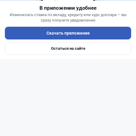
В приложении удобнее
Изменилась ставка по вкладу, кредиту или курс доллара — вы
сразу получите уведомление
Скачать приложение
Остаться на сайте
Главная
Депозиты
Ипотеки
Авто
Войти
Меню
Читать дальше →
0
0
0
0
Банки
Теңіз Боташ
·
7 августа 2026 г., 13:00
Почему перевод через Kaspi.kz может стоить
90 тысяч или 3 499 тенге: объяснение банка