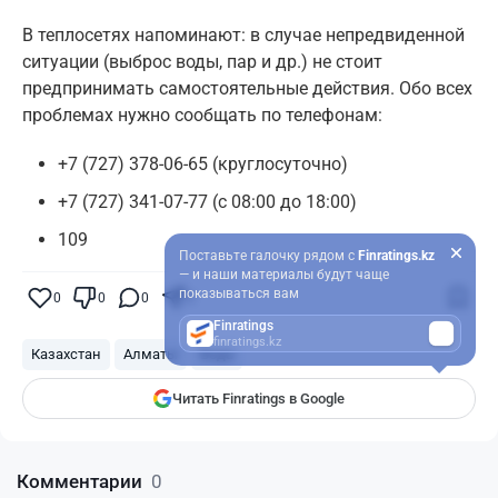
В теплосетях напоминают: в случае непредвиденной
ситуации (выброс воды, пар и др.) не стоит
предпринимать самостоятельные действия. Обо всех
проблемах нужно сообщать по телефонам:
+7 (727) 378-06-65 (круглосуточно)
+7 (727) 341-07-77 (с 08:00 до 18:00)
109
Поставьте галочку рядом с
Finratings.kz
— и наши материалы будут чаще
показываться вам
0
0
0
0
Finratings
finratings.kz
Казахстан
Алматы
Вода
Читать Finratings в Google
Комментарии
0