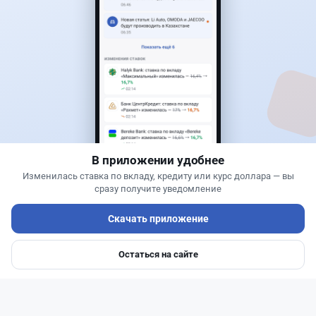
3
1
0
0
Банки
Теңіз Боташ
·
5 августа 2026 г., 13:10
Alatau City Bank разыгрывает 33 млн тенге:
какие условия скрываются в правилах акции
В приложении удобнее
Изменилась ставка по вкладу, кредиту или курс доллара — вы
сразу получите уведомление
Скачать приложение
Остаться на сайте
Главная
Депозиты
Ипотеки
Авто
Войти
Меню
Читать дальше →