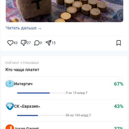
Читать дальше →
43
27
0
15
РЕЙТИНГ СТРАХОВЫХ
Кто чаще платит
67%
Интертич
9 из 14 млрд ₸
43%
СК «Евразия»
84 из 194 млрд ₸
37%
Jusan Garant