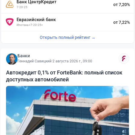
Банк ЦентрКредит
от 7,20%
7-20-25
Евразийский банк
от 7,22%
Ипотека «7-20-25»
Открыть полный рейтинг →
Банки
Геннадий Савицкий
·
2 августа 2026 г., 09:00
Автокредит 0,1% от ForteBank: полный список
доступных автомобилей