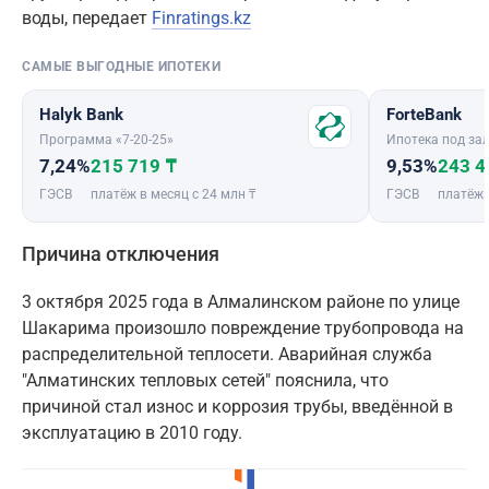
воды, передает
Finratings.kz
САМЫЕ ВЫГОДНЫЕ ИПОТЕКИ
Halyk Bank
ForteBank
Программа «7-20-25»
Ипотека под зал
7,24%
215 719 ₸
9,53%
243 4
ГЭСВ
платёж в месяц с 24 млн ₸
ГЭСВ
платёж 
Причина отключения
3 октября 2025 года в Алмалинском районе по улице
Шакарима произошло повреждение трубопровода на
распределительной теплосети. Аварийная служба
"Алматинских тепловых сетей" пояснила, что
причиной стал износ и коррозия трубы, введённой в
эксплуатацию в 2010 году.