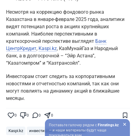
Несмотря на коррекцию фондового рынка
Казахстана в январе-феврале 2025 года, аналитики
видят потенциал роста в акциях крупнейших
компаний. Наиболее перспективными в
краткосрочной перспективе выглядят
Банк
ЦентрКредит
,
Kaspi.kz
, КазМунайГаз и Народный
банк, а в долгосрочной – “Эйр Астана”,
“Казатомпром” и “Казтрансойл”.
Инвесторам стоит следить за корпоративными
новостями и отчетностью компаний, так как они
могут повлиять на динамику акций в ближайшие
месяцы.
0
0
0
0
Поставьте галочку рядом с
Finratings.kz
— и наши материалы будут чаще
Kaspi.kz
инвестиции для начинающих
показываться вам