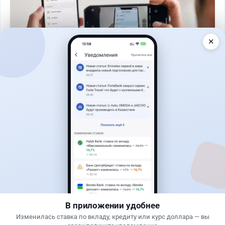
✕
Читать дальше →
50
13
0
21
Банки
Теңіз Боташ
·
5 августа 2026 г., 13:10
Alatau City Bank разыгрывает 33 млн тенге:
какие условия скрываются в правилах акции
В приложении удобнее
Изменилась ставка по вкладу, кредиту или курс доллара — вы