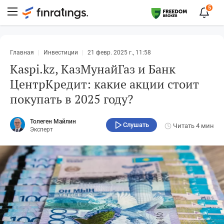
5
Главная
Инвестиции
21 февр. 2025 г., 11:58
Kaspi.kz, КазМунайГаз и Банк
ЦентрКредит: какие акции стоит
покупать в 2025 году?
Толеген Майлин
Слушать
Читать
4 мин
Эксперт