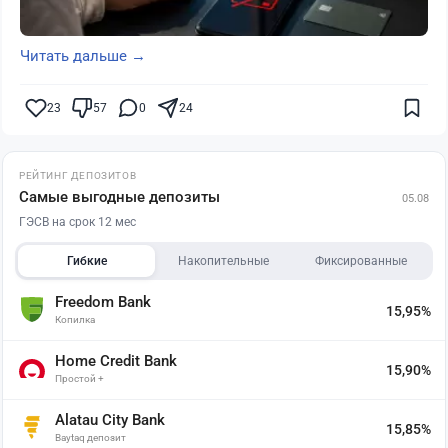
Читать дальше →
23
57
0
24
РЕЙТИНГ ДЕПОЗИТОВ
Самые выгодные депозиты
05.08
ГЭСВ на срок 12 мес
Гибкие
Накопительные
Фиксированные
Freedom Bank
15,95%
Копилка
Home Credit Bank
15,90%
Простой +
Alatau City Bank
15,85%
Baytaq депозит