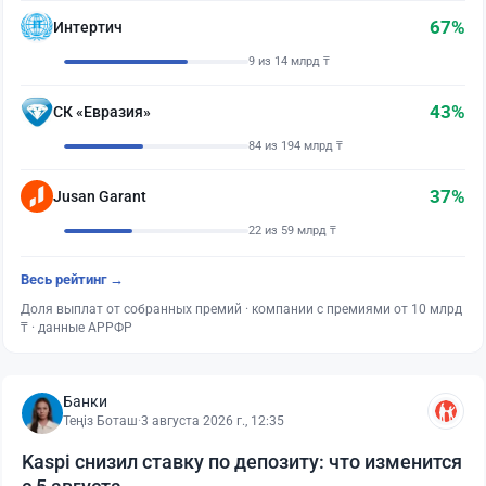
67%
Интертич
9 из 14 млрд ₸
43%
СК «Евразия»
84 из 194 млрд ₸
37%
Jusan Garant
22 из 59 млрд ₸
Весь рейтинг →
Доля выплат от собранных премий · компании с премиями от 10 млрд
₸ · данные АРРФР
Банки
Теңіз Боташ
·
3 августа 2026 г., 12:35
Kaspi снизил ставку по депозиту: что изменится