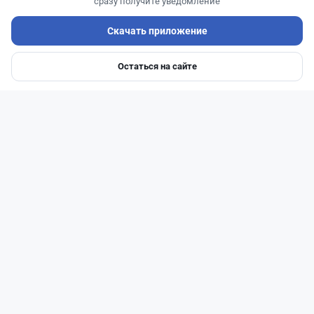
сразу получите уведомление
Скачать приложение
Остаться на сайте
Главная
Депозиты
Ипотеки
Авто
Войти
Меню
Читать дальше →
93
30
0
28
Новости
Жанна Амирова
·
6 августа 2026 г., 10:56
Займы под 120%: подпольного кредитора
осудили в Казахстане