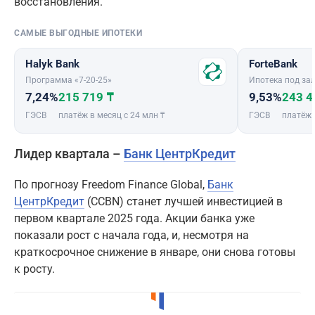
восстановления.
САМЫЕ ВЫГОДНЫЕ ИПОТЕКИ
Halyk Bank
ForteBank
Программа «7-20-25»
Ипотека под зал
7,24%
215 719 ₸
9,53%
243 4
ГЭСВ
платёж в месяц с 24 млн ₸
ГЭСВ
платёж 
Лидер квартала –
Банк ЦентрКредит
По прогнозу Freedom Finance Global,
Банк
ЦентрКредит
(CCBN) станет лучшей инвестицией в
первом квартале 2025 года. Акции банка уже
показали рост с начала года, и, несмотря на
краткосрочное снижение в январе, они снова готовы
к росту.