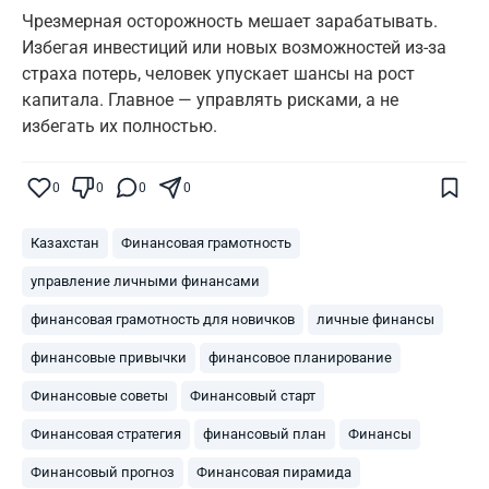
Чрезмерная осторожность мешает зарабатывать.
Избегая инвестиций или новых возможностей из-за
страха потерь, человек упускает шансы на рост
капитала. Главное — управлять рисками, а не
избегать их полностью.
0
0
0
0
Казахстан
Финансовая грамотность
управление личными финансами
финансовая грамотность для новичков
личные финансы
финансовые привычки
финансовое планирование
Поставьте галочку рядом с
Finratings.kz
— и наши материалы будут чаще
Финансовые советы
Финансовый старт
показываться вам
Финансовая стратегия
финансовый план
Финансы
Finratings
finratings.kz
Финансовый прогноз
Финансовая пирамида