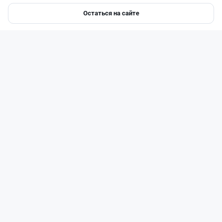
Остаться на сайте
Главная
Депозиты
Ипотеки
Авто
Войти
Меню
Читать дальше →
31
77
0
29
Новости
Жанна Амирова
·
6 августа 2026 г., 16:11
Евро-2 вернули в России - пустят ли старый
бензин в Казахстан