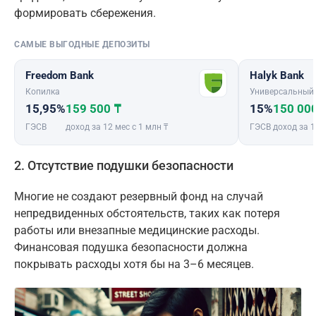
формировать сбережения.
САМЫЕ ВЫГОДНЫЕ ДЕПОЗИТЫ
Freedom Bank
Halyk Bank
Копилка
Универсальный
15,95%
159 500 ₸
15%
150 00
ГЭСВ
доход за 12 мес с 1 млн ₸
ГЭСВ
доход за 1
2. Отсутствие подушки безопасности
Многие не создают резервный фонд на случай
непредвиденных обстоятельств, таких как потеря
работы или внезапные медицинские расходы.
Финансовая подушка безопасности должна
покрывать расходы хотя бы на 3–6 месяцев.