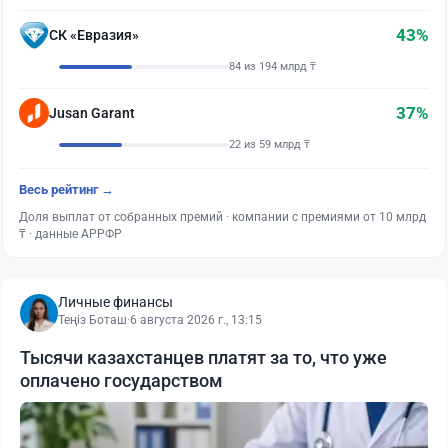
43%
СК «Евразия»
84 из 194 млрд ₸
37%
Jusan Garant
22 из 59 млрд ₸
Весь рейтинг →
Доля выплат от собранных премий · компании с премиями от 10 млрд
₸ · данные АРРФР
Личные финансы
Теңіз Боташ
·
6 августа 2026 г., 13:15
Тысячи казахстанцев платят за то, что уже
оплачено государством