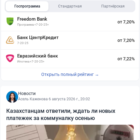
Госпрограмма
Стандартная
Партнёрская
Freedom Bank
от 7,20%
Программа «7-20-25»
Банк ЦентрКредит
от 7,20%
7-20-25
Евразийский банк
от 7,22%
Ипотека «7-20-25»
Открыть полный рейтинг →
Новости
Асель Каженова
·
6 августа 2026 г., 20:02
Казахстанцам ответили, ждать ли новых
платежек за коммуналку осенью