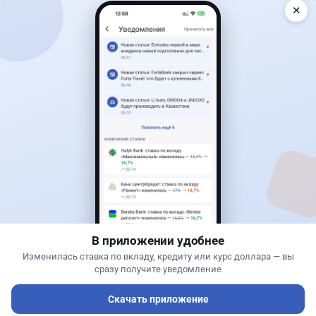
✕
Читать дальше →
30
76
0
25
Новости
Жанна Амирова
·
6 августа 2026 г., 15:29
БЦК заблокировал перевод - казахстанцы
остались без тура
В приложении удобнее
Изменилась ставка по вкладу, кредиту или курс доллара — вы
сразу получите уведомление
Скачать приложение