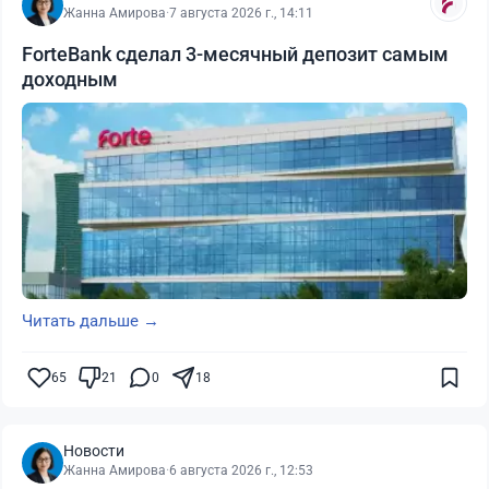
Жанна Амирова
·
7 августа 2026 г., 14:11
ForteBank сделал 3-месячный депозит самым
доходным
Читать дальше →
65
21
0
18
Новости
Жанна Амирова
·
6 августа 2026 г., 12:53