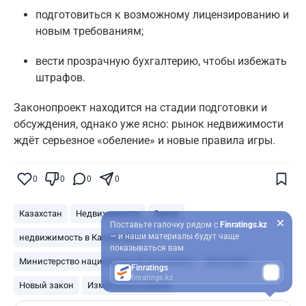
подготовиться к возможному лицензированию и
новым требованиям;
вести прозрачную бухгалтерию, чтобы избежать
штрафов.
Законопроект находится на стадии подготовки и
обсуждения, однако уже ясно: рынок недвижимости
ждёт серьезное «обеление» и новые правила игры.
0
0
0
0
Казахстан
Недвижимость
Закон
Поставьте галочку рядом с
Finratings.kz
— и наши материалы будут чаще
недвижимость в Казахстане
показываться вам
Министерство национальной экономики
риелторы
Finratings
finratings.kz
Новый закон
Изменения в закон