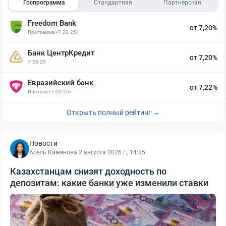
Госпрограмма
Стандартная
Партнёрская
Freedom Bank
от 7,20%
Программа «7-20-25»
Банк ЦентрКредит
от 7,20%
7-20-25
Евразийский банк
от 7,22%
Ипотека «7-20-25»
Открыть полный рейтинг →
Новости
Асель Каженова
·
2 августа 2026 г., 14:35
Казахстанцам снизят доходность по
депозитам: какие банки уже изменили ставки