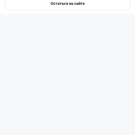
Остаться на сайте
Главная
Депозиты
Ипотеки
Авто
Войти
Меню
Читать дальше →
1
0
0
1
Банки
Жанна Амирова
·
4 августа 2026 г., 16:52
Предпринимателей в Казахстане "достали"
обзвоны банков: как от них отказаться