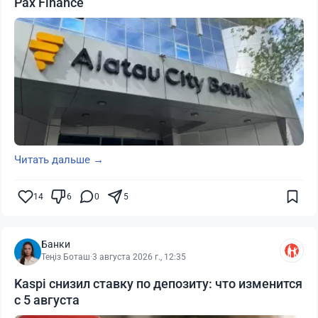
Pax Finance
Читать дальше →
14
6
0
5
Банки
Теңіз Боташ
·
3 августа 2026 г., 12:35
Kaspi снизил ставку по депозиту: что изменится
с 5 августа