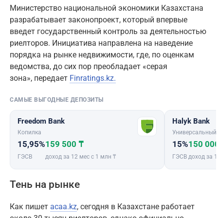
Министерство национальной экономики Казахстана
разрабатывает законопроект, который впервые
введет государственный контроль за деятельностью
риелторов. Инициатива направлена на наведение
порядка на рынке недвижимости, где, по оценкам
ведомства, до сих пор преобладает «серая
зона», передает
Finratings.kz.
САМЫЕ ВЫГОДНЫЕ ДЕПОЗИТЫ
Freedom Bank
Halyk Bank
Копилка
Универсальный
15,95%
159 500 ₸
15%
150 00
ГЭСВ
доход за 12 мес с 1 млн ₸
ГЭСВ
доход за 1
Тень на рынке
Как пишет
acaa.kz
, сегодня в Казахстане работает