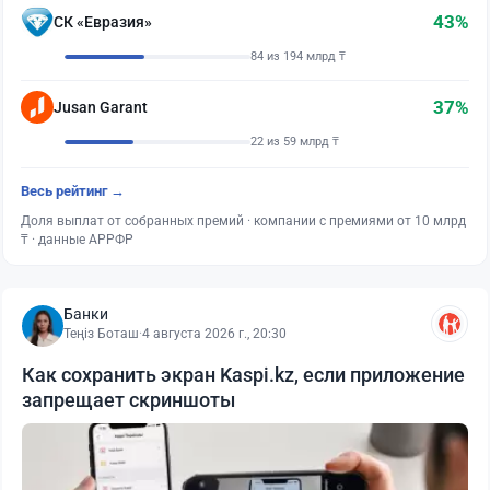
43%
СК «Евразия»
84 из 194 млрд ₸
37%
Jusan Garant
22 из 59 млрд ₸
Весь рейтинг →
Доля выплат от собранных премий · компании с премиями от 10 млрд
₸ · данные АРРФР
Банки
Теңіз Боташ
·
4 августа 2026 г., 20:30
Как сохранить экран Kaspi.kz, если приложение
запрещает скриншоты