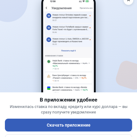
Читать дальше →
19
9
0
12
Новости
Асель Каженова
·
3 августа 2026 г., 22:30
Почему Китай вкладывает миллиарды в недра
Казахстана и что получит страна
В приложении удобнее
Изменилась ставка по вкладу, кредиту или курс доллара — вы
сразу получите уведомление
Скачать приложение