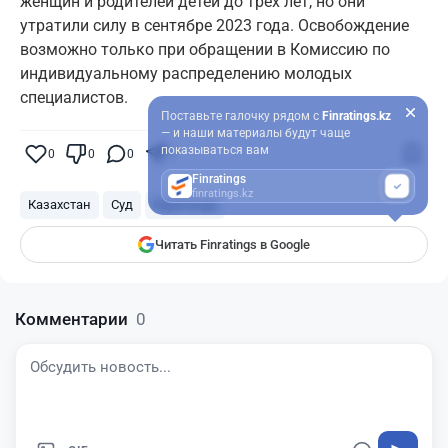
женщин и родителей детей до трёх лет, но они
утратили силу в сентябре 2023 года. Освобождение
возможно только при обращении в Комиссию по
индивидуальному распределению молодых
специалистов.
Поставьте галочку рядом с
Finratings.kz
— и наши материалы будут чаще
показываться вам
0
0
0
0
Finratings
finratings.kz
Казахстан
Суд
Караганда
Читать Finratings в Google
Комментарии
0