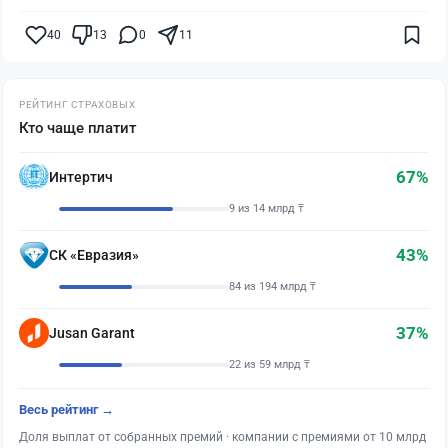
40
13
0
11
РЕЙТИНГ СТРАХОВЫХ
Кто чаще платит
67%
Интертич
9 из 14 млрд ₸
43%
СК «Евразия»
84 из 194 млрд ₸
37%
Jusan Garant
22 из 59 млрд ₸
Весь рейтинг →
Доля выплат от собранных премий · компании с премиями от 10 млрд