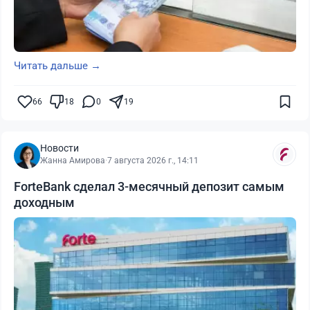
Читать дальше →
66
18
0
19
Новости
Жанна Амирова
·
7 августа 2026 г., 14:11
ForteBank сделал 3-месячный депозит самым
доходным