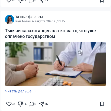
46
22
0
25
Личные финансы
Теңіз Боташ
·
6 августа 2026 г., 13:15
Тысячи казахстанцев платят за то, что уже
оплачено государством
Читать дальше →
28
14
0
16