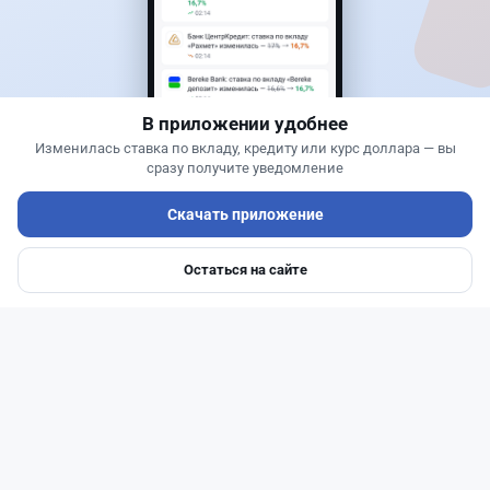
Новости
Жанна Амирова
·
6 августа 2026 г., 15:29
БЦК заблокировал перевод - казахстанцы
остались без тура
В приложении удобнее
Изменилась ставка по вкладу, кредиту или курс доллара — вы
сразу получите уведомление
Скачать приложение
Остаться на сайте
Главная
Депозиты
Ипотеки
Авто
Войти
Меню
Читать дальше →
31
77
0
29
Новости
Жанна Амирова
·
6 августа 2026 г., 16:11