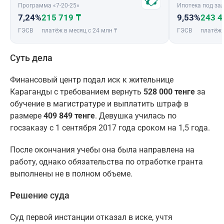
Программа «7-20-25»
Ипотека под зал
7,24%
215 719 ₸
9,53%
243 4
ГЭСВ
платёж в месяц с 24 млн ₸
ГЭСВ
платёж 
Суть дела
Финансовый центр подал иск к жительнице
Караганды с требованием вернуть
528 000 тенге
за
обучение в магистратуре и выплатить штраф в
размере
409 849 тенге
. Девушка училась по
госзаказу с 1 сентября 2017 года сроком на 1,5 года.
После окончания учебы она была направлена на
работу, однако обязательства по отработке гранта
выполнены не в полном объеме.
Решение суда
Суд первой инстанции отказал в иске, учтя