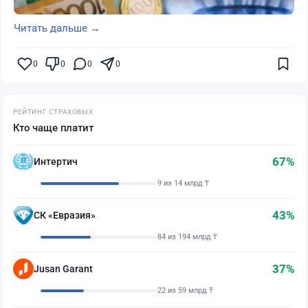
Читать дальше →
0
0
0
0
РЕЙТИНГ СТРАХОВЫХ
Кто чаще платит
67%
Интертич
9 из 14 млрд ₸
43%
СК «Евразия»
84 из 194 млрд ₸
37%
Jusan Garant
22 из 59 млрд ₸