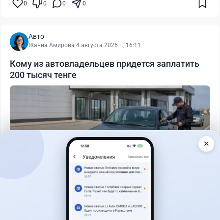
0
0
0
0
Авто
Жанна Амирова
·
4 августа 2026 г., 16:11
Кому из автовладельцев придется заплатить
200 тысяч тенге
✕
Читать дальше →
40
13
0
11