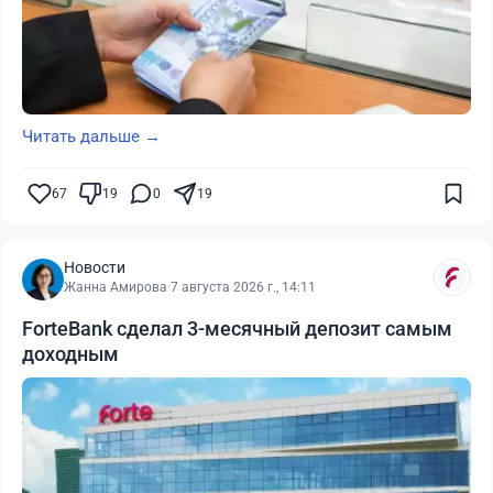
Читать дальше →
67
19
0
19
Новости
Жанна Амирова
·
7 августа 2026 г., 14:11
ForteBank сделал 3-месячный депозит самым
доходным