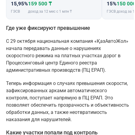
15,95%
159 500 ₸
15%
150 00
ГЭСВ
доход за 12 мес с 1 млн ₸
ГЭСВ
доход за 1
Где уже фиксируют превышение
С 29 октября национальная компания «ҚазАвтоЖол»
начала передавать данные о нарушениях
скоростного режима на платных участках дорог в
Процессинговый центр Единого реестра
административных производств (ПЦ ЕРАП).
Теперь информация о случаях превышения скорости,
зафиксированных арками автоматического
контроля, поступает напрямую в ПЦ ЕРАП. Это
позволяет обеспечить прозрачность и объективность
обработки данных, а также неотвратимость
наказания для нарушителей.
Какие участки попали под контроль