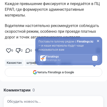
Каждое превышение фиксируется и передаётся в ПЦ
ЕРАП, где формируются административные
материалы.
Водителям настоятельно рекомендуется соблюдать
скоростной режим, особенно при проезде платных
дорог и точек автоматического контроля.
Поставьте галочку рядом с
Finratings.kz
— и наши материалы будут чаще
показываться вам
0
2
0
0
Finratings
finratings.kz
Казахстан
штрафы
машины
дороги
Читать Finratings в Google
Комментарии
0