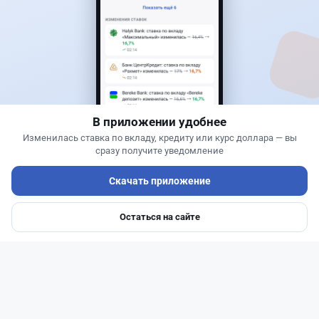
Новости
Жанна Амирова
·
7 августа 2026 г., 16:11
Home Credit Bank урезал ставки по депозитам
В приложении удобнее
Изменилась ставка по вкладу, кредиту или курс доллара — вы
сразу получите уведомление
Скачать приложение
Остаться на сайте
Главная
Депозиты
Ипотеки
Авто
Войти
Меню
Читать дальше →
14
51
0
23
Новости