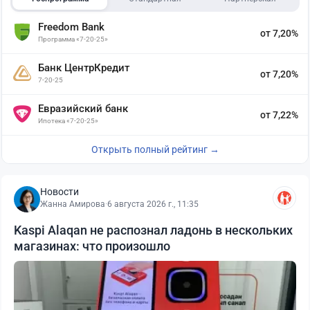
Freedom Bank
от 7,20%
Программа «7-20-25»
Банк ЦентрКредит
от 7,20%
7-20-25
Евразийский банк
от 7,22%
Ипотека «7-20-25»
Открыть полный рейтинг →
Новости
Жанна Амирова
·
6 августа 2026 г., 11:35
Kaspi Alaqan не распознал ладонь в нескольких
магазинах: что произошло