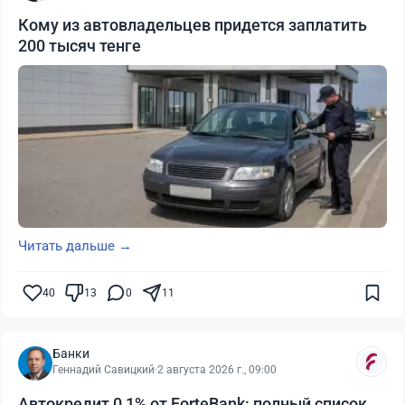
Кому из автовладельцев придется заплатить
200 тысяч тенге
Читать дальше →
40
13
0
11
Банки
Геннадий Савицкий
·
2 августа 2026 г., 09:00
Автокредит 0,1% от ForteBank: полный список