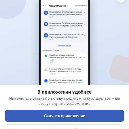
Читать дальше →
93
30
0
28
Банки
Теңіз Боташ
·
4 августа 2026 г., 20:30
Как сохранить экран Kaspi.kz, если приложение
запрещает скриншоты
В приложении удобнее
Изменилась ставка по вкладу, кредиту или курс доллара — вы
сразу получите уведомление
Скачать приложение