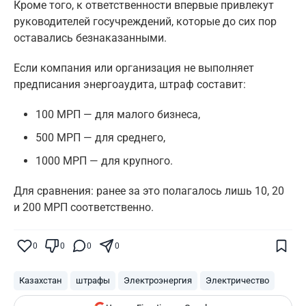
Кроме того, к ответственности впервые привлекут
руководителей госучреждений, которые до сих пор
оставались безнаказанными.
Если компания или организация не выполняет
предписания энергоаудита, штраф составит:
100 МРП — для малого бизнеса,
500 МРП — для среднего,
1000 МРП — для крупного.
Для сравнения: ранее за это полагалось лишь 10, 20
и 200 МРП соответственно.
Поставьте галочку рядом с
Finratings.kz
— и наши материалы будут чаще
показываться вам
0
0
0
0
Finratings
finratings.kz
Казахстан
штрафы
Электроэнергия
Электричество