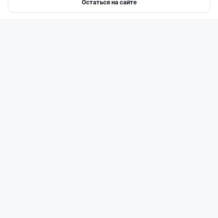
Остаться на сайте
Главная
Депозиты
Ипотеки
Авто
Войти
Меню
Читать дальше →
50
13
0
21
Новости
Жанна Амирова
·
4 августа 2026 г., 10:17
Въезд в Казахстан изменят: иностранцам
понадобится разрешение