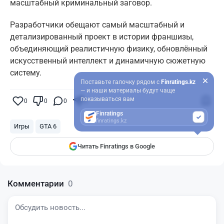
масштабный криминальный заговор.
Разработчики обещают самый масштабный и
детализированный проект в истории франшизы,
объединяющий реалистичную физику, обновлённый
искусственный интеллект и динамичную сюжетную
систему.
Поставьте галочку рядом с
Finratings.kz
— и наши материалы будут чаще
показываться вам
0
0
0
0
Finratings
finratings.kz
Игры
GTA 6
Читать Finratings в Google
Комментарии
0