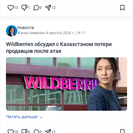
13
1
0
12
Новости
Жанна Амирова
·
4 августа 2026 г., 14:11
Wildberries обсудил с Казахстаном потери
продавцов после атак
Читать дальше →
19
9
0
12