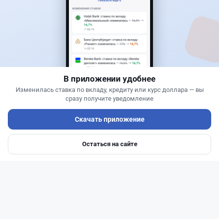
Новости
Жанна Амирова
·
4 августа 2026 г., 11:35
Казахстанцы поверили, что получат до 2 млн
тенге за оформление автокредита
В приложении удобнее
Изменилась ставка по вкладу, кредиту или курс доллара — вы
сразу получите уведомление
Скачать приложение
Остаться на сайте
Главная
Депозиты
Ипотеки
Авто
Войти
Меню
Читать дальше →
0
0
0
0