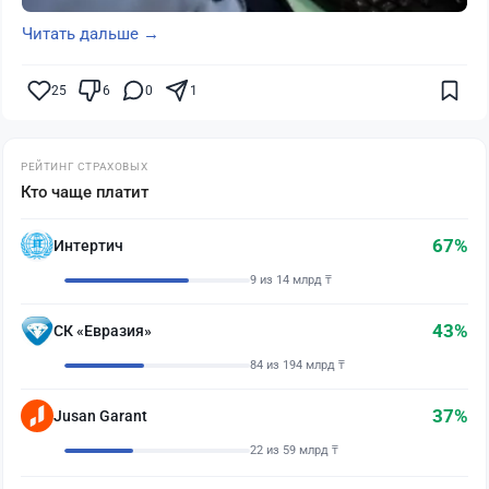
Читать дальше →
25
6
0
1
РЕЙТИНГ СТРАХОВЫХ
Кто чаще платит
67%
Интертич
9 из 14 млрд ₸
43%
СК «Евразия»
84 из 194 млрд ₸
37%
Jusan Garant
22 из 59 млрд ₸