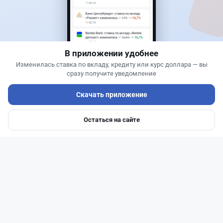
Сервисы ВТБ не будут работать почти пять
часов
В приложении удобнее
Изменилась ставка по вкладу, кредиту или курс доллара — вы
сразу получите уведомление
Скачать приложение
Остаться на сайте
Главная
Депозиты
Ипотеки
Авто
Войти
Меню
Читать дальше →
0
0
0
0
Новости
Жанна Амирова
·
7 августа 2026 г., 16:52