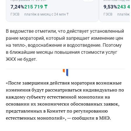
7,24%
215 719 ₸
9,53%
243 4
ГЭСВ
платёж в месяц с 24 млн ₸
ГЭСВ
платёж 
В ведомстве отметили, что действует установленный
ранее мораторий, который запрещает изменение цен
на тепло-, водоснабжение и водоотведение. Поэтому
в ближайшие месяцы повышения стоимости услуг
ЖКХ не будет.
«После завершения действия моратория возможные
изменения будут рассматриваться индивидуально по
каждому субъекту естественной монополии на
основании их экономически обоснованных заявок,
представленных в Комитет по регулированию
естественных монополий», — сообщили в МНЭ.