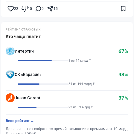
22
15
0
15
РЕЙТИНГ СТРАХОВЫХ
Кто чаще платит
67%
Интертич
9 из 14 млрд ₸
43%
СК «Евразия»
84 из 194 млрд ₸
37%
Jusan Garant
22 из 59 млрд ₸
Весь рейтинг →
Доля выплат от собранных премий · компании с премиями от 10 млрд