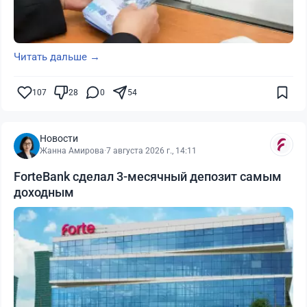
Читать дальше →
107
28
0
54
Новости
Жанна Амирова
·
7 августа 2026 г., 14:11
ForteBank сделал 3-месячный депозит самым
доходным