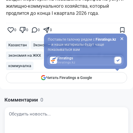
жилищно-коммунального хозяйства, который
продлится до конца I квартала 2026 года.
0
0
0
0
Поставьте галочку рядом с
Finratings.kz
— и наши материалы будут чаще
Казахстан
Экономия
коммунальные услуги
показываться вам
экономия на ЖКХ
Министерство национальной экономики
Finratings
finratings.kz
коммуналка
Читать Finratings в Google
Комментарии
0