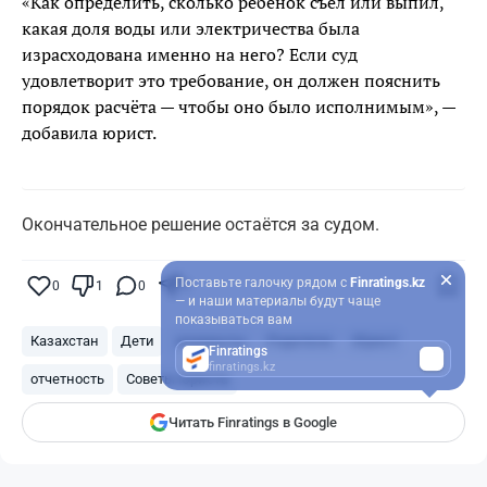
«Как определить, сколько ребёнок съел или выпил,
какая доля воды или электричества была
израсходована именно на него? Если суд
удовлетворит это требование, он должен пояснить
порядок расчёта — чтобы оно было исполнимым», —
добавила юрист.
Окончательное решение остаётся за судом.
Поставьте галочку рядом с
Finratings.kz
0
1
0
0
— и наши материалы будут чаще
показываться вам
Казахстан
Дети
алименты
Родители
Юрист
Finratings
finratings.kz
отчетность
Советы юриста
Читать Finratings в Google