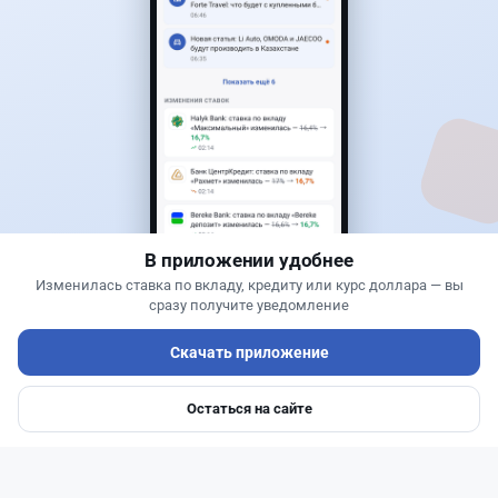
25
6
0
1
Новости
Асель Каженова
·
3 августа 2026 г., 22:30
Почему Китай вкладывает миллиарды в недра
Казахстана и что получит страна
В приложении удобнее
Изменилась ставка по вкладу, кредиту или курс доллара — вы
сразу получите уведомление
Скачать приложение
Остаться на сайте
Главная
Депозиты
Ипотеки
Авто
Войти
Меню
Читать дальше →