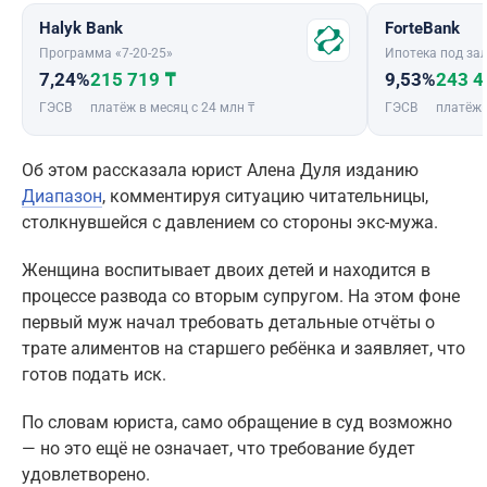
Halyk Bank
ForteBank
Программа «7-20-25»
Ипотека под зал
7,24%
215 719 ₸
9,53%
243 4
ГЭСВ
платёж в месяц с 24 млн ₸
ГЭСВ
платёж 
Об этом рассказала юрист Алена Дуля изданию
Диапазон
, комментируя ситуацию читательницы,
столкнувшейся с давлением со стороны экс-мужа.
Женщина воспитывает двоих детей и находится в
процессе развода со вторым супругом. На этом фоне
первый муж начал требовать детальные отчёты о
трате алиментов на старшего ребёнка и заявляет, что
готов подать иск.
По словам юриста, само обращение в суд возможно
— но это ещё не означает, что требование будет
удовлетворено.