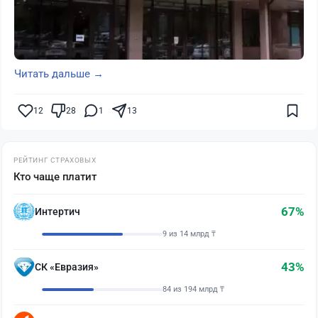
Читать дальше →
12
28
1
13
РЕЙТИНГ СТРАХОВЫХ
Кто чаще платит
67%
Интертич
9 из 14 млрд ₸
43%
СК «Евразия»
84 из 194 млрд ₸