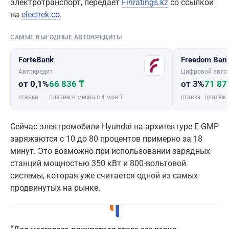
электротранспорт, передает
Finratings.kz
со ссылкой
на
electrek.co
.
САМЫЕ ВЫГОДНЫЕ АВТОКРЕДИТЫ
ForteBank
Freedom Ban
Автокредит
Цифровой авто
от 0,1%
66 836 ₸
от 3%
71 87
ставка
платёж в месяц с 4 млн ₸
ставка
платёж 
Сейчас электромобили Hyundai на архитектуре E-GMP
заряжаются с 10 до 80 процентов примерно за 18
минут. Это возможно при использовании зарядных
станций мощностью 350 кВт и 800-вольтовой
системы, которая уже считается одной из самых
продвинутых на рынке.
“Для массового покупателя этого все равно