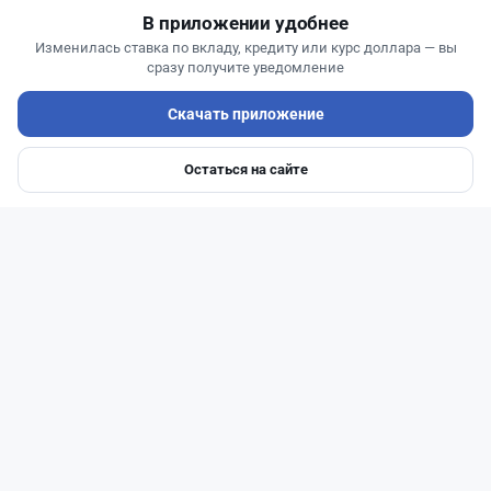
В приложении удобнее
Изменилась ставка по вкладу, кредиту или курс доллара — вы
сразу получите уведомление
Скачать приложение
Читать дальше →
Остаться на сайте
Главная
Депозиты
Ипотеки
Авто
Войти
Меню
0
0
0
0
Новости
Жанна Амирова
·
7 августа 2026 г., 16:52
Той в минус: почему свадьба в Казахстане
больше не окупается