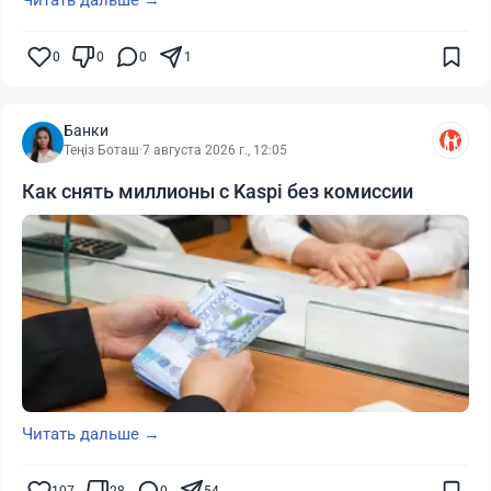
0
0
0
1
Банки
Теңіз Боташ
·
7 августа 2026 г., 12:05
Как снять миллионы с Kaspi без комиссии
Читать дальше →
107
28
0
54