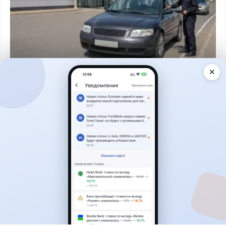
✕
Читать дальше →
40
13
0
11
Новости
Жанна Амирова
·
7 августа 2026 г., 14:32
Сервисы ВТБ не будут работать почти пять
часов