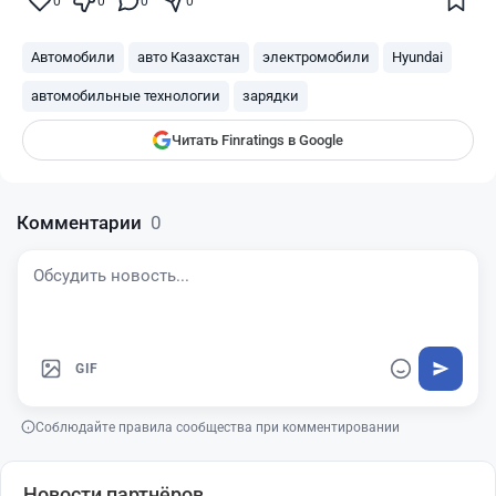
0
0
0
0
— и наши материалы будут чаще
показываться вам
Автомобили
авто Казахстан
электромобили
Hyundai
Finratings
finratings.kz
автомобильные технологии
зарядки
Читать Finratings в Google
Комментарии
0
GIF
Соблюдайте правила сообщества при комментировании