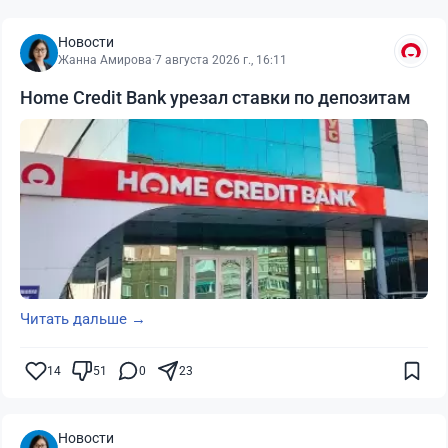
Новости
Жанна Амирова
·
7 августа 2026 г., 16:11
Home Credit Bank урезал ставки по депозитам
Читать дальше →
14
51
0
23
Новости