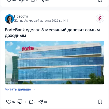
Новости
Жанна Амирова
·
7 августа 2026 г., 14:11
ForteBank сделал 3-месячный депозит самым
доходным
Читать дальше →
65
21
0
18