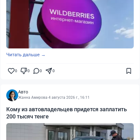
Читать дальше →
0
0
0
0
Авто
Жанна Амирова
·
4 августа 2026 г., 16:11
Кому из автовладельцев придется заплатить
200 тысяч тенге