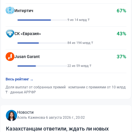
67%
Интертич
9 из 14 млрд ₸
43%
СК «Евразия»
84 из 194 млрд ₸
37%
Jusan Garant
22 из 59 млрд ₸
Весь рейтинг →
Доля выплат от собранных премий · компании с премиями от 10 млрд
₸ · данные АРРФР
Новости
Асель Каженова
·
6 августа 2026 г., 20:02
Казахстанцам ответили, ждать ли новых