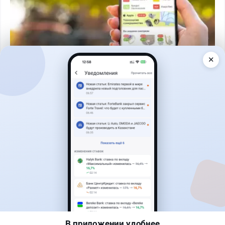
✕
Читать дальше →
30
9
0
12
Банки
Геннадий Савицкий
·
1 августа 2026 г., 15:11
311 тыс. тенге в месяц с депозита: сколько
нужно накопить в Kaspi и других банках
В приложении удобнее