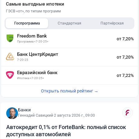
Самые выгодные ипотеки
ГЭСВ «от», по типам программ
Госпрограмма
Стандартная
Партнёрская
Freedom Bank
от 7,20%
Программа «7-20-25»
Банк ЦентрКредит
от 7,20%
7-20-25
Евразийский банк
от 7,22%
Ипотека «7-20-25»
Открыть полный рейтинг →
Банки
Геннадий Савицкий
·
2 августа 2026 г., 09:00
Автокредит 0,1% от ForteBank: полный список
доступных автомобилей