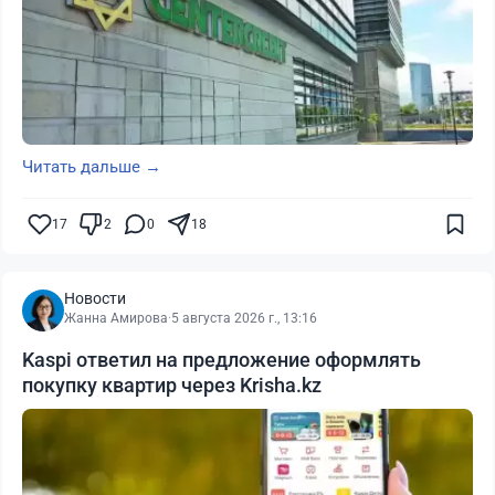
Читать дальше →
17
2
0
18
Новости
Жанна Амирова
·
5 августа 2026 г., 13:16
Kaspi ответил на предложение оформлять
покупку квартир через Krisha.kz