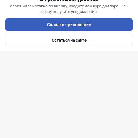
Изменилась ставка по вкладу, кредиту или курс доллара — вы
сразу получите уведомление
Скачать приложение
Читать дальше →
Остаться на сайте
Главная
Депозиты
Ипотеки
Авто
Войти
Меню
110
37
1
42
Новости
Асель Каженова
·
3 августа 2026 г., 23:59
Казахстанцам напомнили, кто может получить
государственные выплаты в 2026 год