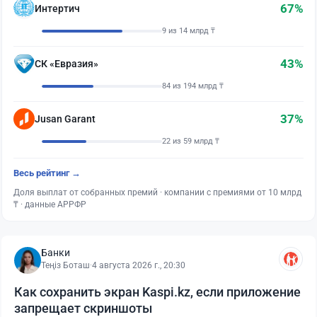
67%
Интертич
9 из 14 млрд ₸
43%
СК «Евразия»
84 из 194 млрд ₸
37%
Jusan Garant
22 из 59 млрд ₸
Весь рейтинг →
Доля выплат от собранных премий · компании с премиями от 10 млрд
₸ · данные АРРФР
Банки
Теңіз Боташ
·
4 августа 2026 г., 20:30
Как сохранить экран Kaspi.kz, если приложение
запрещает скриншоты