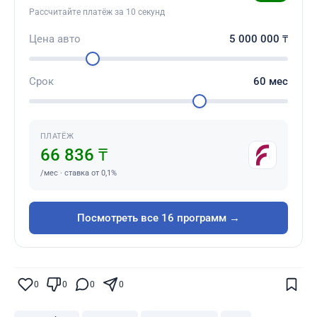
Рассчитайте платёж за 10 секунд
Цена авто
5 000 000
₸
Срок
60
мес
ПЛАТЁЖ
66 836 ₸
/мес · ставка от 0,1%
Посмотреть все 16 программ →
Поставьте галочку рядом с
Finratings.kz
0
0
0
0
— и наши материалы будут чаще
показываться вам