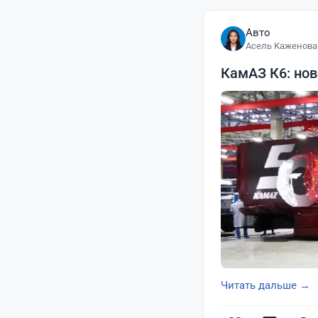
Авто
Асель Каженова
КамАЗ К6: нов
Читать дальше →