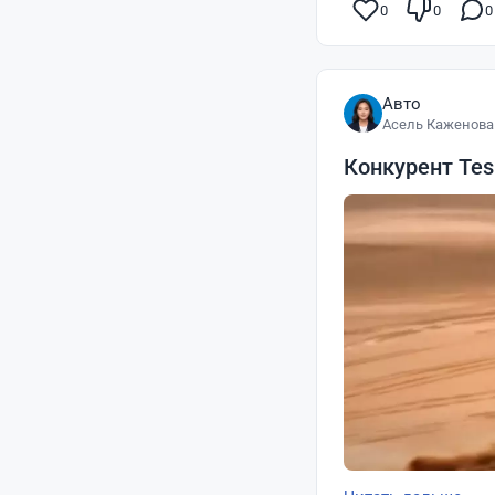
0
0
0
Авто
Асель Каженова
Конкурент Tes