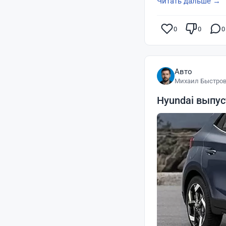
Читать дальше →
0
0
0
Авто
Михаил Быстро
Hyundai выпус