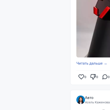
Читать дальше →
0
0
0
Авто
Асель Каженова