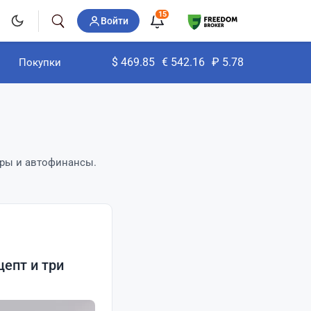
15
Войти
$
469.85
€
542.16
₽
5.78
Покупки
ары и автофинансы.
епт и три