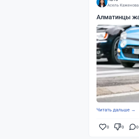
Асель Каженова
Алматинцы жа
Читать дальше →
0
0
0