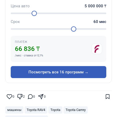
Цена авто
5 000 000
₸
Срок
60
мес
ПЛАТЁЖ
66 836 ₸
/мес · ставка от 0,1%
Посмотреть все 16 программ →
Поставьте галочку рядом с
Finratings.kz
0
2
0
0
— и наши материалы будут чаще
показываться вам
машины
Toyota RAV4
Toyota
Toyota Camry
Finratings
finratings.kz