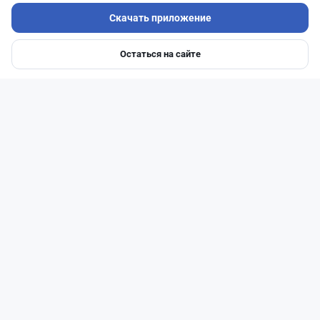
Скачать приложение
Читать дальше →
Остаться на сайте
Главная
Депозиты
Ипотеки
Авто
Войти
Меню
51
13
0
21
Новости
Жанна Амирова
·
5 августа 2026 г., 11:54
БЦК меняет плату за счета: новые тарифы
заработают 20 августа