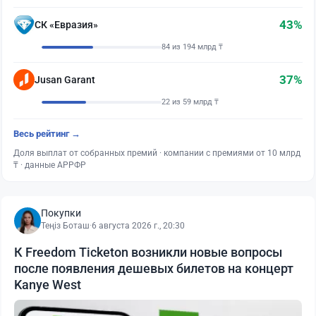
43%
СК «Евразия»
84 из 194 млрд ₸
37%
Jusan Garant
22 из 59 млрд ₸
Весь рейтинг →
Доля выплат от собранных премий · компании с премиями от 10 млрд
₸ · данные АРРФР
Покупки
Теңіз Боташ
·
6 августа 2026 г., 20:30
К Freedom Ticketon возникли новые вопросы
после появления дешевых билетов на концерт
Kanye West