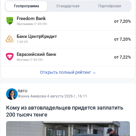
Госпрограмма
Стандартная
Партнёрская
Freedom Bank
от 7,20%
Программа «7-20-25»
Банк ЦентрКредит
от 7,20%
7-20-25
Евразийский банк
от 7,22%
Ипотека «7-20-25»
Открыть полный рейтинг →
Авто
Жанна Амирова
·
4 августа 2026 г., 16:11
Кому из автовладельцев придется заплатить
200 тысяч тенге