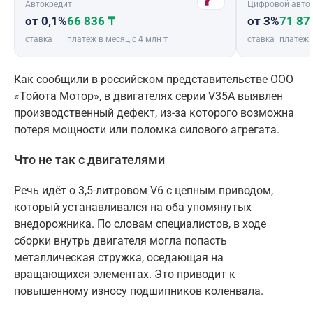
Автокредит
Цифровой авто
от 0,1%
66 836 ₸
от 3%
71 87
ставка
платёж в месяц с 4 млн ₸
ставка
платёж 
Как сообщили в российском представительстве ООО
«Тойота Мотор», в двигателях серии V35A выявлен
производственный дефект, из-за которого возможна
потеря мощности или поломка силового агрегата.
Что не так с двигателями
Речь идёт о 3,5-литровом V6 с цепным приводом,
который устанавливался на оба упомянутых
внедорожника. По словам специалистов, в ходе
сборки внутрь двигателя могла попасть
металлическая стружка, оседающая на
вращающихся элементах. Это приводит к
повышенному износу подшипников коленвала.