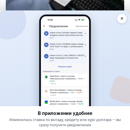
✕
Читать дальше →
27
6
0
1
Банки
Теңіз Боташ
·
4 августа 2026 г., 20:30
Как сохранить экран Kaspi.kz, если приложение
запрещает скриншоты
В приложении удобнее
Изменилась ставка по вкладу, кредиту или курс доллара — вы
сразу получите уведомление