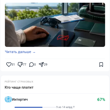
Читать дальше →
31
77
0
29
РЕЙТИНГ СТРАХОВЫХ
Кто чаще платит
67%
Интертич
9 из 14 млрд ₸