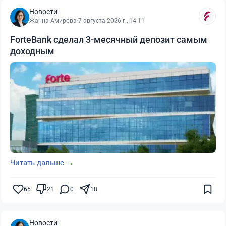
Новости
Жанна Амирова
·
7 августа 2026 г., 14:11
ForteBank сделал 3-месячный депозит самым
доходным
Читать дальше →
65
21
0
18
Новости