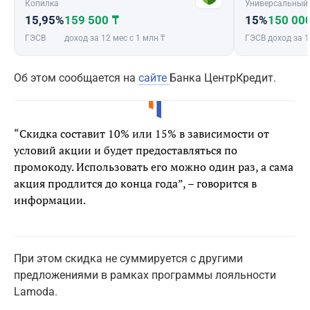
Копилка
Универсальный
15,95%
159 500 ₸
15%
150 00
ГЭСВ
доход за 12 мес с 1 млн ₸
ГЭСВ
доход за 1
Об этом сообщается на
сайте
Банка ЦентрКредит.
“Скидка составит 10% или 15% в зависимости от
условий акции и будет предоставляться по
промокоду. Использовать его можно один раз, а сама
акция продлится до конца года”, – говорится в
информации.
При этом скидка не суммируется с другими
предложениями в рамках программы лояльности
Lamoda.