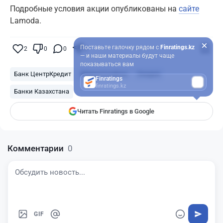
Подробные условия акции опубликованы на
сайте
Lamoda.
Поставьте галочку рядом с
Finratings.kz
2
0
0
0
— и наши материалы будут чаще
показываться вам
Банк ЦентрКредит
Маркетплейсы
Скидки
Finratings
finratings.kz
Банки Казахстана
Читать Finratings в Google
Комментарии
0
GIF