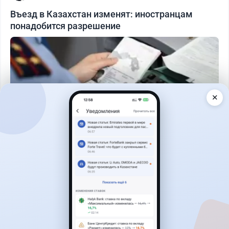
Въезд в Казахстан изменят: иностранцам
понадобится разрешение
✕
Читать дальше →
27
6
0
1
Банки
Теңіз Боташ
·
5 августа 2026 г., 13:10
Alatau City Bank разыгрывает 33 млн тенге: