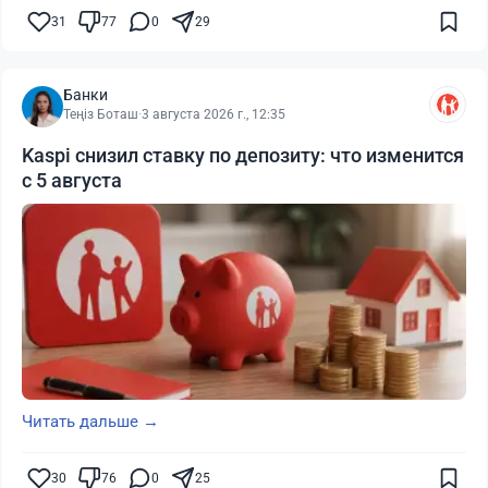
31
77
0
29
Банки
Теңіз Боташ
·
3 августа 2026 г., 12:35
Kaspi снизил ставку по депозиту: что изменится
с 5 августа
Читать дальше →
30
76
0
25