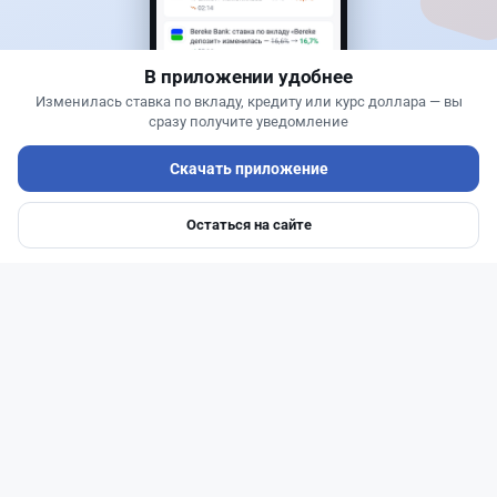
какие условия скрываются в правилах акции
В приложении удобнее
Изменилась ставка по вкладу, кредиту или курс доллара — вы
сразу получите уведомление
Скачать приложение
Остаться на сайте
Главная
Депозиты
Ипотеки
Авто
Войти
Меню
Читать дальше →
94
30
0
28
Новости
Жанна Амирова
·
5 августа 2026 г., 11:54
БЦК меняет плату за счета: новые тарифы
заработают 20 августа