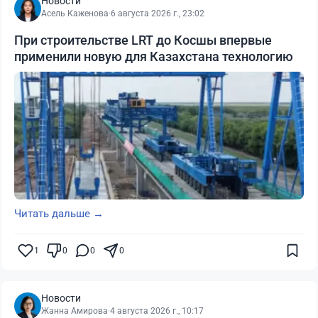
Новости
Асель Каженова
·
6 августа 2026 г., 23:02
При строительстве LRT до Косшы впервые
применили новую для Казахстана технологию
Читать дальше →
1
0
0
0
Новости
Жанна Амирова
·
4 августа 2026 г., 10:17