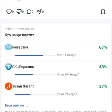
0
0
0
0
РЕЙТИНГ СТРАХОВЫХ
Кто чаще платит
67%
Интертич
9 из 14 млрд ₸
43%
СК «Евразия»
84 из 194 млрд ₸
37%
Jusan Garant
22 из 59 млрд ₸
Весь рейтинг →