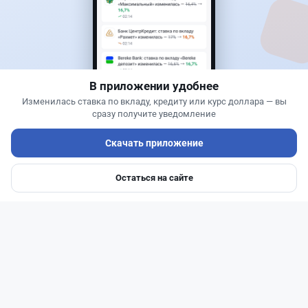
Жанна Амирова
·
7 августа 2026 г., 16:11
Home Credit Bank урезал ставки по депозитам
В приложении удобнее
Изменилась ставка по вкладу, кредиту или курс доллара — вы
сразу получите уведомление
Скачать приложение
Остаться на сайте
Главная
Депозиты
Ипотеки
Авто
Войти
Меню
Читать дальше →
14
51
0
23
Новости
Жанна Амирова
·
7 августа 2026 г., 14:32