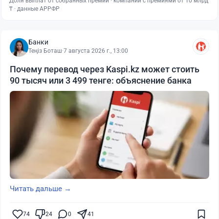
Доля выплат от собранных премий · компании с премиями от 10 млрд
₸ · данные АРРФР
Банки
Теңіз Боташ
·
7 августа 2026 г., 13:00
Почему перевод через Kaspi.kz может стоить
90 тысяч или 3 499 тенге: объяснение банка
Читать дальше →
74
24
0
41