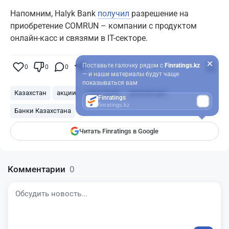
Напомним, Halyk Bank
получил
разрешение на
приобретение COMRUN – компании с продуктом
онлайн-касс и связями в IT-секторе.
Поставьте галочку рядом с
Finratings.kz
0
0
0
0
— и наши материалы будут чаще
показываться вам
Казахстан
акции
Halyk Bank
дивиденды
Finratings
finratings.kz
Банки Казахстана
Читать Finratings в Google
Комментарии
0