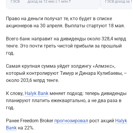
ГЭСВ
доход за 12 мес с 1 млн ₸
ГЭСВ
доход за 1
Право на деньги получат те, кто будет в списке
акционеров на 30 апреля. Выплаты стартуют 18 мая.
Всего банк направит на дивиденды около 328,4 млрд
тенге. Это почти треть чистой прибыли за прошлый
год.
Самая крупная сумма уйдет холдингу «Алмэкс»,
который контролируют Тимур и Динара Кулибаевы, –
около 203,6 млрд тенге.
К слову,
Halyk Bank
меняет подход: теперь дивиденды
планируют платить ежеквартально, а не два раза в
год.
Ранее Freedom Broker
прогнозировал
рост акций
Halyk
Bank
на 22%.