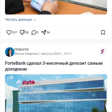
Читать дальше →
107
28
0
54
Новости
Жанна Амирова
·
7 августа 2026 г., 14:11
ForteBank сделал 3-месячный депозит самым
доходным