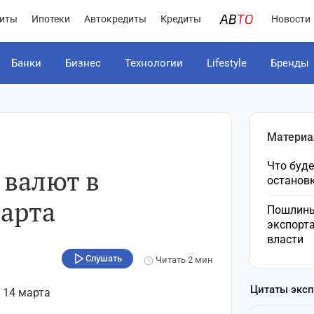
иты
Ипотеки
Автокредиты
Кредиты
Новости
Банки
Бизнес
Технологии
Lifestyle
Бренды
Материа
Что буде
 валют в
остановк
марта
Пошлины
экспорта
власти
Слушать
Читать
2 мин
Цитаты экс