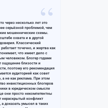
“
что через несколько лет это
лее серьёзной проблемой, чем
ские мошеннические схемы.
сштабе охвата и в другой
доверия. Классический
работает точечно, и жертва как
онимает, что имеет дело с
ым человеком. Блогер годами
т ощущение близости и
сти, поэтому его рекомендация
ается аудиторией как совет
, а не как реклама. При этом
тво инвестиционных блогеров
ники в юридическом смысле
ще они просто некомпетентны
т нераскрытый конфликт
, а доказать умысел в таких