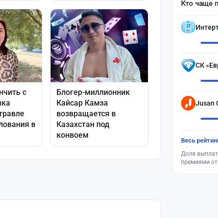
Кто чаще 
Интер
СК «Ев
Jusan 
Весь рейтин
Доля выплат
премиями от