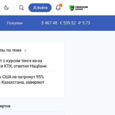
1
Войти
$
467.48
€
539.52
₽
5.73
Покупки
лы по теме
т с курсом тенге из-за
и КТК, ответил Нацбанк
 США не затронут 95%
 Казахстана, заверяют
пертов