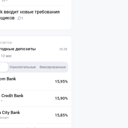
nk вводит новые требования
мщиков
1
ПОЗИТОВ
годные депозиты
05.08
 12 мес
Накопительные
Фиксированные
dom Bank
15,95%
а
Credit Bank
15,90%
 +
u City Bank
15,85%
депозит