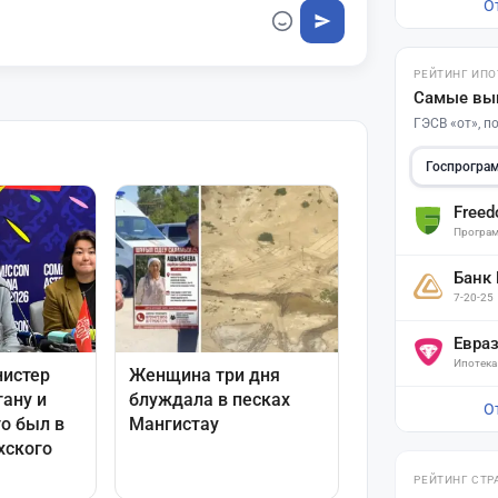
О
РЕЙТИНГ ИПО
Самые вы
ГЭСВ «от», 
Госпрогра
Free
Програм
Банк
7-20-25
Евра
Ипотека
О
РЕЙТИНГ СТР