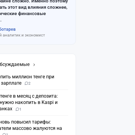
райне сложно. Именно поэтому
ать этот вид влияния сложнее,
сические финансовые
.
ботарев
 аналитик и экономист
обсуждаемые
пить миллион тенге при
 зарплате
2
 тенге в месяц с депозита:
нужно накопить в Kaspi и
банках
1
вновь повысил тарифы:
атели массово жалуются на
н
1