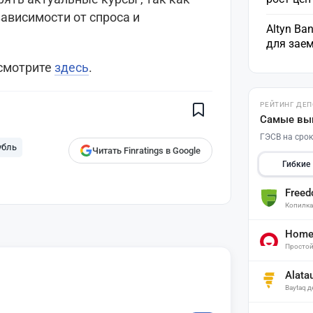
зависимости от спроса и
Altyn Ba
для зае
Поставьте галочку рядом с
 смотрите
здесь
.
Finratings.kz
— и наши материалы
будут чаще показываться вам
Finratings
РЕЙТИНГ ДЕ
finratings.kz
Самые вы
ГЭСВ на срок
убль
Читать Finratings в Google
Гибкие
Free
Копилк
Home 
Простой
Alata
Baytaq 