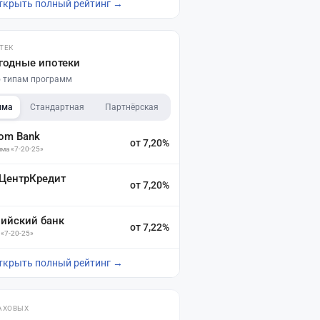
ткрыть полный рейтинг →
ТЕК
годные ипотеки
по типам программ
мма
Стандартная
Партнёрская
dom Bank
от 7,20%
ма «7-20-25»
 ЦентрКредит
от 7,20%
зийский банк
от 7,22%
 «7-20-25»
ткрыть полный рейтинг →
АХОВЫХ