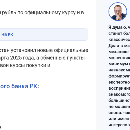
и рубль по официальному курсу и в
Я думаю, 
станет бо
т НБ РК
классиче
Дело в ма
стан установил новые официальные
механике 
рта 2025 года, а обменные пункты
мошенник 
минимум п
вои курсы покупки и
незнаком
формируе
экспертно
ого банка РК
:
восприним
знакомого
большинс
не мошен
слова: ча
или имею
интересов
е