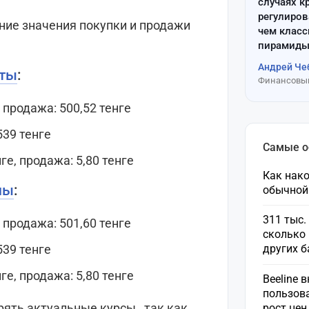
случаях к
регулиров
дние значения покупки и продажи
чем клас
пирамиды
Андрей Че
ты
:
Финансовый
, продажа: 500,52 тенге
539 тенге
Самые 
нге, продажа: 5,80 тенге
Как нако
ны
:
обычной
311 тыс.
, продажа: 501,60 тенге
сколько 
539 тенге
других 
нге, продажа: 5,80 тенге
Beeline 
пользов
ять актуальные курсы , так как
рост це