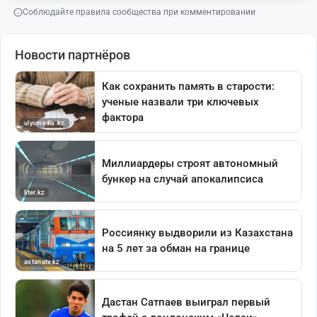
Соблюдайте правила сообщества при комментировании