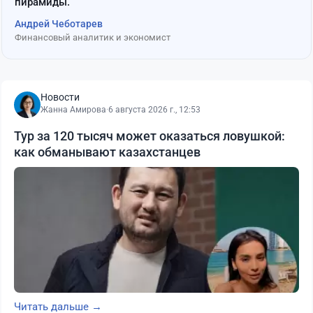
пирамиды.
Андрей Чеботарев
Финансовый аналитик и экономист
Новости
Жанна Амирова
·
6 августа 2026 г., 12:53
Тур за 120 тысяч может оказаться ловушкой:
как обманывают казахстанцев
Читать дальше →