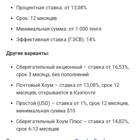
Процентная ставка: от 13,08%
Срок: 12 месяцев
Минимальная сумма: от 1 000 тенге
Эффективная ставка (ГЭСВ): 14%
Другие варианты:
Сберегательный акционный – ставка от 16,53%,
срок 3 месяца, без пополнений
Почтовый Хоум – ставка от 13,08%, срок 12
месяцев, открывается в Казпочте
Простой (USD) – ставка от 1%, срок 12 месяцев,
минимальная сумма $10
Сберегательный Хоум Плюс – ставка от 14,82%,
срок 6-12 месяцев