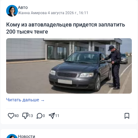
Авто
Жанна Амирова
·
4 августа 2026 г., 16:11
Кому из автовладельцев придется заплатить
200 тысяч тенге
Читать дальше →
40
13
0
11
Новости