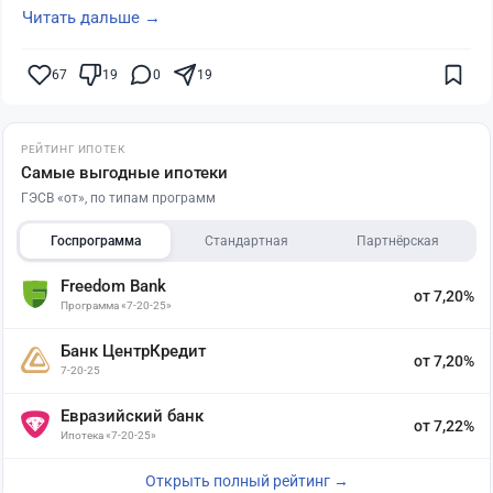
Читать дальше →
67
19
0
19
РЕЙТИНГ ИПОТЕК
Самые выгодные ипотеки
ГЭСВ «от», по типам программ
Госпрограмма
Стандартная
Партнёрская
Freedom Bank
от 7,20%
Программа «7-20-25»
Банк ЦентрКредит
от 7,20%
7-20-25
Евразийский банк
от 7,22%
Ипотека «7-20-25»
Открыть полный рейтинг →