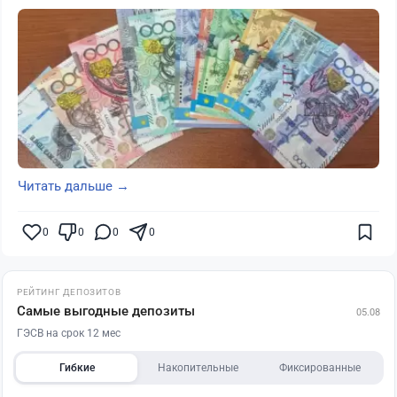
Читать дальше →
0
0
0
0
РЕЙТИНГ ДЕПОЗИТОВ
Самые выгодные депозиты
05.08
ГЭСВ на срок 12 мес
Гибкие
Накопительные
Фиксированные