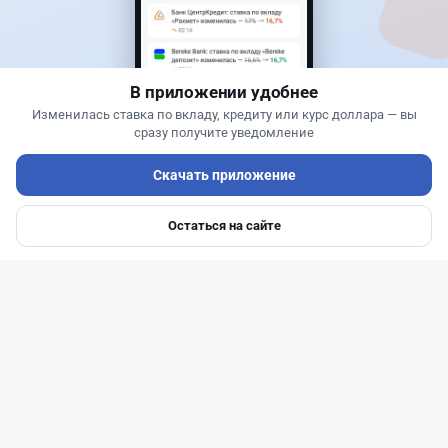
Сервисы ВТБ не будут работать почти пять
часов
В приложении удобнее
Изменилась ставка по вкладу, кредиту или курс доллара — вы
сразу получите уведомление
Скачать приложение
Остаться на сайте
Главная
Депозиты
Ипотеки
Авто
Войти
Меню
Читать дальше →
0
0
0
0
Новости
Жанна Амирова
·
7 августа 2026 г., 16:11
Home Credit Bank урезал ставки по депозитам