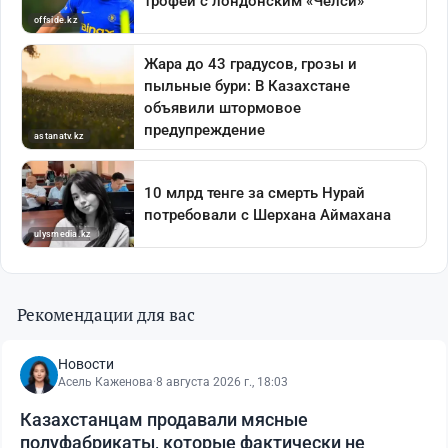
Рекомендации для вас
Новости
Асель Каженова
·
8 августа 2026 г., 18:03
Казахстанцам продавали мясные
полуфабрикаты, которые фактически не