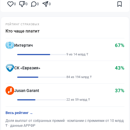
0
0
0
0
РЕЙТИНГ СТРАХОВЫХ
Кто чаще платит
67%
Интертич
9 из 14 млрд ₸
43%
СК «Евразия»
84 из 194 млрд ₸
37%
Jusan Garant
22 из 59 млрд ₸
Весь рейтинг →
Доля выплат от собранных премий · компании с премиями от 10 млрд
₸ · данные АРРФР