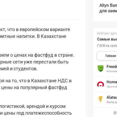
Altyn Ba
для зае
кт, что в европейском варианте
РЕЙТИНГ ДЕ
митные напитки. В Казахстане
Самые вы
ГЭСВ на срок
рили о ценах на фастфуд в стране.
Гибкие
ярные сети уже перестали быть
Free
мей и студентов.
Копилк
я на то, что в Казахстане НДС в
Home 
, цены на популярный фастфуд
Простой
Alata
Baytaq 
 логистикой, арендой и курсом
ли цены под платежеспособность
О