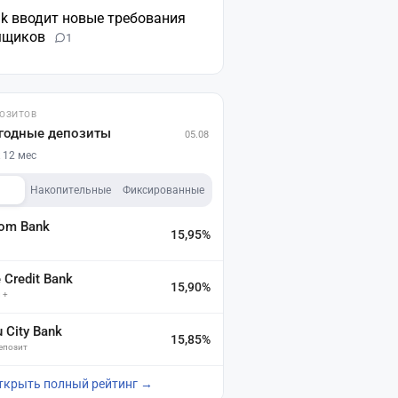
nk вводит новые требования
мщиков
1
ПОЗИТОВ
годные депозиты
05.08
 12 мес
Накопительные
Фиксированные
dom Bank
15,95%
а
Credit Bank
15,90%
 +
u City Bank
15,85%
депозит
ткрыть полный рейтинг →