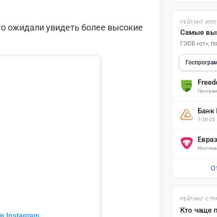
РЕЙТИНГ ИПО
то ожидали увидеть более высокие
Самые вы
ГЭСВ «от», 
Госпрогра
Free
Програм
Банк
7-20-25
Евра
Ипотека
О
РЕЙТИНГ СТР
Кто чаще 
в Instagram