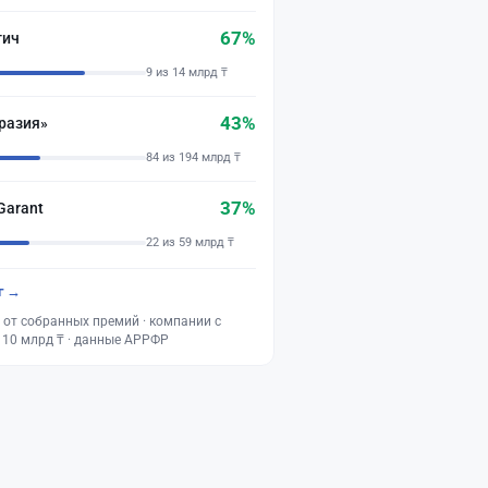
67%
тич
9 из 14 млрд ₸
43%
разия»
84 из 194 млрд ₸
37%
Garant
22 из 59 млрд ₸
г →
 от собранных премий · компании с
 10 млрд ₸ · данные АРРФР