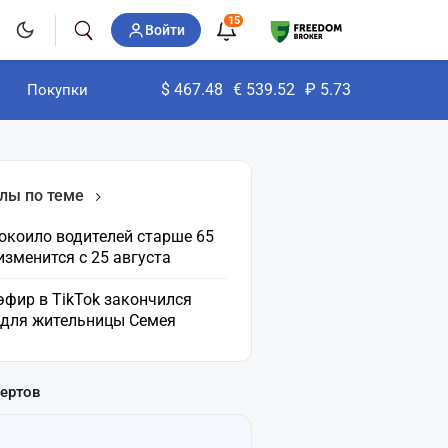
15
Войти
$
467.48
€
539.52
₽
5.73
Покупки
лы по теме
окоило водителей старше 65
 изменится с 25 августа
эфир в TikTok закончился
 для жительницы Семея
пертов