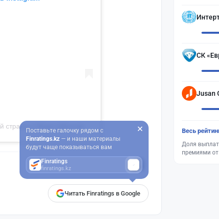
Интер
СК «Ев
Jusan 
Публикация от Будь в курсе всех новостей нашей страны и Мира (@kazakh.press)
Поставьте галочку рядом с
Весь рейтин
Finratings.kz
— и наши материалы
Доля выплат
будут чаще показываться вам
премиями от
Finratings
finratings.kz
Читать Finratings в Google