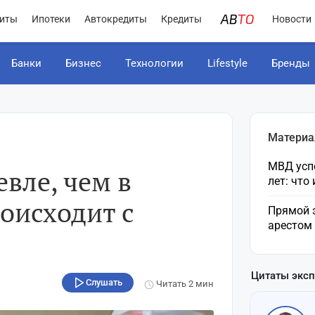
иты
Ипотеки
Автокредиты
Кредиты
Новости
Банки
Бизнес
Технологии
Lifestyle
Бренды
Материа
МВД усп
вле, чем в
лет: что
роисходит с
Прямой 
арестом
Цитаты экс
Слушать
Читать
2 мин