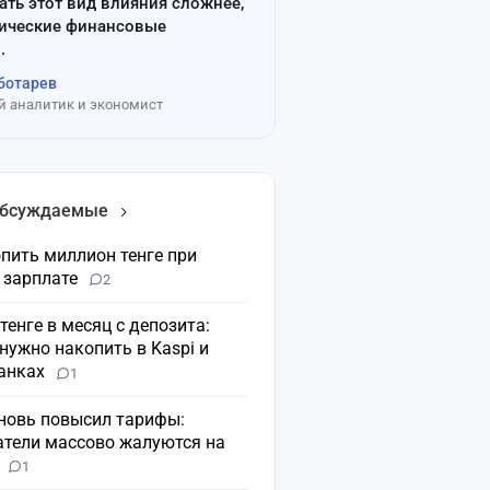
ать этот вид влияния сложнее,
сические финансовые
.
ботарев
 аналитик и экономист
обсуждаемые
пить миллион тенге при
 зарплате
2
 тенге в месяц с депозита:
нужно накопить в Kaspi и
банках
1
вновь повысил тарифы:
атели массово жалуются на
н
1