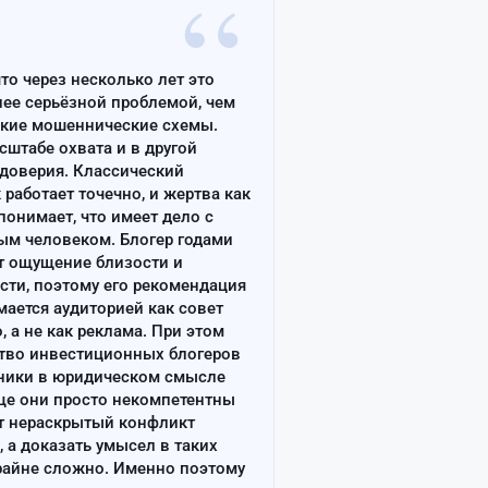
“
что через несколько лет это
лее серьёзной проблемой, чем
ские мошеннические схемы.
сштабе охвата и в другой
доверия. Классический
работает точечно, и жертва как
онимает, что имеет дело с
ым человеком. Блогер годами
т ощущение близости и
сти, поэтому его рекомендация
ается аудиторией как совет
, а не как реклама. При этом
тво инвестиционных блогеров
ники в юридическом смысле
ще они просто некомпетентны
т нераскрытый конфликт
, а доказать умысел в таких
райне сложно. Именно поэтому