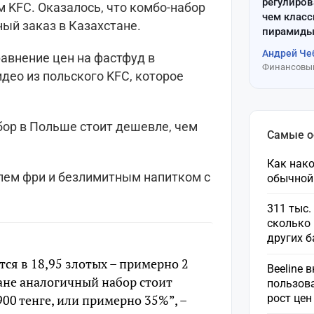
регулиров
 KFC. Оказалось, что комбо-набор
чем клас
ный заказ в Казахстане.
пирамиды
Андрей Че
авнение цен на фастфуд в
Финансовый
идео из польского KFC, которое
бор в Польше стоит дешевле, чем
Самые 
Как нако
елем фри и безлимитным напитком с
обычной
311 тыс.
сколько 
других 
тся в 18,95 злотых – примерно 2
Beeline 
тане аналогичный набор стоит
пользов
рост це
900 тенге, или примерно 35%”, –