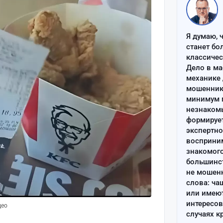
Я думаю, 
станет бо
классиче
Дело в ма
механике 
мошенник 
минимум п
незнаком
формируе
экспертно
восприним
знакомого
большинс
не мошен
слова: ча
или имею
интересов
део
случаях к