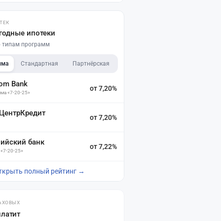
ТЕК
годные ипотеки
по типам программ
мма
Стандартная
Партнёрская
dom Bank
от 7,20%
ма «7-20-25»
 ЦентрКредит
от 7,20%
зийский банк
от 7,22%
 «7-20-25»
ткрыть полный рейтинг →
АХОВЫХ
платит