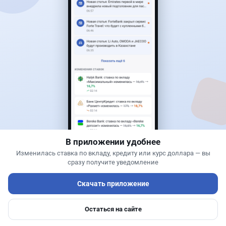
Читать дальше →
25
6
0
1
Новости
Асель Каженова
·
3 августа 2026 г., 22:30
Почему Китай вкладывает миллиарды в недра
Казахстана и что получит страна
В приложении удобнее
Изменилась ставка по вкладу, кредиту или курс доллара — вы
сразу получите уведомление
Скачать приложение
Остаться на сайте
Главная
Депозиты
Ипотеки
Авто
Войти
Меню