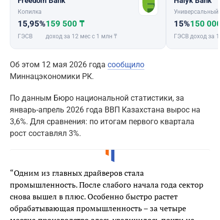
Freedom Bank
Halyk Bank
Копилка
Универсальный
15,95%
159 500 ₸
15%
150 00
ГЭСВ
доход за 12 мес с 1 млн ₸
ГЭСВ
доход за 1
Об этом 12 мая 2026 года
сообщило
Миннацэкономики РК.
По данным Бюро национальной статистики, за
январь-апрель 2026 года ВВП Казахстана вырос на
3,6%. Для сравнения: по итогам первого квартала
рост составлял 3%.
“Одним из главных драйверов стала
промышленность. После слабого начала года сектор
снова вышел в плюс. Особенно быстро растет
обрабатывающая промышленность – за четыре