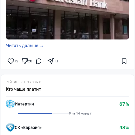
Читать дальше →
12
28
1
13
РЕЙТИНГ СТРАХОВЫХ
Кто чаще платит
67%
Интертич
9 из 14 млрд ₸
43%
СК «Евразия»