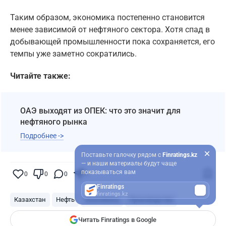
Таким образом, экономика постепенно становится
менее зависимой от нефтяного сектора. Хотя спад в
добывающей промышленности пока сохраняется, его
темпы уже заметно сократились.
Читайте также:
ОАЭ выходят из ОПЕК: что это значит для
нефтяного рынка
Подробнее ->
Поставьте галочку рядом с
Finratings.kz
— и наши материалы будут чаще
показываться вам
0
0
0
0
Finratings
finratings.kz
Казахстан
Нефть
экономика
Производство
Читать Finratings в Google