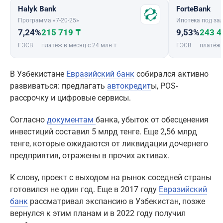
Halyk Bank
ForteBank
Программа «7-20-25»
Ипотека под зал
7,24%
215 719 ₸
9,53%
243 4
ГЭСВ
платёж в месяц с 24 млн ₸
ГЭСВ
платёж 
В Узбекистане
Евразийский банк
собирался активно
развиваться: предлагать
автокредит
ы, POS-
рассрочку и цифровые сервисы.
Согласно
документам
банка, убыток от обесценения
инвестиций составил 5 млрд тенге. Еще 2,56 млрд
тенге, которые ожидаются от ликвидации дочернего
предприятия, отражены в прочих активах.
К слову, проект с выходом на рынок соседней страны
готовился не один год. Еще в 2017 году
Евразийский
банк
рассматривал экспансию в Узбекистан, позже
вернулся к этим планам и в 2022 году получил