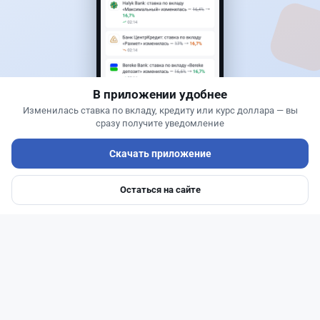
Новости
Жанна Амирова
·
7 августа 2026 г., 16:11
Home Credit Bank урезал ставки по депозитам
В приложении удобнее
Изменилась ставка по вкладу, кредиту или курс доллара — вы
сразу получите уведомление
Скачать приложение
Остаться на сайте
Главная
Депозиты
Ипотеки
Авто
Войти
Меню
Читать дальше →
14
51
0
23
Новости
Жанна Амирова
·
7 августа 2026 г., 14:32