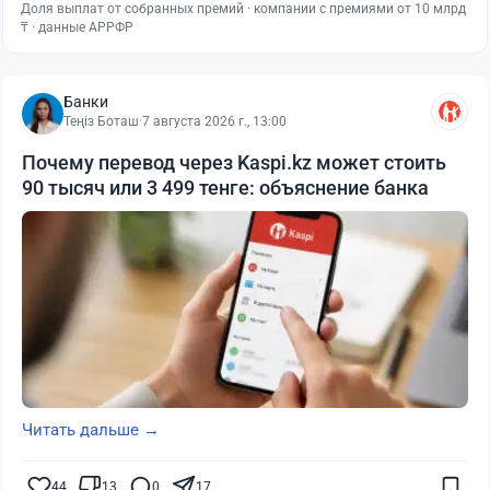
Доля выплат от собранных премий · компании с премиями от 10 млрд
₸ · данные АРРФР
Банки
Теңіз Боташ
·
7 августа 2026 г., 13:00
Почему перевод через Kaspi.kz может стоить
90 тысяч или 3 499 тенге: объяснение банка
Читать дальше →
44
13
0
17