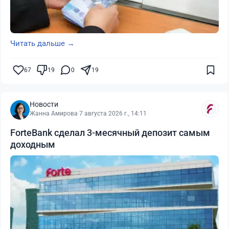
Читать дальше →
67
19
0
19
Новости
Жанна Амирова
·
7 августа 2026 г., 14:11
ForteBank сделал 3-месячный депозит самым
доходным