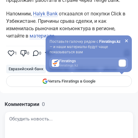
продолжает работать в стране через Tenge Bank.
Напомним,
Halyk Bank
отказался от покупки Click в
Узбекистане. Причины срыва сделки, и как
изменилась рыночная конъюнктура в регионе,
читайте в
материале
.
Поставьте галочку рядом с
Finratings.kz
— и наши материалы будут чаще
показываться вам
1
0
0
0
Finratings
finratings.kz
Евразийский банк
Казахстан
Узбекистан
убытки
Читать Finratings в Google
Комментарии
0