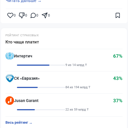
Читать дальше →
0
0
0
0
РЕЙТИНГ СТРАХОВЫХ
Кто чаще платит
67%
Интертич
9 из 14 млрд ₸
43%
СК «Евразия»
84 из 194 млрд ₸
37%
Jusan Garant
22 из 59 млрд ₸
Весь рейтинг →