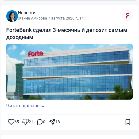
Новости
Жанна Амирова
·
7 августа 2026 г., 14:11
ForteBank сделал 3-месячный депозит самым
доходным
Читать дальше →
65
21
0
18