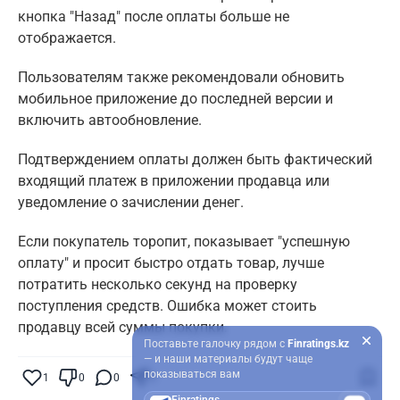
кнопка "Назад" после оплаты больше не
отображается.
Пользователям также рекомендовали обновить
мобильное приложение до последней версии и
включить автообновление.
Подтверждением оплаты должен быть фактический
входящий платеж в приложении продавца или
уведомление о зачислении денег.
Если покупатель торопит, показывает "успешную
оплату" и просит быстро отдать товар, лучше
потратить несколько секунд на проверку
поступления средств. Ошибка может стоить
продавцу всей суммы покупки.
Поставьте галочку рядом с
Finratings.kz
— и наши материалы будут чаще
показываться вам
1
0
0
0
Finratings