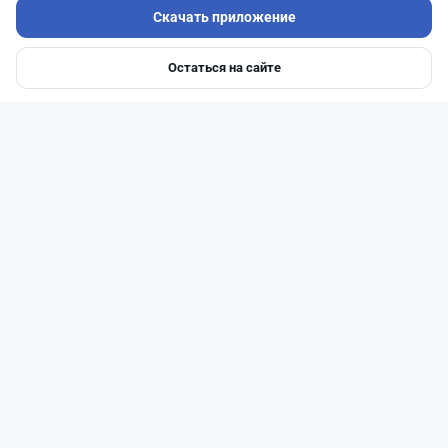
Скачать приложение
Остаться на сайте
Главная
Депозиты
Ипотеки
Авто
Войти
Меню
Читать дальше →
27
6
0
1
Банки
Теңіз Боташ
·
4 августа 2026 г., 20:30
Как сохранить экран Kaspi.kz, если приложение
запрещает скриншоты