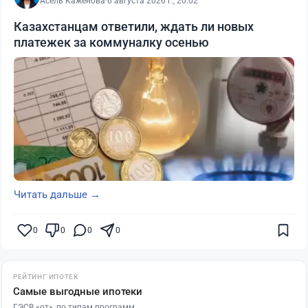
Асель Каженова
·
6 августа 2026 г., 20:02
Казахстанцам ответили, ждать ли новых
платежек за коммуналку осенью
Читать дальше →
0
0
0
0
РЕЙТИНГ ИПОТЕК
Самые выгодные ипотеки
ГЭСВ «от», по типам программ