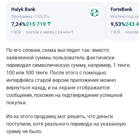
Halyk Bank
ForteBank
Программа «7-20-25»
Ипотека под зал
7,24%
215 719 ₸
9,53%
243 4
ГЭСВ
платёж в месяц с 24 млн ₸
ГЭСВ
платёж 
По его словам, схема выглядит так: вместо
заявленной суммы пользователь фактически
переводил символическую сумму, например, 1 тенге,
100 или 500 тенге. После этого с помощью
интерфейса старой версии приложения можно
вернуться назад, и на экране отображается
сообщение, похожее на подтверждение успешной
покупки.
Из-за этого продавец мог решить, что деньги
поступили, хотя реального перевода на указанную
сумму не было.