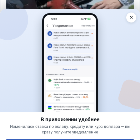
✕
Читать дальше →
0
0
0
0
Новости
Жанна Амирова
·
4 августа 2026 г., 10:17
Въезд в Казахстан изменят: иностранцам
понадобится разрешение
В приложении удобнее
Изменилась ставка по вкладу, кредиту или курс доллара — вы
сразу получите уведомление