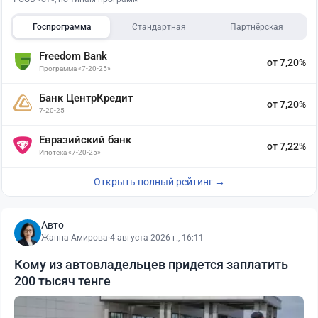
Госпрограмма
Стандартная
Партнёрская
Freedom Bank
от 7,20%
Программа «7-20-25»
Банк ЦентрКредит
от 7,20%
7-20-25
Евразийский банк
от 7,22%
Ипотека «7-20-25»
Открыть полный рейтинг →
Авто
Жанна Амирова
·
4 августа 2026 г., 16:11
Кому из автовладельцев придется заплатить
200 тысяч тенге