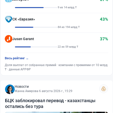
9 из 14 млрд ₸
43%
СК «Евразия»
84 из 194 млрд ₸
37%
Jusan Garant
22 из 59 млрд ₸
Весь рейтинг →
Доля выплат от собранных премий · компании с премиями от 10 млрд
₸ · данные АРРФР
Новости
Жанна Амирова
·
6 августа 2026 г., 15:29
БЦК заблокировал перевод - казахстанцы
остались без тура