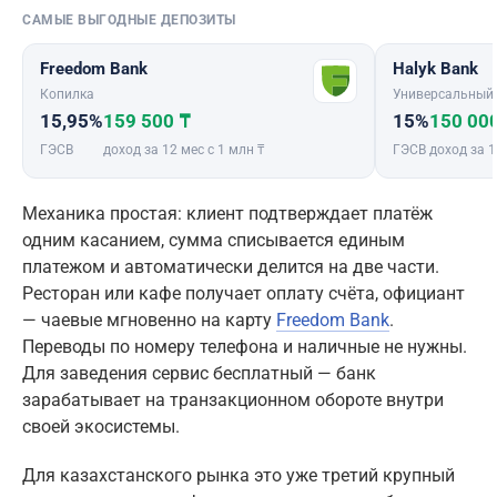
САМЫЕ ВЫГОДНЫЕ ДЕПОЗИТЫ
Freedom Bank
Halyk Bank
Копилка
Универсальный
15,95%
159 500 ₸
15%
150 00
ГЭСВ
доход за 12 мес с 1 млн ₸
ГЭСВ
доход за 1
Механика простая: клиент подтверждает платёж
одним касанием, сумма списывается единым
платежом и автоматически делится на две части.
Ресторан или кафе получает оплату счёта, официант
— чаевые мгновенно на карту
Freedom Bank
.
Переводы по номеру телефона и наличные не нужны.
Для заведения сервис бесплатный — банк
зарабатывает на транзакционном обороте внутри
своей экосистемы.
Для казахстанского рынка это уже третий крупный