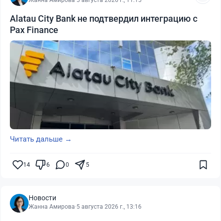
Жанна Амирова
·
5 августа 2026 г., 11:15
Alatau City Bank не подтвердил интеграцию с
Pax Finance
Читать дальше →
14
6
0
5
Новости
Жанна Амирова
·
5 августа 2026 г., 13:16