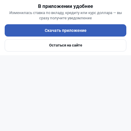
В приложении удобнее
Изменилась ставка по вкладу, кредиту или курс доллара — вы
сразу получите уведомление
Скачать приложение
Остаться на сайте
Главная
Депозиты
Ипотеки
Авто
Войти
Меню
Читать дальше →
1
0
0
1
Банки
Жанна Амирова
·
4 августа 2026 г., 17:23
Alatau City Bank подключил прямое пополнение
криптосчета