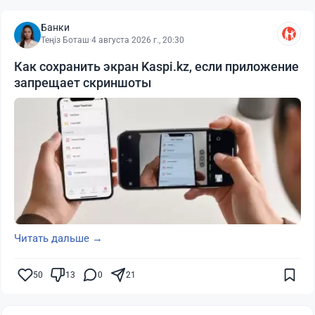
Банки
Теңіз Боташ
·
4 августа 2026 г., 20:30
Как сохранить экран Kaspi.kz, если приложение
запрещает скриншоты
Читать дальше →
50
13
0
21