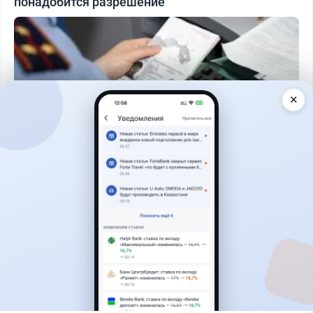
понадобится разрешение
✕
Читать дальше →
25
6
0
1
Новости
Асель Каженова
·
3 августа 2026 г., 22:30
Почему Китай вкладывает миллиарды в недра
Казахстана и что получит страна