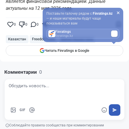
является финансовой рекомендацией. Данные
актуальны на 12 мая 2026 года.
Поставьте галочку рядом с
Finratings.kz
— и наши материалы будут чаще
показываться вам
0
0
0
0
Finratings
finratings.kz
Казахстан
Freedom bank
Банки Казахстана
Читать Finratings в Google
Комментарии
0
GIF
Соблюдайте правила сообщества при комментировании