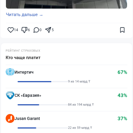
Читать дальше →
14
6
0
5
РЕЙТИНГ СТРАХОВЫХ
Кто чаще платит
67%
Интертич
9 из 14 млрд ₸
43%
СК «Евразия»
84 из 194 млрд ₸
37%
Jusan Garant
22 из 59 млрд ₸