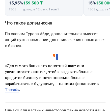
15,95%
159 500 ₸
15%
150 00
ГЭСВ
доход за 12 мес с 1 млн ₸
ГЭСВ
доход за 1
Что такое допэмиссия
По словам Турара Абди, дополнительная эмиссия
акций нужна компании для привлечения новых денег
в бизнес.
«Для самого банка это понятный шаг: они
увеличивают капитал, чтобы выдавать больше
кредитов бизнесу и потенциально больше
зарабатывать в будущем», — написал финансист в
Threads
.
Однако для частных инвесторов такие новости чаще