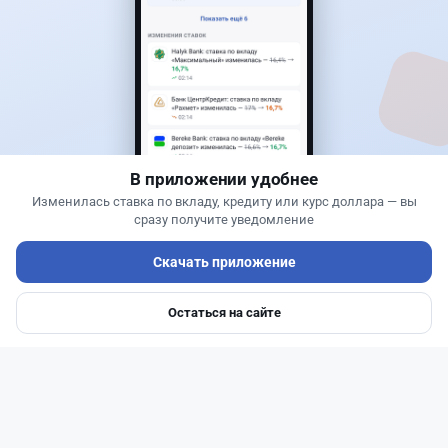
Новости
Асель Каженова
·
3 августа 2026 г., 22:30
Почему Китай вкладывает миллиарды в недра
Казахстана и что получит страна
В приложении удобнее
Изменилась ставка по вкладу, кредиту или курс доллара — вы
сразу получите уведомление
Скачать приложение
Остаться на сайте
Главная
Депозиты
Ипотеки
Авто
Войти
Меню
Читать дальше →
1
0
0
1