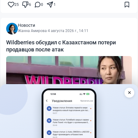
25
6
0
1
Новости
Жанна Амирова
·
4 августа 2026 г., 14:11
Wildberries обсудил с Казахстаном потери
продавцов после атак
✕
Читать дальше →
19
9
0
12