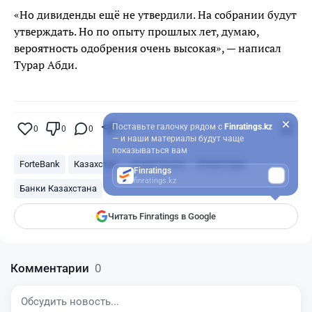
«Но дивиденды ещё не утвердили. На собрании будут
утверждать. Но по опыту прошлых лет, думаю,
вероятность одобрения очень высокая», — написал
Турар Абди.
Поставьте галочку рядом с
Finratings.kz
0
0
0
0
— и наши материалы будут чаще
показываться вам
ForteBank
Казахстан
инвестиции
Инвесторы
Finratings
finratings.kz
Банки Казахстана
Читать Finratings в Google
Комментарии
0