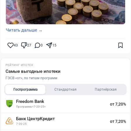
Читать дальше →
43
27
0
15
РЕЙТИНГ ИПОТЕК
Самые выгодные ипотеки
ГЭСВ «от», по типам программ
Госпрограмма
Стандартная
Партнёрская
Freedom Bank
от 7,20%
Программа «7-20-25»
Банк ЦентрКредит
от 7,20%
7-20-25