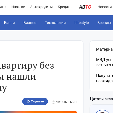
иты
Ипотеки
Автокредиты
Кредиты
Новости
Банки
Бизнес
Технологии
Lifestyle
Бренды
Материа
МВД усп
вартиру без
лет: что
цы нашли
Покупат
неожида
му
Цитаты экс
Слушать
Читать
3 мин