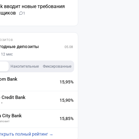
nk вводит новые требования
мщиков
1
ПОЗИТОВ
годные депозиты
05.08
 12 мес
Накопительные
Фиксированные
dom Bank
15,95%
а
Credit Bank
15,90%
 +
u City Bank
15,85%
депозит
ткрыть полный рейтинг →