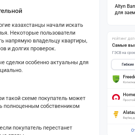
Altyn Ba
тельной
для зае
огие казахстанцы начали искать
лья. Некоторые пользователи
РЕЙТИНГ ДЕ
ить напрямую владельцу квартиры,
Самые вы
ов и долгих проверок.
ГЭСВ на срок
ые сделки особенно актуальны для
Гибкие
ициально.
Free
Копилк
Home 
ри такой схеме покупатель может
Простой
сь полноценным собственником
Alata
Baytaq 
если покупатель перестанет
О