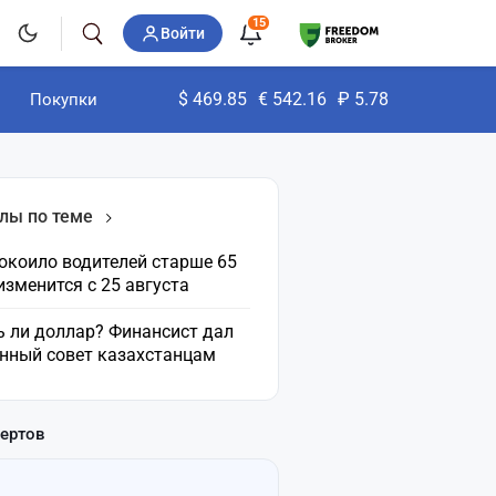
15
Войти
$
469.85
€
542.16
₽
5.78
Покупки
лы по теме
окоило водителей старше 65
 изменится с 25 августа
ь ли доллар? Финансист дал
нный совет казахстанцам
пертов