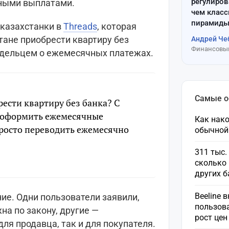
регулиров
ными выплатами.
чем клас
пирамиды
 казахстанки в
Threads
, которая
тане приобрести квартиру без
Андрей Че
Финансовый
адельцем о ежемесячных платежах.
Самые 
ести квартиру без банка? С
 оформить ежемесячные
Как нако
просто переводить ежемесячно
обычной
311 тыс.
сколько 
других 
Beeline 
ие. Одни пользователи заявили,
пользов
на по закону, другие —
рост це
ля продавца, так и для покупателя.