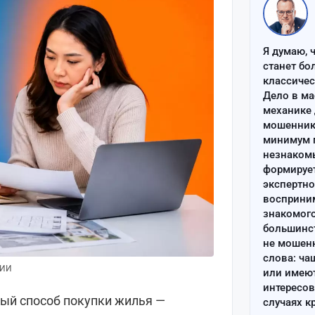
Я думаю, 
станет бо
классиче
Дело в ма
механике 
мошенник 
минимум п
незнаком
формируе
экспертно
восприним
знакомого
большинс
не мошен
слова: ча
 ИИ
или имею
интересов
ый способ покупки жилья —
случаях к