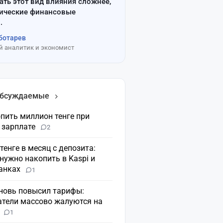
ать этот вид влияния сложнее,
сические финансовые
.
ботарев
 аналитик и экономист
обсуждаемые
пить миллион тенге при
 зарплате
2
 тенге в месяц с депозита:
нужно накопить в Kaspi и
банках
1
вновь повысил тарифы:
атели массово жалуются на
н
1