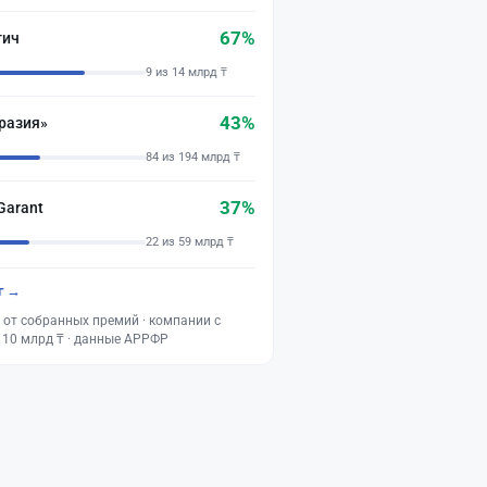
67%
тич
9 из 14 млрд ₸
43%
разия»
84 из 194 млрд ₸
37%
Garant
22 из 59 млрд ₸
г →
 от собранных премий · компании с
 10 млрд ₸ · данные АРРФР