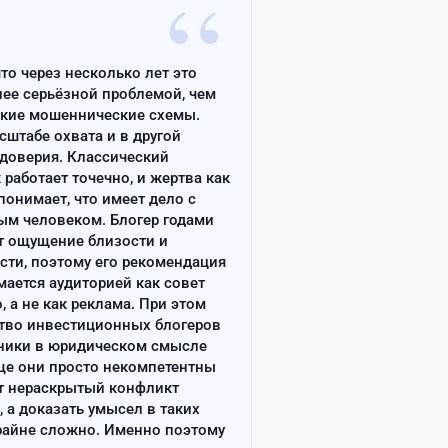
“
что через несколько лет это
лее серьёзной проблемой, чем
ские мошеннические схемы.
сштабе охвата и в другой
доверия. Классический
работает точечно, и жертва как
онимает, что имеет дело с
ым человеком. Блогер годами
т ощущение близости и
сти, поэтому его рекомендация
ается аудиторией как совет
, а не как реклама. При этом
тво инвестиционных блогеров
ники в юридическом смысле
ще они просто некомпетентны
т нераскрытый конфликт
, а доказать умысел в таких
райне сложно. Именно поэтому