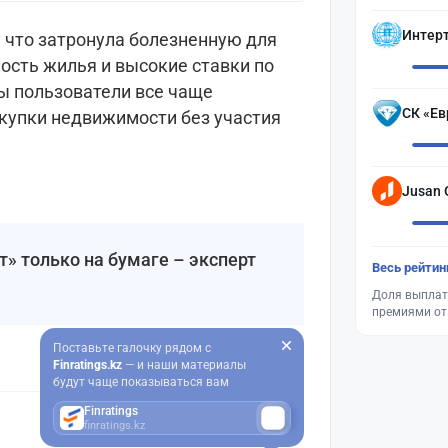
Интер
 что затронула болезненную для
ость жилья и высокие ставки по
ры пользователи все чаще
СК «Ев
купки недвижимости без участия
Jusan 
» только на бумаге – эксперт
Весь рейтин
Доля выплат
премиями от
Поставьте галочку рядом с
Finratings.kz
— и наши материалы
будут чаще показываться вам
Finratings
finratings.kz