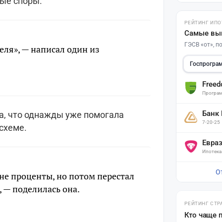
ные споры.
РЕЙТИНГ ИПО
Самые вы
ГЭСВ «от», 
еля», — написал один из
Госпрогра
Free
Програм
Банк
а, что однажды уже помогала
7-20-25
схеме.
Евра
Ипотека
О
мне проценты, но потом перестал
, — поделилась она.
РЕЙТИНГ СТР
Кто чаще 