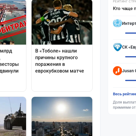
РЕЙТИНГ СТР
Кто чаще 
Интер
СК «Ев
Jusan 
Весь рейтин
Доля выплат
премиями от