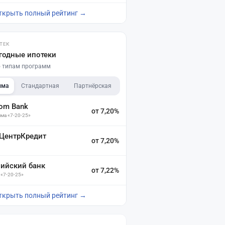
ткрыть полный рейтинг →
ТЕК
годные ипотеки
по типам программ
мма
Стандартная
Партнёрская
dom Bank
от 7,20%
ма «7-20-25»
 ЦентрКредит
от 7,20%
зийский банк
от 7,22%
 «7-20-25»
ткрыть полный рейтинг →