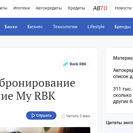
иты
Ипотеки
Автокредиты
Кредиты
Новости
Банки
Бизнес
Технологии
Lifestyle
Бренды
Материа
Bank RBK
Автокред
список 
 бронирование
311 тыс.
ние My RBK
сколько 
других б
Слушать
Читать
2 мин
Цитаты экс