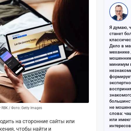
Я думаю, 
станет бо
классиче
Дело в ма
механике 
мошенник 
минимум п
незнаком
формируе
экспертно
восприним
знакомого
большинс
не мошен
RBK / Фото: Getty Images
слова: ча
или имею
одить на сторонние сайты или
интересов
ения, чтобы найти и