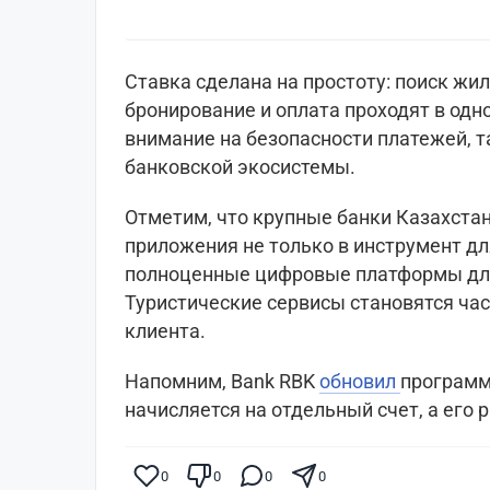
Ставка сделана на простоту: поиск жи
бронирование и оплата проходят в одн
внимание на безопасности платежей, т
банковской экосистемы.
Отметим, что крупные банки Казахста
приложения не только в инструмент для
полноценные цифровые платформы для
Туристические сервисы становятся ча
клиента.
Напомним, Bank RBK
обновил
программ
начисляется на отдельный счет, а его р
0
0
0
0