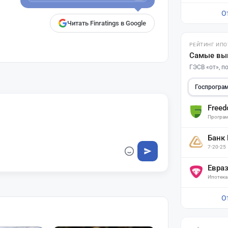
О
Читать Finratings в Google
РЕЙТИНГ ИПО
Самые вы
ГЭСВ «от», 
Госпрогра
Free
Програм
Банк
7-20-25
Евра
Ипотека
О