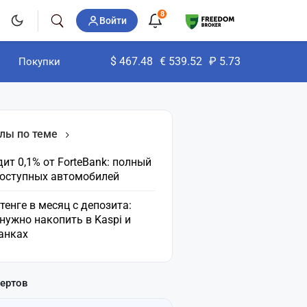
8
Войти
$
467.48
€
539.52
₽
5.73
Покупки
лы по теме
ит 0,1% от ForteBank: полный
доступных автомобилей
 тенге в месяц с депозита:
нужно накопить в Kaspi и
анках
пертов