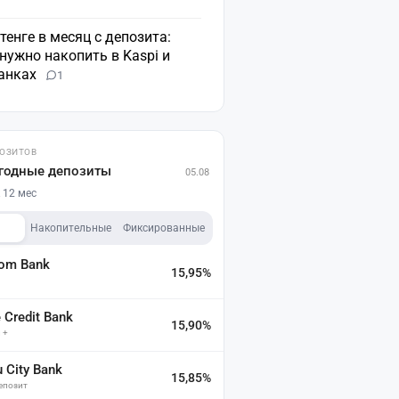
 тенге в месяц с депозита:
нужно накопить в Kaspi и
банках
1
ПОЗИТОВ
годные депозиты
05.08
 12 мес
Накопительные
Фиксированные
dom Bank
15,95%
а
Credit Bank
15,90%
 +
u City Bank
15,85%
депозит