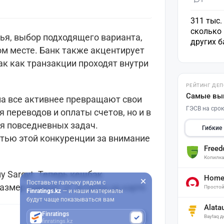
311 тыс.
сколько 
лья, выбор подходящего варианта,
других 
ом месте. Банк также акцентирует
ак как транзакции проходят внутри
РЕЙТИНГ ДЕ
Самые вы
на все активнее превращают свои
ГЭСВ на срок
 переводов и оплаты счетов, но и в
 повседневных задач.
Гибкие
стью этой конкуренции за внимание
Free
Копилк
у Sarqyt. Теперь кешбэк
Home 
Поставьте галочку рядом с
азмер зависит от остатка на карте.
Простой
Finratings.kz
— и наши материалы
будут чаще показываться вам
Alata
Finratings
Baytaq 
finratings.kz