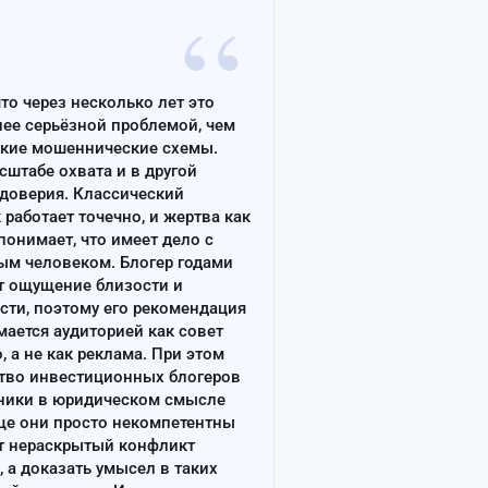
“
что через несколько лет это
лее серьёзной проблемой, чем
ские мошеннические схемы.
сштабе охвата и в другой
доверия. Классический
работает точечно, и жертва как
онимает, что имеет дело с
ым человеком. Блогер годами
т ощущение близости и
сти, поэтому его рекомендация
ается аудиторией как совет
, а не как реклама. При этом
тво инвестиционных блогеров
ники в юридическом смысле
ще они просто некомпетентны
т нераскрытый конфликт
, а доказать умысел в таких