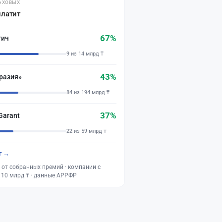
АХОВЫХ
платит
67%
тич
9 из 14 млрд ₸
43%
разия»
84 из 194 млрд ₸
37%
Garant
22 из 59 млрд ₸
г →
 от собранных премий · компании с
 10 млрд ₸ · данные АРРФР