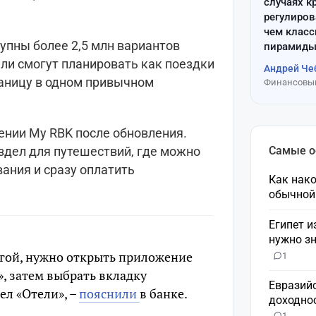
случаях к
регулиров
чем клас
упны более 2,5 млн вариантов
пирамиды
ли смогут планировать как поездки
Андрей Че
границу в одном привычном
Финансовый
ении My RBK после обновления.
Самые 
дел для путешествий, где можно
ания и сразу оплатить
Как нако
обычной
Египет и
нужно зн
угой, нужно открыть приложение
1
», затем выбрать вкладку
Евразий
ел «Отели», –
пояснили
в банке.
доходнос
1