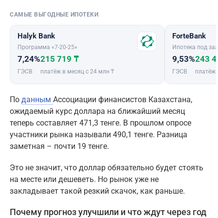
САМЫЕ ВЫГОДНЫЕ ИПОТЕКИ
Halyk Bank
ForteBank
Программа «7-20-25»
Ипотека под зал
7,24%
215 719 ₸
9,53%
243 4
ГЭСВ
платёж в месяц с 24 млн ₸
ГЭСВ
платёж 
По
данным
Ассоциации финансистов Казахстана,
ожидаемый курс доллара на ближайший месяц
теперь составляет 471,3 тенге. В прошлом опросе
участники рынка называли 490,1 тенге. Разница
заметная – почти 19 тенге.
Это не значит, что доллар обязательно будет стоять
на месте или дешеветь. Но рынок уже не
закладывает такой резкий скачок, как раньше.
Почему прогноз улучшили и что ждут через год