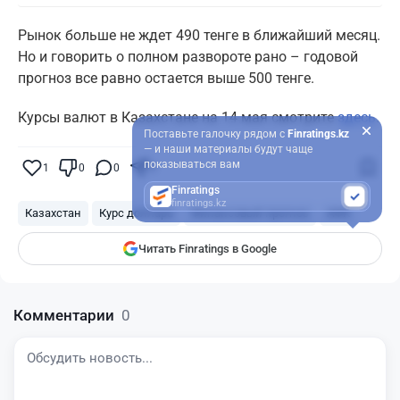
Рынок больше не ждет 490 тенге в ближайший месяц.
Но и говорить о полном развороте рано – годовой
прогноз все равно остается выше 500 тенге.
Курсы валют в Казахстане на 14 мая смотрите
здесь
.
Поставьте галочку рядом с
Finratings.kz
— и наши материалы будут чаще
показываться вам
1
0
0
0
Finratings
finratings.kz
Казахстан
Курс доллара
Финансовый прогноз
АФК
Читать Finratings в Google
Комментарии
0