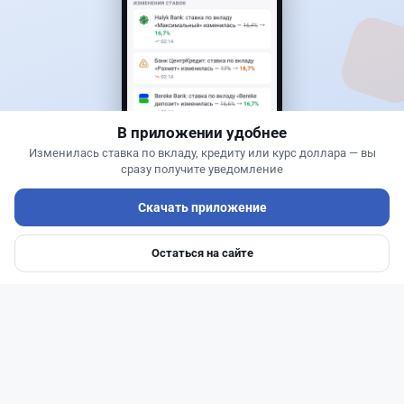
Банки
Теңіз Боташ
·
4 августа 2026 г., 20:30
Как сохранить экран Kaspi.kz, если приложение
запрещает скриншоты
В приложении удобнее
Изменилась ставка по вкладу, кредиту или курс доллара — вы
сразу получите уведомление
Самый выгодный курс валют
Скачать приложение
Остаться на сайте
Главная
Депозиты
Ипотеки
Авто
Войти
Меню
Читать дальше →
50
13
0
21
Новости