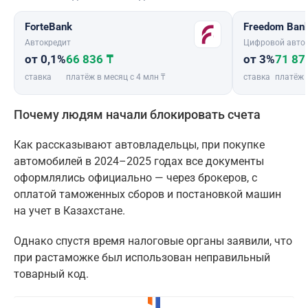
ForteBank
Freedom Ban
Автокредит
Цифровой авто
от 0,1%
66 836 ₸
от 3%
71 87
ставка
платёж в месяц с 4 млн ₸
ставка
платёж 
Почему людям начали блокировать счета
Как рассказывают автовладельцы, при покупке
автомобилей в 2024–2025 годах все документы
оформлялись официально — через брокеров, с
оплатой таможенных сборов и постановкой машин
на учет в Казахстане.
Однако спустя время налоговые органы заявили, что
при растаможке был использован неправильный
товарный код.