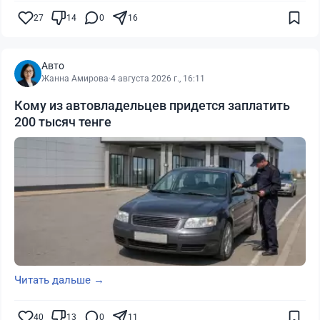
27
14
0
16
Авто
Жанна Амирова
·
4 августа 2026 г., 16:11
Кому из автовладельцев придется заплатить
200 тысяч тенге
Читать дальше →
40
13
0
11