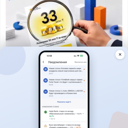
✕
Читать дальше →
93
30
0
28
Новости
Жанна Амирова
·
6 августа 2026 г., 10:56
Займы под 120%: подпольного кредитора
осудили в Казахстане