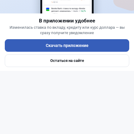
В приложении удобнее
Изменилась ставка по вкладу, кредиту или курс доллара — вы
сразу получите уведомление
Скачать приложение
Читать дальше →
Остаться на сайте
Главная
Депозиты
Ипотеки
Авто
Войти
Меню
3
1
0
0
Новости
Жанна Амирова
·
5 августа 2026 г., 11:54
БЦК меняет плату за счета: новые тарифы
заработают 20 августа