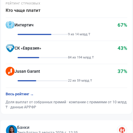
РЕЙТИНГ СТРАХОВЫХ
Кто чаще платит
67%
Интертич
9 из 14 млрд ₸
43%
СК «Евразия»
84 из 194 млрд ₸
37%
Jusan Garant
22 из 59 млрд ₸
Весь рейтинг →
Доля выплат от собранных премий · компании с премиями от 10 млрд
₸ · данные АРРФР
Банки
Теңіз Боташ
·
3 августа 2026 г., 12:35