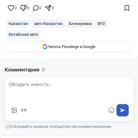
Поставьте галочку рядом с
Finratings.kz
2
0
0
0
— и наши материалы будут чаще
показываться вам
Казахстан
авто Казахстан
Блокировка
BYD
Finratings
finratings.kz
Китайские авто
Читать Finratings в Google
Комментарии
0
GIF
Соблюдайте правила сообщества при комментировании