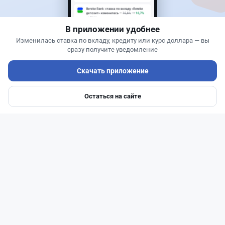
покупку квартир через Krisha.kz
В приложении удобнее
Изменилась ставка по вкладу, кредиту или курс доллара — вы
сразу получите уведомление
Скачать приложение
Остаться на сайте
Главная
Депозиты
Ипотеки
Авто
Войти
Меню
Читать дальше →
30
9
0
12
Банки
Геннадий Савицкий
·
1 августа 2026 г., 15:11
311 тыс. тенге в месяц с депозита: сколько
нужно накопить в Kaspi и других банках