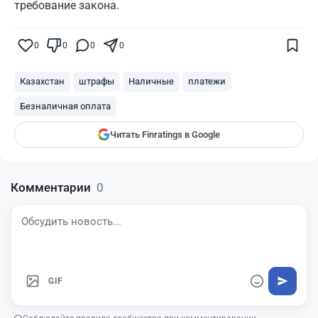
требование закона.
Поставьте галочку рядом с
Finratings.kz
0
0
0
0
— и наши материалы будут чаще
показываться вам
Казахстан
штрафы
Наличные
платежи
Finratings
finratings.kz
Безналичная оплата
Читать Finratings в Google
Комментарии
0
GIF