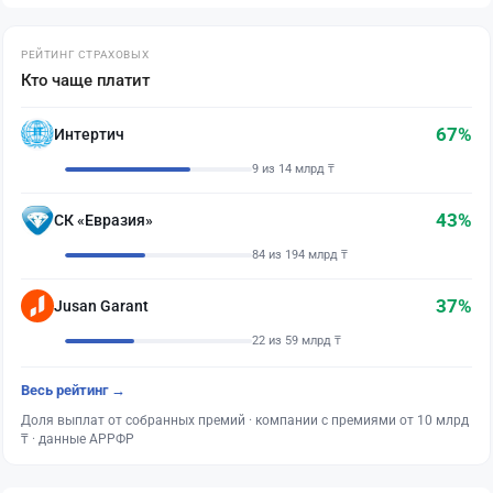
РЕЙТИНГ СТРАХОВЫХ
Кто чаще платит
67%
Интертич
9 из 14 млрд ₸
43%
СК «Евразия»
84 из 194 млрд ₸
37%
Jusan Garant
22 из 59 млрд ₸
Весь рейтинг →
Доля выплат от собранных премий · компании с премиями от 10 млрд
₸ · данные АРРФР