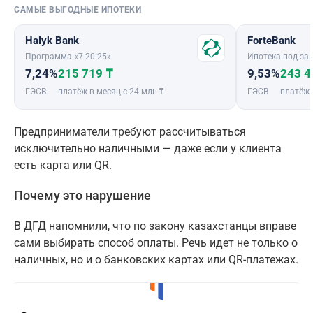
САМЫЕ ВЫГОДНЫЕ ИПОТЕКИ
Halyk Bank
ForteBank
Программа «7-20-25»
Ипотека под зал
7,24%
215 719 ₸
9,53%
243 4
ГЭСВ
платёж в месяц с 24 млн ₸
ГЭСВ
платёж 
Предприниматели требуют рассчитываться
исключительно наличными — даже если у клиента
есть карта или QR.
Почему это нарушение
В ДГД напомнили, что по закону казахстанцы вправе
сами выбирать способ оплаты. Речь идет не только о
наличных, но и о банковских картах или QR-платежах.