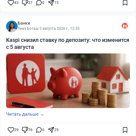
43
27
0
15
Банки
Теңіз Боташ
·
3 августа 2026 г., 12:35
Kaspi снизил ставку по депозиту: что изменится
с 5 августа
Читать дальше →
29
76
0
25