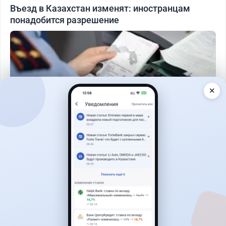
Въезд в Казахстан изменят: иностранцам
понадобится разрешение
✕
Читать дальше →
25
6
0
1
Новости
Жанна Амирова
·
5 августа 2026 г., 13:16
Kaspi ответил на предложение оформлять