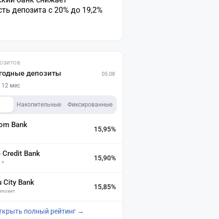
ть депозита с 20% до 19,2%
ПОЗИТОВ
годные депозиты
05.08
 12 мес
Накопительные
Фиксированные
dom Bank
15,95%
а
Credit Bank
15,90%
 +
u City Bank
15,85%
депозит
ткрыть полный рейтинг →