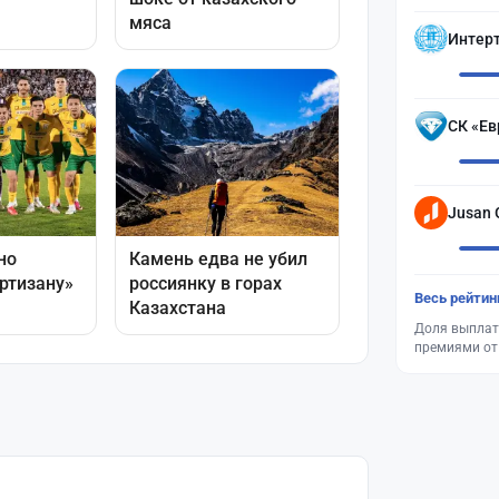
Интер
СК «Ев
Jusan 
Весь рейтин
Доля выплат
премиями от