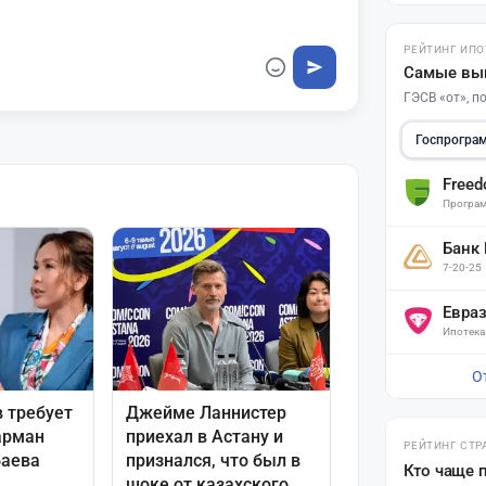
РЕЙТИНГ ИПО
Самые вы
ГЭСВ «от», 
Госпрогра
Free
Програм
Банк
7-20-25
Евра
Ипотека
О
РЕЙТИНГ СТР
Кто чаще 