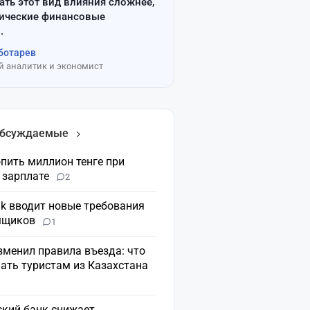
ать этот вид влияния сложнее,
сические финансовые
.
ботарев
 аналитик и экономист
обсуждаемые
пить миллион тенге при
 зарплате
2
nk вводит новые требования
мщиков
1
зменил правила въезда: что
ать туристам из Казахстана
ский банк снижает