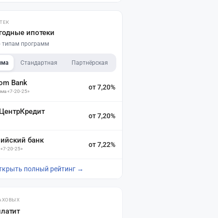
ТЕК
годные ипотеки
по типам программ
мма
Стандартная
Партнёрская
dom Bank
от 7,20%
ма «7-20-25»
 ЦентрКредит
от 7,20%
зийский банк
от 7,22%
 «7-20-25»
ткрыть полный рейтинг →
АХОВЫХ
платит