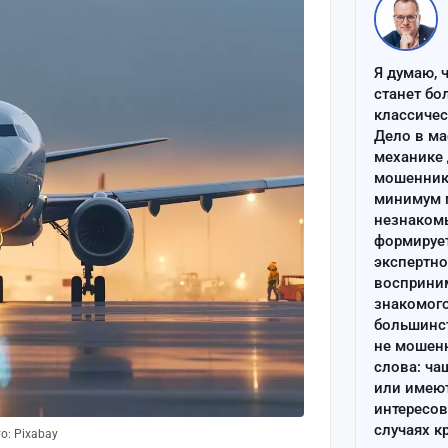
Я думаю, 
станет бо
классиче
Дело в ма
механике 
мошенник 
минимум п
незнаком
формируе
экспертно
восприним
знакомого
большинс
не мошен
слова: ча
или имею
интересов
случаях к
о: Pixabay