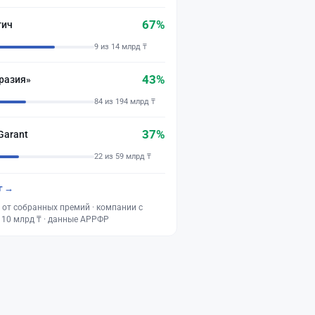
67%
тич
9 из 14 млрд ₸
43%
разия»
84 из 194 млрд ₸
37%
Garant
22 из 59 млрд ₸
г →
 от собранных премий · компании с
 10 млрд ₸ · данные АРРФР