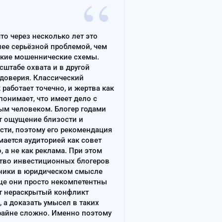
“
что через несколько лет это
лее серьёзной проблемой, чем
ские мошеннические схемы.
сштабе охвата и в другой
доверия. Классический
работает точечно, и жертва как
онимает, что имеет дело с
ым человеком. Блогер годами
т ощущение близости и
сти, поэтому его рекомендация
ается аудиторией как совет
, а не как реклама. При этом
тво инвестиционных блогеров
ники в юридическом смысле
ще они просто некомпетентны
т нераскрытый конфликт
, а доказать умысел в таких
райне сложно. Именно поэтому