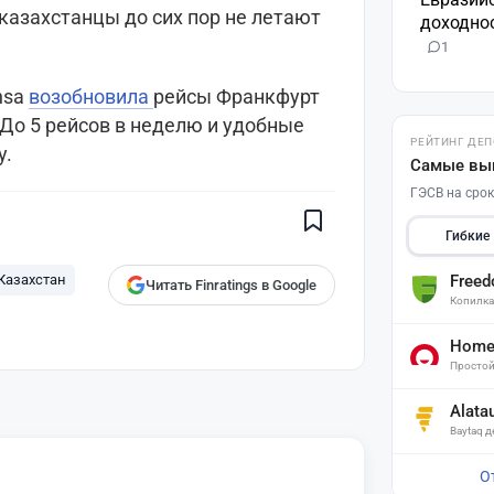
 казахстанцы до сих пор не летают
доходнос
1
nsa
возобновила
рейсы Франкфурт
 До 5 рейсов в неделю и удобные
РЕЙТИНГ ДЕ
Поставьте галочку рядом с
у.
Finratings.kz
— и наши материалы
Самые вы
будут чаще показываться вам
ГЭСВ на срок
Finratings
finratings.kz
Гибкие
Free
Казахстан
Читать Finratings в Google
Копилк
Home 
Простой
Alata
Baytaq 
О