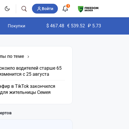
1
Войти
$
467.48
€
539.52
₽
5.73
Покупки
лы по теме
окоило водителей старше 65
 изменится с 25 августа
эфир в TikTok закончился
 для жительницы Семея
пертов