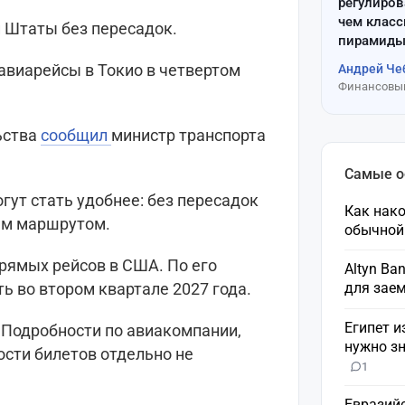
регулиров
чем клас
и Штаты без пересадок.
пирамиды
авиарейсы в Токио в четвертом
Андрей Че
Финансовый
ьства
сообщил
министр транспорта
Самые 
ут стать удобнее: без пересадок
Как нако
ным маршрутом.
обычной
рямых рейсов в США. По его
Altyn Ba
для зае
ь во втором квартале 2027 года.
Египет и
 Подробности по авиакомпании,
нужно зн
ости билетов отдельно не
1
Евразий