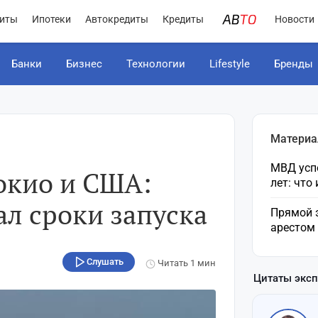
иты
Ипотеки
Автокредиты
Кредиты
Новости
Банки
Бизнес
Технологии
Lifestyle
Бренды
Материа
МВД усп
окио и США:
лет: что
л сроки запуска
Прямой 
арестом
Слушать
Читать
1 мин
Цитаты экс